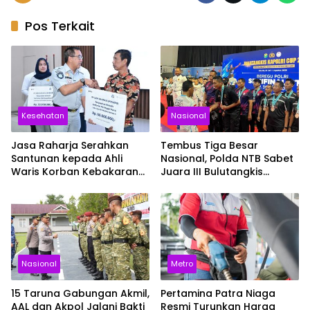
Pos Terkait
Kesehatan
Nasional
Jasa Raharja Serahkan
Tembus Tiga Besar
Santunan kepada Ahli
Nasional, Polda NTB Sabet
Waris Korban Kebakaran
Juara III Bulutangkis
KM Mutiara Sentosa II
Kapolri Cup 2026
Nasional
Metro
15 Taruna Gabungan Akmil,
Pertamina Patra Niaga
AAL dan Akpol Jalani Bakti
Resmi Turunkan Harga