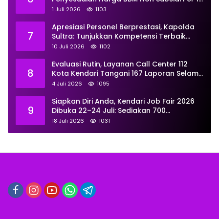
Juli 2026, Berikut Rinciannya
1 Juli 2026
1103
Apresiasi Personel Berprestasi, Kapolda
7
Sultra: Tunjukkan Kompetensi Terbaik
untuk Masyarakat
10 Juli 2026
1102
Evaluasi Rutin, Layanan Call Center 112
8
Kota Kendari Tangani 167 Laporan Selama
Juni
4 Juli 2026
1095
Siapkan Diri Anda, Kendari Job Fair 2026
9
Dibuka 22–24 Juli: Sediakan 700
Lowongan dari 30 Perusahaan
18 Juli 2026
1031