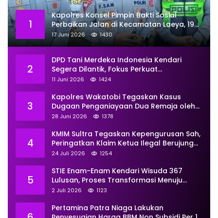
Kapolres Konsel Pimpin Bakti Sosial
1
Perbaikan Jalan di Kecamatan Laeya, 19
Titik Rusak Siap Ditambal
17 Juni 2026
1430
DPD Tani Merdeka Indonesia Kendari
2
Segera Dilantik, Fokus Perkuat
Pemberdayaan
11 Juni 2026
1424
Kapolres Wakatobi Tegaskan Kasus
3
Dugaan Penganiayaan Dua Remaja oleh
Dua Anggota Ditangani Secara
28 Juni 2026
1378
Profesional
KMIM Sultra Tegaskan Kepengurusan Sah,
4
Peringatkan Klaim Ketua Ilegal Berujung
Proses Hukum
24 Juli 2026
1254
STIE Enam-Enam Kendari Wisuda 367
5
Lulusan, Proses Transformasi Menuju
Universitas Resmi Diterima
2 Juli 2026
1123
Kemendiktisaintek
Pertamina Patra Niaga Lakukan
6
Penyesuaian Harga BBM Non Subsidi Per 1