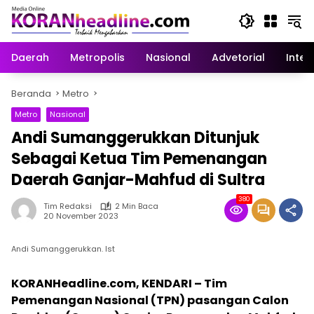
Langsung
ke
konten
Daerah
Metropolis
Nasional
Advetorial
Inter
Beranda
Metro
Metro
Nasional
Andi Sumanggerukkan Ditunjuk
Sebagai Ketua Tim Pemenangan
Daerah Ganjar-Mahfud di Sultra
380
Tim Redaksi
2 Min Baca
20 November 2023
Andi Sumanggerukkan. Ist
KORANHeadline.com, KENDARI – Tim
Pemenangan Nasional (TPN) pasangan Calon