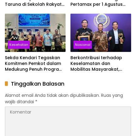
Taruna di Sekolah Rakyat
Pertamax per 1 Agustus
Sultra
2026, Cek Harganya
Sekarang
Kesehatan
Nasional
Sekda Kendari Tegaskan
Berkontribusi terhadap
Komitmen Pemkot dalam
Keselamatan dan
Medukung Penuh Program
Mobilitas Masyarakat,
JKN
Jasa Raharja Raih
Penghargaan di Ajang
Tinggalkan Balasan
Transportasi Indonesia
Awards 2026
Alamat email Anda tidak akan dipublikasikan.
Ruas yang
wajib ditandai
*