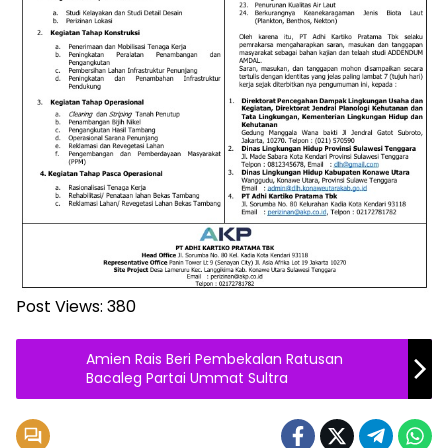
Post Views:
380
Amien Rais Beri Pembekalan Ratusan
Bacaleg Partai Ummat Sultra