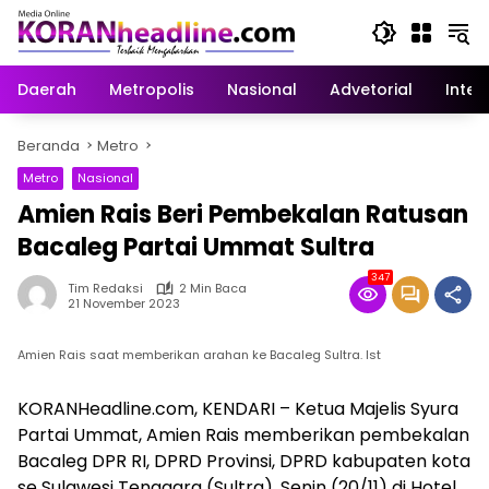
Langsung
ke
konten
Daerah
Metropolis
Nasional
Advetorial
Inter
Beranda
Metro
Metro
Nasional
Amien Rais Beri Pembekalan Ratusan
Bacaleg Partai Ummat Sultra
347
Tim Redaksi
2 Min Baca
21 November 2023
Amien Rais saat memberikan arahan ke Bacaleg Sultra. Ist
KORANHeadline.com, KENDARI – Ketua Majelis Syura
Partai Ummat, Amien Rais memberikan pembekalan
Bacaleg DPR RI, DPRD Provinsi, DPRD kabupaten kota
se Sulawesi Tenggara (Sultra), Senin (20/11) di Hotel