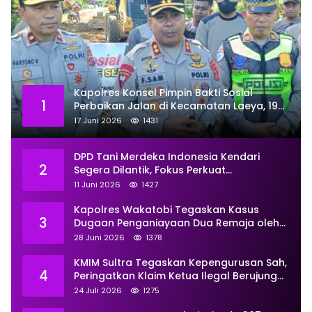
Kapolres Konsel Pimpin Bakti Sosial
1
Perbaikan Jalan di Kecamatan Laeya, 19
Titik Rusak Siap Ditambal
17 Juni 2026
1431
DPD Tani Merdeka Indonesia Kendari
2
Segera Dilantik, Fokus Perkuat
Pemberdayaan
11 Juni 2026
1427
Kapolres Wakatobi Tegaskan Kasus
3
Dugaan Penganiayaan Dua Remaja oleh
Dua Anggota Ditangani Secara
28 Juni 2026
1378
Profesional
KMIM Sultra Tegaskan Kepengurusan Sah,
4
Peringatkan Klaim Ketua Ilegal Berujung
Proses Hukum
24 Juli 2026
1275