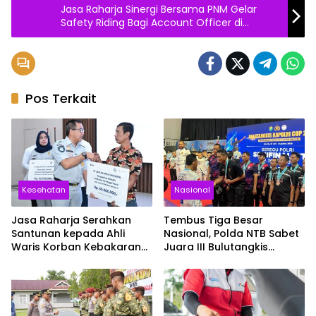
Jasa Raharja Sinergi Bersama PNM Gelar
Safety Riding Bagi Account Officer di
Palembang
Pos Terkait
Kesehatan
Nasional
Jasa Raharja Serahkan
Tembus Tiga Besar
Santunan kepada Ahli
Nasional, Polda NTB Sabet
Waris Korban Kebakaran
Juara III Bulutangkis
KM Mutiara Sentosa II
Kapolri Cup 2026