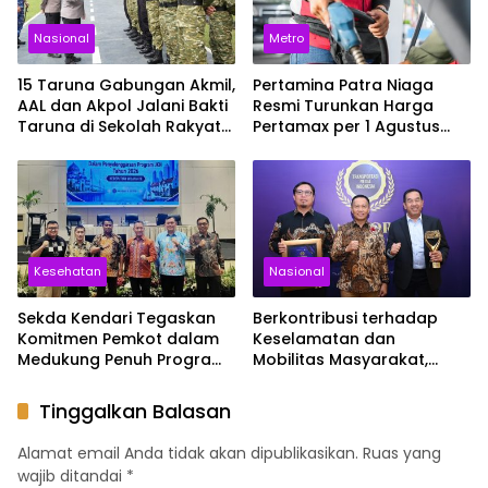
Nasional
Metro
15 Taruna Gabungan Akmil,
Pertamina Patra Niaga
AAL dan Akpol Jalani Bakti
Resmi Turunkan Harga
Taruna di Sekolah Rakyat
Pertamax per 1 Agustus
Sultra
2026, Cek Harganya
Sekarang
Kesehatan
Nasional
Sekda Kendari Tegaskan
Berkontribusi terhadap
Komitmen Pemkot dalam
Keselamatan dan
Medukung Penuh Program
Mobilitas Masyarakat,
JKN
Jasa Raharja Raih
Penghargaan di Ajang
Tinggalkan Balasan
Transportasi Indonesia
Awards 2026
Alamat email Anda tidak akan dipublikasikan.
Ruas yang
wajib ditandai
*