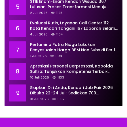
STIE Enam-Enam Kendari Wisuda 367
5
Lulusan, Proses Transformasi Menuju
Universitas Resmi Diterima
2 Juli 2026
1125
Kemendiktisaintek
Evaluasi Rutin, Layanan Call Center 112
6
Kota Kendari Tangani 167 Laporan Selama
Juni
4 Juli 2026
1104
Pertamina Patra Niaga Lakukan
7
Penyesuaian Harga BBM Non Subsidi Per 1
Juli 2026, Berikut Rinciannya
1 Juli 2026
1104
Apresiasi Personel Berprestasi, Kapolda
8
Sultra: Tunjukkan Kompetensi Terbaik
untuk Masyarakat
10 Juli 2026
1103
Siapkan Diri Anda, Kendari Job Fair 2026
9
Dibuka 22–24 Juli: Sediakan 700
Lowongan dari 30 Perusahaan
18 Juli 2026
1032