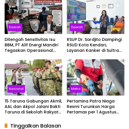
Daerah
Daerah
Ditengah Sensitivitas Isu
RSUP Dr. Sardjito Dampingi
BBM, PT Alif Energi Mandiri
RSUD Kota Kendari,
Tegaskan Operasional
Layanan Kanker di Sultra
Berjalan Sesuai Regulasi
Siap Naik Kelas
Nasional
Metro
15 Taruna Gabungan Akmil,
Pertamina Patra Niaga
AAL dan Akpol Jalani Bakti
Resmi Turunkan Harga
Taruna di Sekolah Rakyat
Pertamax per 1 Agustus
Sultra
2026, Cek Harganya
Sekarang
Tinggalkan Balasan