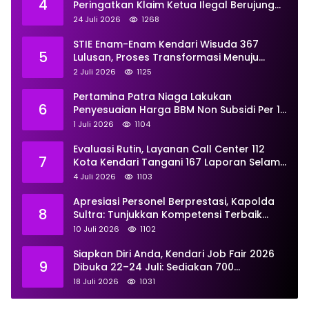
4
Peringatkan Klaim Ketua Ilegal Berujung
Proses Hukum
24 Juli 2026
1268
STIE Enam-Enam Kendari Wisuda 367
5
Lulusan, Proses Transformasi Menuju
Universitas Resmi Diterima
2 Juli 2026
1125
Kemendiktisaintek
Pertamina Patra Niaga Lakukan
6
Penyesuaian Harga BBM Non Subsidi Per 1
Juli 2026, Berikut Rinciannya
1 Juli 2026
1104
Evaluasi Rutin, Layanan Call Center 112
7
Kota Kendari Tangani 167 Laporan Selama
Juni
4 Juli 2026
1103
Apresiasi Personel Berprestasi, Kapolda
8
Sultra: Tunjukkan Kompetensi Terbaik
untuk Masyarakat
10 Juli 2026
1102
Siapkan Diri Anda, Kendari Job Fair 2026
9
Dibuka 22–24 Juli: Sediakan 700
Lowongan dari 30 Perusahaan
18 Juli 2026
1031