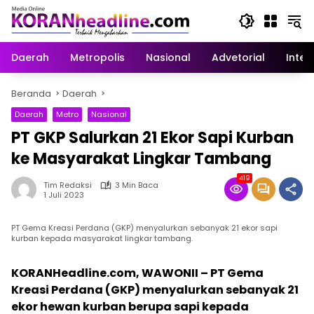
Langsung
ke
konten
Daerah
Metropolis
Nasional
Advetorial
Inter
Beranda
Daerah
Daerah
Metro
Nasional
PT GKP Salurkan 21 Ekor Sapi Kurban
ke Masyarakat Lingkar Tambang
419
Tim Redaksi
3 Min Baca
1 Juli 2023
PT Gema Kreasi Perdana (GKP) menyalurkan sebanyak 21 ekor sapi
kurban kepada masyarakat lingkar tambang.
KORANHeadline.com, WAWONII – PT Gema
Kreasi Perdana (GKP) menyalurkan sebanyak 21
ekor hewan kurban berupa sapi kepada