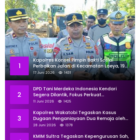
Kapolres Konsel Pimpin Bakti Sosial
1
Perbaikan Jalan di Kecamatan Laeya, 19
Titik Rusak Siap Ditambal
17 Juni 2026
1431
DPD Tani Merdeka Indonesia Kendari
2
Segera Dilantik, Fokus Perkuat
Pemberdayaan
11 Juni 2026
1425
Kapolres Wakatobi Tegaskan Kasus
3
Dugaan Penganiayaan Dua Remaja oleh
Dua Anggota Ditangani Secara
28 Juni 2026
1378
Profesional
KMIM Sultra Tegaskan Kepengurusan Sah,