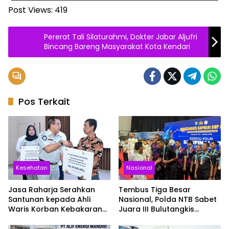
Post Views:
419
Pererat Tali Silaturahmi, Dokter Jabar Aljufri
Bincang Bareng Masyarakat Kota Kendari
Pos Terkait
Kesehatan
Nasional
Jasa Raharja Serahkan
Tembus Tiga Besar
Santunan kepada Ahli
Nasional, Polda NTB Sabet
Waris Korban Kebakaran
Juara III Bulutangkis
KM Mutiara Sentosa II
Kapolri Cup 2026