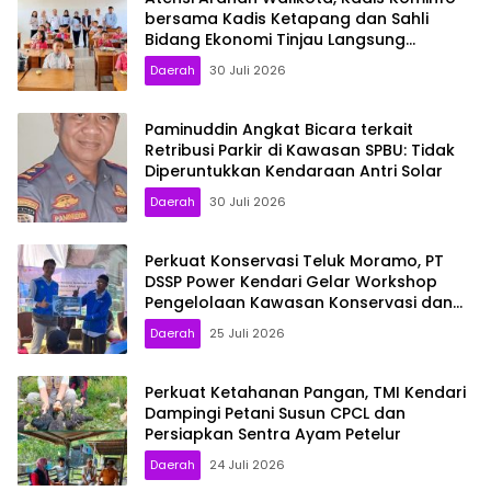
bersama Kadis Ketapang dan Sahli
Bidang Ekonomi Tinjau Langsung
Program MBG di Sekolah: Pastikan
Daerah
30 Juli 2026
Berjalan Optimal
Paminuddin Angkat Bicara terkait
Retribusi Parkir di Kawasan SPBU: Tidak
Diperuntukkan Kendaraan Antri Solar
Daerah
30 Juli 2026
Perkuat Konservasi Teluk Moramo, PT
DSSP Power Kendari Gelar Workshop
Pengelolaan Kawasan Konservasi dan
Perikanan Berkelanjutan di Desa
Daerah
25 Juli 2026
Ranooha Raya
Perkuat Ketahanan Pangan, TMI Kendari
Dampingi Petani Susun CPCL dan
Persiapkan Sentra Ayam Petelur
Daerah
24 Juli 2026