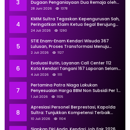
3
Dugaan Penganiayaan Dua Remaja oleh
Dua Anggota Ditangani Secara
28 Juni 2026
1378
Profesional
KMIM Sultra Tegaskan Kepengurusan Sah,
4
Peringatkan Klaim Ketua Ilegal Berujung
Proses Hukum
24 Juli 2026
1290
STIE Enam-Enam Kendari Wisuda 367
5
Lulusan, Proses Transformasi Menuju
Universitas Resmi Diterima
2 Juli 2026
1127
Kemendiktisaintek
Evaluasi Rutin, Layanan Call Center 112
6
Kota Kendari Tangani 167 Laporan Selama
Juni
4 Juli 2026
1111
Pertamina Patra Niaga Lakukan
7
Penyesuaian Harga BBM Non Subsidi Per 1
Juli 2026, Berikut Rinciannya
1 Juli 2026
1105
Apresiasi Personel Berprestasi, Kapolda
8
Sultra: Tunjukkan Kompetensi Terbaik
untuk Masyarakat
10 Juli 2026
1104
Siapkan Diri Anda, Kendari Job Fair 2026