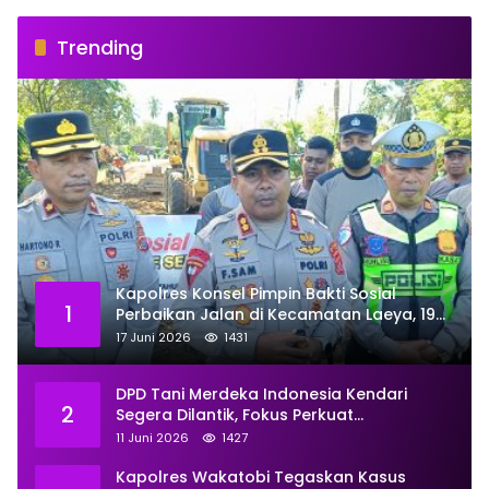
Trending
Kapolres Konsel Pimpin Bakti Sosial
1
Perbaikan Jalan di Kecamatan Laeya, 19
Titik Rusak Siap Ditambal
17 Juni 2026
1431
DPD Tani Merdeka Indonesia Kendari
2
Segera Dilantik, Fokus Perkuat
Pemberdayaan
11 Juni 2026
1427
Kapolres Wakatobi Tegaskan Kasus