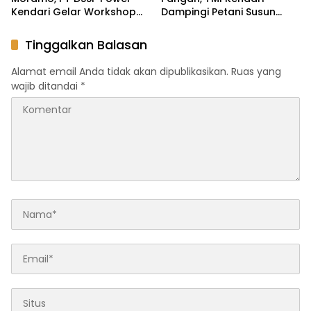
Kendari Gelar Workshop
Dampingi Petani Susun
Pengelolaan Kawasan
CPCL dan Persiapkan
Konservasi dan Perikanan
Sentra Ayam Petelur
Tinggalkan Balasan
Berkelanjutan di Desa
Ranooha Raya
Alamat email Anda tidak akan dipublikasikan.
Ruas yang
wajib ditandai
*