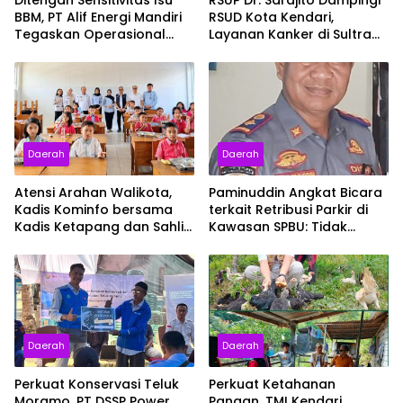
Ditengah Sensitivitas Isu
RSUP Dr. Sardjito Dampingi
BBM, PT Alif Energi Mandiri
RSUD Kota Kendari,
Tegaskan Operasional
Layanan Kanker di Sultra
Berjalan Sesuai Regulasi
Siap Naik Kelas
Daerah
Daerah
Atensi Arahan Walikota,
Paminuddin Angkat Bicara
Kadis Kominfo bersama
terkait Retribusi Parkir di
Kadis Ketapang dan Sahli
Kawasan SPBU: Tidak
Bidang Ekonomi Tinjau
Diperuntukkan Kendaraan
Langsung Program MBG di
Antri Solar
Sekolah: Pastikan Berjalan
Optimal
Daerah
Daerah
Perkuat Konservasi Teluk
Perkuat Ketahanan
Moramo, PT DSSP Power
Pangan, TMI Kendari