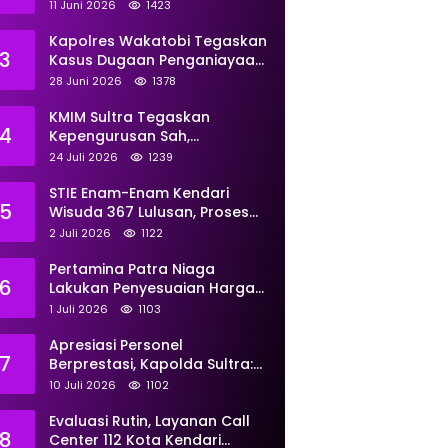
Perkuat Pemberdayaan
11 Juni 2026
1423
Kapolres Wakatobi Tegaskan
3
Kasus Dugaan Penganiayaan
Dua Remaja oleh Dua
28 Juni 2026
1378
Anggota Ditangani Secara
Profesional
KMIM Sultra Tegaskan
4
Kepengurusan Sah,
Peringatkan Klaim Ketua
24 Juli 2026
1239
Ilegal Berujung Proses Hukum
STIE Enam-Enam Kendari
5
Wisuda 367 Lulusan, Proses
Transformasi Menuju
2 Juli 2026
1122
Universitas Resmi Diterima
Kemendiktisaintek
Pertamina Patra Niaga
6
Lakukan Penyesuaian Harga
BBM Non Subsidi Per 1 Juli
1 Juli 2026
1103
2026, Berikut Rinciannya
Apresiasi Personel
7
Berprestasi, Kapolda Sultra:
Tunjukkan Kompetensi
10 Juli 2026
1102
Terbaik untuk Masyarakat
Evaluasi Rutin, Layanan Call
8
Center 112 Kota Kendari