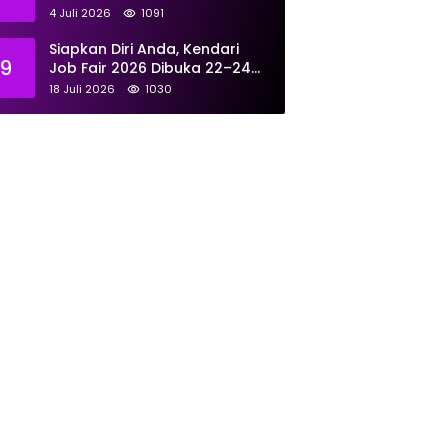
Tangani 167 Laporan Selama
4 Juli 2026
1091
Juni
Siapkan Diri Anda, Kendari
9
Job Fair 2026 Dibuka 22–24
Juli: Sediakan 700 Lowongan
18 Juli 2026
1030
dari 30 Perusahaan