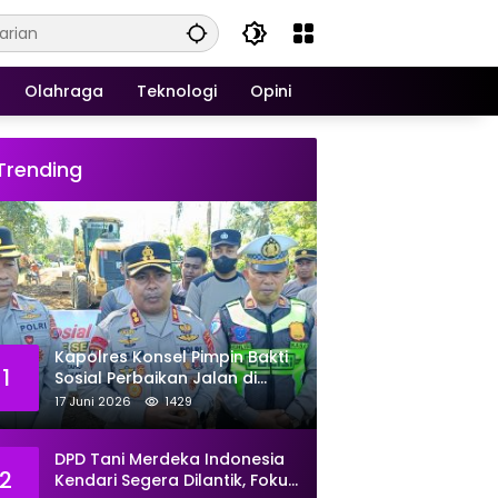
Olahraga
Teknologi
Opini
Trending
Kapolres Konsel Pimpin Bakti
1
Sosial Perbaikan Jalan di
Kecamatan Laeya, 19 Titik
17 Juni 2026
1429
Rusak Siap Ditambal
DPD Tani Merdeka Indonesia
2
Kendari Segera Dilantik, Fokus