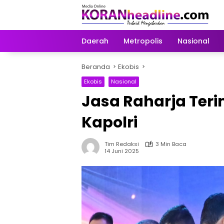
Langsung
ke
konten
Daerah
Metropolis
Nasional
Beranda
Ekobis
Ekobis
Nasional
Jasa Raharja Ter
Kapolri
Tim Redaksi
3 Min Baca
14 Juni 2025