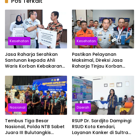
Pos Terkait
Kesehatan
Kesehatan
Jasa Raharja Serahkan
Pastikan Pelayanan
Santunan kepada Ahli
Maksimal, Direksi Jasa
Waris Korban Kebakaran
Raharja Tinjau Korban
KM Mutiara Sentosa II
Kebakaran KM Mutiara
Sentosa II
Nasional
Daerah
Tembus Tiga Besar
RSUP Dr. Sardjito Dampingi
Nasional, Polda NTB Sabet
RSUD Kota Kendari,
Juara III Bulutangkis
Layanan Kanker di Sultra
Kapolri Cup 2026
Siap Naik Kelas