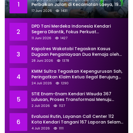
1
Perbaikan Jalan di Kecamatan Laeya, 19
Titik Rusak Siap Ditambal
17 Juni 2026
1431
DPD Tani Merdeka Indonesia Kendari
2
Segera Dilantik, Fokus Perkuat
Pemberdayaan
11 Juni 2026
1427
Kapolres Wakatobi Tegaskan Kasus
3
Dugaan Penganiayaan Dua Remaja oleh
Dua Anggota Ditangani Secara
28 Juni 2026
1378
Profesional
KMIM Sultra Tegaskan Kepengurusan Sah,
4
Peringatkan Klaim Ketua Ilegal Berujung
Proses Hukum
24 Juli 2026
1290
STIE Enam-Enam Kendari Wisuda 367
5
Lulusan, Proses Transformasi Menuju
Universitas Resmi Diterima
2 Juli 2026
1127
Kemendiktisaintek
Evaluasi Rutin, Layanan Call Center 112
6
Kota Kendari Tangani 167 Laporan Selama
Juni
4 Juli 2026
1111