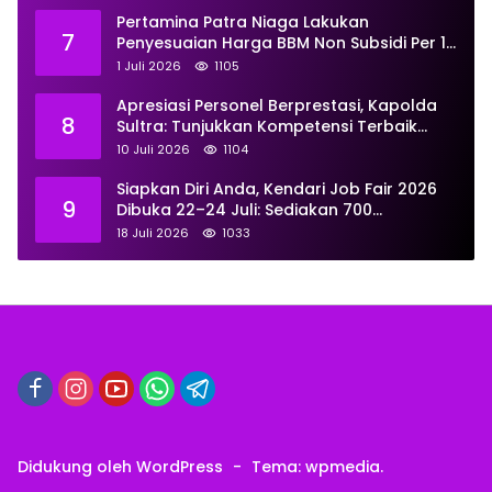
Pertamina Patra Niaga Lakukan
7
Penyesuaian Harga BBM Non Subsidi Per 1
Juli 2026, Berikut Rinciannya
1 Juli 2026
1105
Apresiasi Personel Berprestasi, Kapolda
8
Sultra: Tunjukkan Kompetensi Terbaik
untuk Masyarakat
10 Juli 2026
1104
Siapkan Diri Anda, Kendari Job Fair 2026
9
Dibuka 22–24 Juli: Sediakan 700
Lowongan dari 30 Perusahaan
18 Juli 2026
1033
Didukung oleh WordPress
-
Tema: wpmedia.