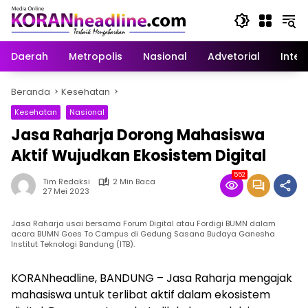
Langsung
ke
konten
Daerah
Metropolis
Nasional
Advetorial
Inter
Beranda
Kesehatan
Kesehatan
Nasional
Jasa Raharja Dorong Mahasiswa
Aktif Wujudkan Ekosistem Digital
552
Tim Redaksi
2 Min Baca
27 Mei 2023
Jasa Raharja usai bersama Forum Digital atau Fordigi BUMN dalam
acara BUMN Goes To Campus di Gedung Sasana Budaya Ganesha
Institut Teknologi Bandung (ITB).
KORANheadline, BANDUNG – Jasa Raharja mengajak
mahasiswa untuk terlibat aktif dalam ekosistem