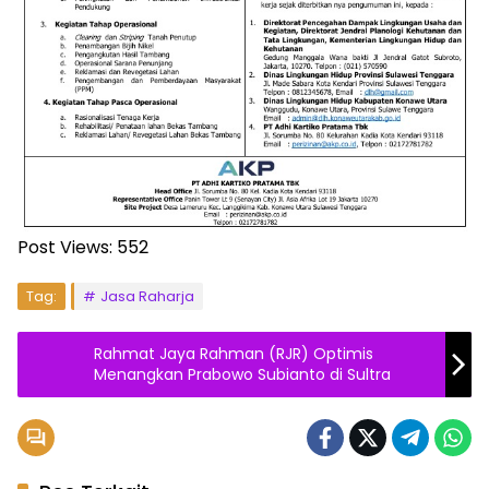
Post Views:
552
Tag:
Jasa Raharja
Rahmat Jaya Rahman (RJR) Optimis
Menangkan Prabowo Subianto di Sultra