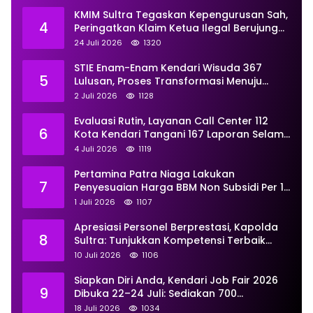
Profesional
KMIM Sultra Tegaskan Kepengurusan Sah,
4
Peringatkan Klaim Ketua Ilegal Berujung
Proses Hukum
24 Juli 2026
1320
STIE Enam-Enam Kendari Wisuda 367
5
Lulusan, Proses Transformasi Menuju
Universitas Resmi Diterima
2 Juli 2026
1128
Kemendiktisaintek
Evaluasi Rutin, Layanan Call Center 112
6
Kota Kendari Tangani 167 Laporan Selama
Juni
4 Juli 2026
1119
Pertamina Patra Niaga Lakukan
7
Penyesuaian Harga BBM Non Subsidi Per 1
Juli 2026, Berikut Rinciannya
1 Juli 2026
1107
Apresiasi Personel Berprestasi, Kapolda
8
Sultra: Tunjukkan Kompetensi Terbaik
untuk Masyarakat
10 Juli 2026
1106
Siapkan Diri Anda, Kendari Job Fair 2026
9
Dibuka 22–24 Juli: Sediakan 700
Lowongan dari 30 Perusahaan
18 Juli 2026
1034