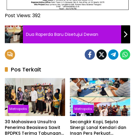
Post Views:
392
Dua Raperda Baru Disetujui Dewan
Pos Terkait
Metropolis
Metropolis
30 Mahasiswa Unsultra
Secangkir Kopi, Sejuta
Penerima Beasiswa Sawit
Sinergi: Lanal Kendari dan
BPDPKS Terima Tabungan
Insan Pers Perkuat