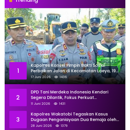
Kapolres Konsel Pimpin Bakti Sosial
1
Perbaikan Jalan di Kecamatan Laeya, 19
Titik Rusak Siap Ditambal
17 Juni 2026
1436
DPD Tani Merdeka Indonesia Kendari
2
Segera Dilantik, Fokus Perkuat
Pemberdayaan
11 Juni 2026
1431
Kapolres Wakatobi Tegaskan Kasus
3
Dugaan Penganiayaan Dua Remaja oleh
Dua Anggota Ditangani Secara
28 Juni 2026
1379