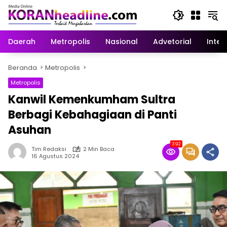
Langsung
ke
konten
Daerah
Metropolis
Nasional
Advetorial
Inter
Beranda
Metropolis
Metropolis
Kanwil Kemenkumham Sultra
Berbagi Kebahagiaan di Panti
Asuhan
392
Tim Redaksi
2 Min Baca
16 Agustus 2024