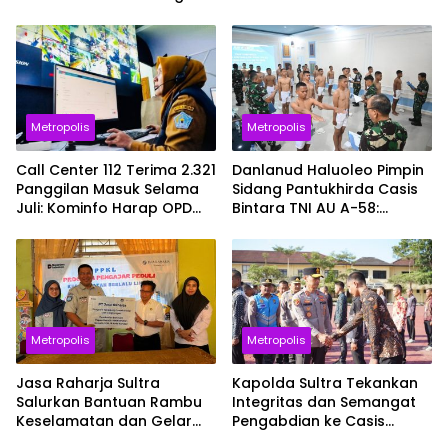
dan Asuransi, Siap Cetak
Kolaborasi Informasi Publik
SDM Unggul
Metropolis
Metropolis
Call Center 112 Terima 2.321
Danlanud Haluoleo Pimpin
Panggilan Masuk Selama
Sidang Pantukhirda Casis
Juli: Kominfo Harap OPD
Bintara TNI AU A-58:
Teknis Lebih Responsif
Tegaskan Penilaian
Dilaksanakan Secara
Profesional dan
Transparan
Metropolis
Metropolis
Jasa Raharja Sultra
Kapolda Sultra Tekankan
Salurkan Bantuan Rambu
Integritas dan Semangat
Keselamatan dan Gelar
Pengabdian ke Casis
Sosialisasi PPKL di SDN 18
Bintara dan Tamtama Polri