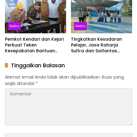
Metro
Metro
Pemkot Kendari dan Kejari
Tingkatkan Kesadaran
Perkuat Teken
Pelajar, Jasa Raharja
Kesepakatan Bantuan
Sultra dan Satlantas
Hukum untuk Dukung Tata
Polresta Sosialisasikan
Kelola Pemerintahan
Keselamatan di SMAN 4
Tinggalkan Balasan
Kendari
Alamat email Anda tidak akan dipublikasikan.
Ruas yang
wajib ditandai
*