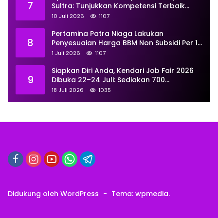
7
Sultra: Tunjukkan Kompetensi Terbaik
untuk Masyarakat
10 Juli 2026
1107
Pertamina Patra Niaga Lakukan
8
Penyesuaian Harga BBM Non Subsidi Per 1
Juli 2026, Berikut Rinciannya
1 Juli 2026
1107
Siapkan Diri Anda, Kendari Job Fair 2026
9
Dibuka 22–24 Juli: Sediakan 700
Lowongan dari 30 Perusahaan
18 Juli 2026
1035
Didukung oleh WordPress
-
Tema: wpmedia.