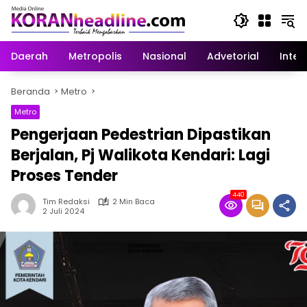
Langsung
ke
konten
Daerah
Metropolis
Nasional
Advetorial
Inter
Beranda
Metro
Metro
Pengerjaan Pedestrian Dipastikan
Berjalan, Pj Walikota Kendari: Lagi
Proses Tender
440
Tim Redaksi
2 Min Baca
2 Juli 2024