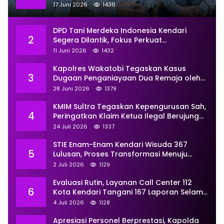
Titik Rusak Siap Ditambal
17 Juni 2026
1436
DPD Tani Merdeka Indonesia Kendari
2
Segera Dilantik, Fokus Perkuat
Pemberdayaan
11 Juni 2026
1432
Kapolres Wakatobi Tegaskan Kasus
3
Dugaan Penganiayaan Dua Remaja oleh
Dua Anggota Ditangani Secara
28 Juni 2026
1379
Profesional
KMIM Sultra Tegaskan Kepengurusan Sah,
4
Peringatkan Klaim Ketua Ilegal Berujung
Proses Hukum
24 Juli 2026
1337
STIE Enam-Enam Kendari Wisuda 367
5
Lulusan, Proses Transformasi Menuju
Universitas Resmi Diterima
2 Juli 2026
1129
Kemendiktisaintek
Evaluasi Rutin, Layanan Call Center 112
6
Kota Kendari Tangani 167 Laporan Selama
Juni
4 Juli 2026
1128
Apresiasi Personel Berprestasi, Kapolda