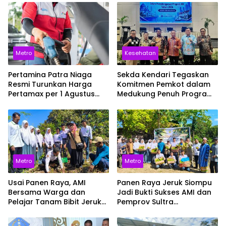
Metro
Kesehatan
Pertamina Patra Niaga
Sekda Kendari Tegaskan
Resmi Turunkan Harga
Komitmen Pemkot dalam
Pertamax per 1 Agustus
Medukung Penuh Program
2026, Cek Harganya
JKN
Sekarang
Metro
Metro
Usai Panen Raya, AMI
Panen Raya Jeruk Siompu
Bersama Warga dan
Jadi Bukti Sukses AMI dan
Pelajar Tanam Bibit Jeruk
Pemprov Sultra
Siompu di Desa
Selamatkan Varietas
Biwinapada
Endemik