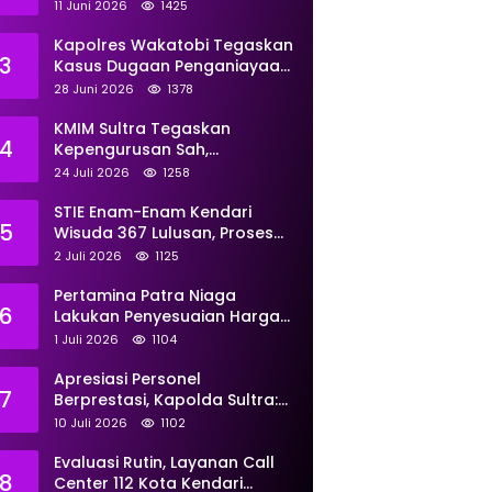
Perkuat Pemberdayaan
11 Juni 2026
1425
Kapolres Wakatobi Tegaskan
3
Kasus Dugaan Penganiayaan
Dua Remaja oleh Dua
28 Juni 2026
1378
Anggota Ditangani Secara
Profesional
KMIM Sultra Tegaskan
4
Kepengurusan Sah,
Peringatkan Klaim Ketua
24 Juli 2026
1258
Ilegal Berujung Proses Hukum
STIE Enam-Enam Kendari
5
Wisuda 367 Lulusan, Proses
Transformasi Menuju
2 Juli 2026
1125
Universitas Resmi Diterima
Kemendiktisaintek
Pertamina Patra Niaga
6
Lakukan Penyesuaian Harga
BBM Non Subsidi Per 1 Juli
1 Juli 2026
1104
2026, Berikut Rinciannya
Apresiasi Personel
7
Berprestasi, Kapolda Sultra:
Tunjukkan Kompetensi
10 Juli 2026
1102
Terbaik untuk Masyarakat
Evaluasi Rutin, Layanan Call
8
Center 112 Kota Kendari