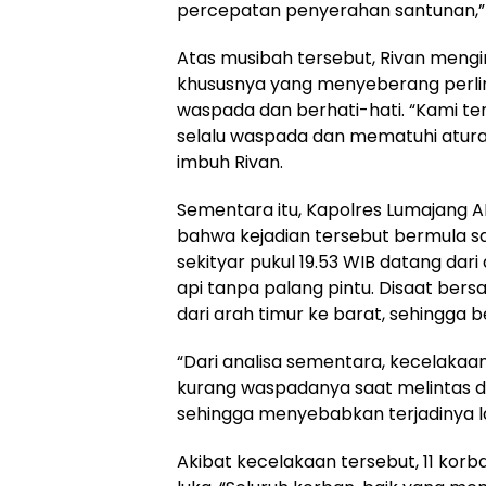
percepatan penyerahan santunan,” 
Atas musibah tersebut, Rivan meng
khususnya yang menyeberang perlint
waspada dan berhati-hati. “Kami t
selalu waspada dan mematuhi aturan
imbuh Rivan.
Sementara itu, Kapolres Lumajang
bahwa kejadian tersebut bermula sa
sekityar pukul 19.53 WIB datang dari
api tanpa palang pintu. Disaat ber
dari arah timur ke barat, sehingga 
“Dari analisa sementara, kecelaka
kurang waspadanya saat melintas di 
sehingga menyebabkan terjadinya la
Akibat kecelakaan tersebut, 11 kor