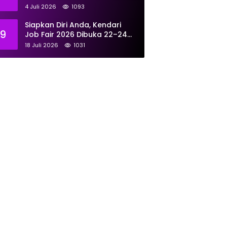
Tangani 167 Laporan Selama
4 Juli 2026
1093
Juni
Siapkan Diri Anda, Kendari
9
Job Fair 2026 Dibuka 22–24
Juli: Sediakan 700 Lowongan
18 Juli 2026
1031
dari 30 Perusahaan