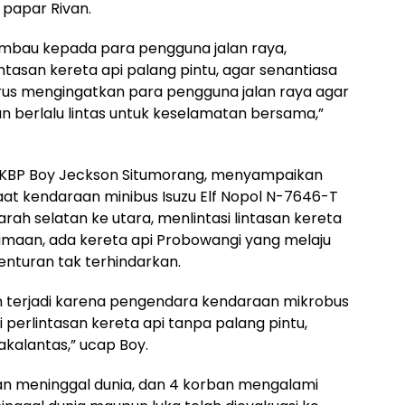
papar Rivan.
imbau kepada para pengguna jalan raya,
asan kereta api palang pintu, agar senantiasa
erus mengingatkan para pengguna jalan raya agar
 berlalu lintas untuk keselamatan bersama,”
 AKBP Boy Jeckson Situmorang, menyampaikan
at kendaraan minibus Isuzu Elf Nopol N-7646-T
 arah selatan ke utara, menlintasi lintasan kereta
samaan, ada kereta api Probowangi yang melaju
benturan tak terhindarkan.
an terjadi karena pengendara kendaraan mikrobus
perlintasan kereta api tanpa palang pintu,
kalantas,” ucap Boy.
ban meninggal dunia, dan 4 korban mengalami