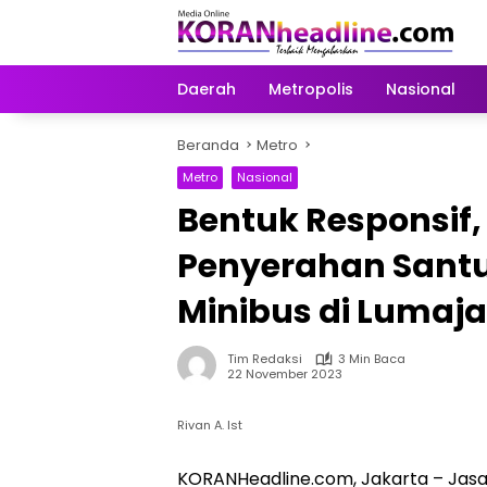
Langsung
ke
konten
Daerah
Metropolis
Nasional
Beranda
Metro
Metro
Nasional
Bentuk Responsif,
Penyerahan Sant
Minibus di Lumaj
Tim Redaksi
3 Min Baca
22 November 2023
Rivan A. Ist
KORANHeadline.com, Jakarta – Jasa