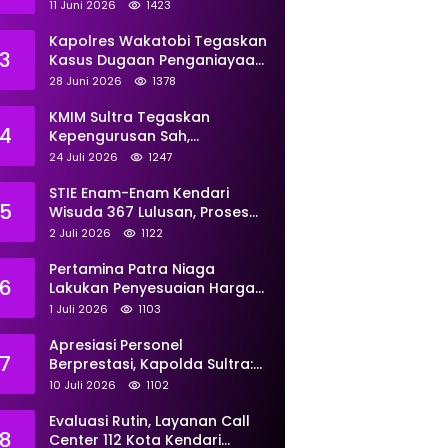
Perkuat Pemberdayaan
11 Juni 2026
1423
Kapolres Wakatobi Tegaskan
3
Kasus Dugaan Penganiayaan
Dua Remaja oleh Dua
28 Juni 2026
1378
Anggota Ditangani Secara
Profesional
KMIM Sultra Tegaskan
4
Kepengurusan Sah,
Peringatkan Klaim Ketua
24 Juli 2026
1247
Ilegal Berujung Proses Hukum
STIE Enam-Enam Kendari
5
Wisuda 367 Lulusan, Proses
Transformasi Menuju
2 Juli 2026
1122
Universitas Resmi Diterima
Kemendiktisaintek
Pertamina Patra Niaga
6
Lakukan Penyesuaian Harga
BBM Non Subsidi Per 1 Juli
1 Juli 2026
1103
2026, Berikut Rinciannya
Apresiasi Personel
7
Berprestasi, Kapolda Sultra:
Tunjukkan Kompetensi
10 Juli 2026
1102
Terbaik untuk Masyarakat
Evaluasi Rutin, Layanan Call
8
Center 112 Kota Kendari