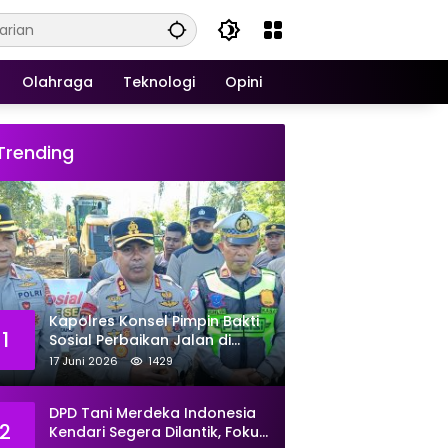
Olahraga
Teknologi
Opini
Trending
Kapolres Konsel Pimpin Bakti
1
Sosial Perbaikan Jalan di
Kecamatan Laeya, 19 Titik
17 Juni 2026
1429
Rusak Siap Ditambal
DPD Tani Merdeka Indonesia
2
Kendari Segera Dilantik, Fokus