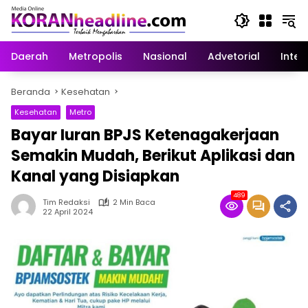
Langsung
ke
konten
Daerah
Metropolis
Nasional
Advetorial
Inter
Beranda
Kesehatan
Kesehatan
Metro
Bayar Iuran BPJS Ketenagakerjaan
Semakin Mudah, Berikut Aplikasi dan
Kanal yang Disiapkan
489
Tim Redaksi
2 Min Baca
22 April 2024