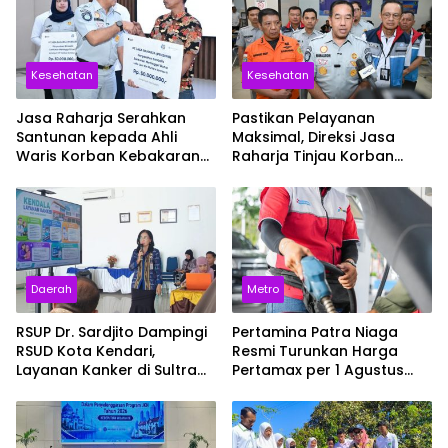
Kesehatan
Kesehatan
Jasa Raharja Serahkan
Pastikan Pelayanan
Santunan kepada Ahli
Maksimal, Direksi Jasa
Waris Korban Kebakaran
Raharja Tinjau Korban
KM Mutiara Sentosa II
Kebakaran KM Mutiara
Sentosa II
Daerah
Metro
RSUP Dr. Sardjito Dampingi
Pertamina Patra Niaga
RSUD Kota Kendari,
Resmi Turunkan Harga
Layanan Kanker di Sultra
Pertamax per 1 Agustus
Siap Naik Kelas
2026, Cek Harganya
Sekarang