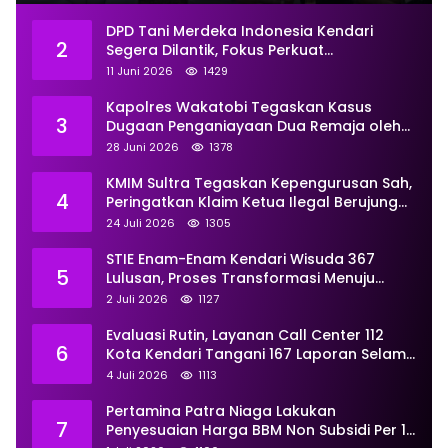
DPD Tani Merdeka Indonesia Kendari
2
Segera Dilantik, Fokus Perkuat
Pemberdayaan
11 Juni 2026
1429
Kapolres Wakatobi Tegaskan Kasus
3
Dugaan Penganiayaan Dua Remaja oleh
Dua Anggota Ditangani Secara
28 Juni 2026
1378
Profesional
KMIM Sultra Tegaskan Kepengurusan Sah,
4
Peringatkan Klaim Ketua Ilegal Berujung
Proses Hukum
24 Juli 2026
1305
STIE Enam-Enam Kendari Wisuda 367
5
Lulusan, Proses Transformasi Menuju
Universitas Resmi Diterima
2 Juli 2026
1127
Kemendiktisaintek
Evaluasi Rutin, Layanan Call Center 112
6
Kota Kendari Tangani 167 Laporan Selama
Juni
4 Juli 2026
1113
Pertamina Patra Niaga Lakukan
7
Penyesuaian Harga BBM Non Subsidi Per 1