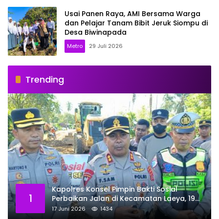
Usai Panen Raya, AMI Bersama Warga
dan Pelajar Tanam Bibit Jeruk Siompu di
Desa Biwinapada
Metro
29 Juli 2026
Trending
Kapolres Konsel Pimpin Bakti Sosial
1
Perbaikan Jalan di Kecamatan Laeya, 19
Titik Rusak Siap Ditambal
17 Juni 2026
1434