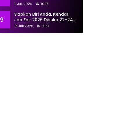
Tangani 167 Laporan Selama
4 Juli 2026
1095
Juni
Siapkan Diri Anda, Kendari
9
Job Fair 2026 Dibuka 22–24
Juli: Sediakan 700 Lowongan
18 Juli 2026
1031
dari 30 Perusahaan