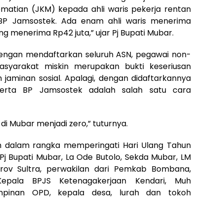
atian (JKM) kepada ahli waris pekerja rentan
 BP Jamsostek. Ada enam ahli waris menerima
menerima Rp42 juta,” ujar Pj Bupati Mubar.
, dengan mendaftarkan seluruh ASN, pegawai non-
asyarakat miskin merupakan bukti keseriusan
minan sosial. Apalagi, dengan didaftarkannya
serta BP Jamsostek adalah salah satu cara
di Mubar menjadi zero,” tuturnya.
dalam rangka memperingati Hari Ulang Tahun
i Pj Bupati Mubar, La Ode Butolo, Sekda Mubar, LM
prov Sultra, perwakilan dari Pemkab Bombana,
Kepala BPJS Ketenagakerjaan Kendari, Muh
impinan OPD, kepala desa, lurah dan tokoh