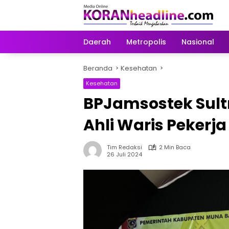
Langsung
ke
konten
Daerah
Metropolis
Nasional
Beranda
Kesehatan
Kesehatan
BPJamsostek Sult
Ahli Waris Pekerj
Tim Redaksi
2 Min Baca
26 Juli 2024