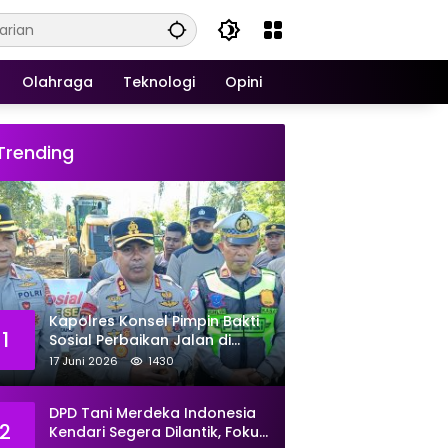
Olahraga
Teknologi
Opini
Trending
Kapolres Konsel Pimpin Bakti
1
Sosial Perbaikan Jalan di
Kecamatan Laeya, 19 Titik
17 Juni 2026
1430
Rusak Siap Ditambal
DPD Tani Merdeka Indonesia
2
Kendari Segera Dilantik, Fokus