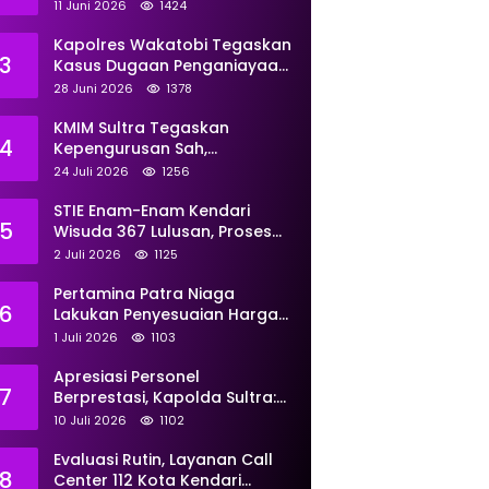
Perkuat Pemberdayaan
11 Juni 2026
1424
Kapolres Wakatobi Tegaskan
3
Kasus Dugaan Penganiayaan
Dua Remaja oleh Dua
28 Juni 2026
1378
Anggota Ditangani Secara
Profesional
KMIM Sultra Tegaskan
4
Kepengurusan Sah,
Peringatkan Klaim Ketua
24 Juli 2026
1256
Ilegal Berujung Proses Hukum
STIE Enam-Enam Kendari
5
Wisuda 367 Lulusan, Proses
Transformasi Menuju
2 Juli 2026
1125
Universitas Resmi Diterima
Kemendiktisaintek
Pertamina Patra Niaga
6
Lakukan Penyesuaian Harga
BBM Non Subsidi Per 1 Juli
1 Juli 2026
1103
2026, Berikut Rinciannya
Apresiasi Personel
7
Berprestasi, Kapolda Sultra:
Tunjukkan Kompetensi
10 Juli 2026
1102
Terbaik untuk Masyarakat
Evaluasi Rutin, Layanan Call
8
Center 112 Kota Kendari