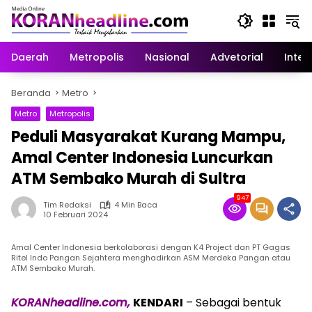
Langsung
ke
konten
Daerah
Metropolis
Nasional
Advetorial
Inter
Beranda
Metro
Metro
Metropolis
Peduli Masyarakat Kurang Mampu,
Amal Center Indonesia Luncurkan
ATM Sembako Murah di Sultra
947
Tim Redaksi
4 Min Baca
10 Februari 2024
Amal Center Indonesia berkolaborasi dengan K4 Project dan PT Gagas
Ritel Indo Pangan Sejahtera menghadirkan ASM Merdeka Pangan atau
ATM Sembako Murah.
KORANheadline.com,
KENDARI
– Sebagai bentuk