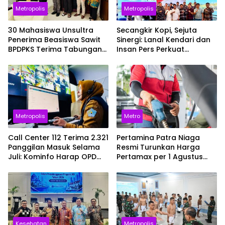
Metropolis
Metropolis
30 Mahasiswa Unsultra
Secangkir Kopi, Sejuta
Penerima Beasiswa Sawit
Sinergi: Lanal Kendari dan
BPDPKS Terima Tabungan
Insan Pers Perkuat
dan Asuransi, Siap Cetak
Kolaborasi Informasi Publik
SDM Unggul
Metropolis
Metro
Call Center 112 Terima 2.321
Pertamina Patra Niaga
Panggilan Masuk Selama
Resmi Turunkan Harga
Juli: Kominfo Harap OPD
Pertamax per 1 Agustus
Teknis Lebih Responsif
2026, Cek Harganya
Sekarang
Kesehatan
Metropolis