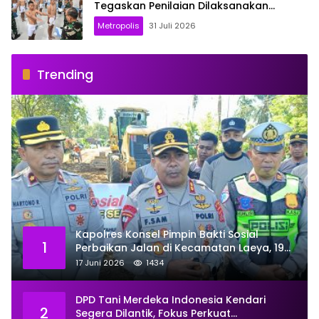
Tegaskan Penilaian Dilaksanakan
Secara Profesional dan Transparan
Metropolis
31 Juli 2026
Trending
Kapolres Konsel Pimpin Bakti Sosial
1
Perbaikan Jalan di Kecamatan Laeya, 19
Titik Rusak Siap Ditambal
17 Juni 2026
1434
DPD Tani Merdeka Indonesia Kendari
2
Segera Dilantik, Fokus Perkuat