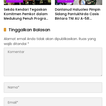
Sekda Kendari Tegaskan
Danlanud Haluoleo Pimpin
Komitmen Pemkot dalam
Sidang Pantukhirda Casis
Medukung Penuh Program
Bintara TNI AU A-58:
JKN
Tegaskan Penilaian
Dilaksanakan Secara
Tinggalkan Balasan
Profesional dan
Transparan
Alamat email Anda tidak akan dipublikasikan.
Ruas yang
wajib ditandai
*