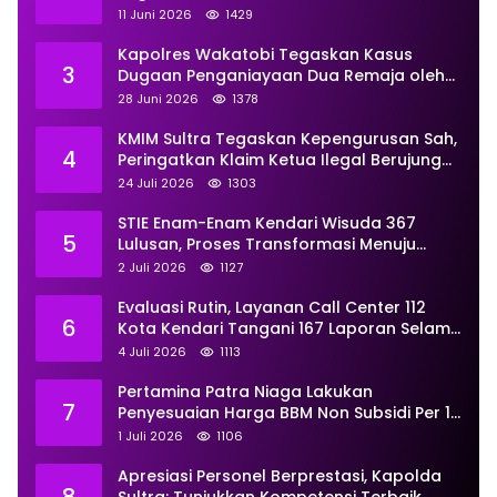
Pemberdayaan
11 Juni 2026
1429
Kapolres Wakatobi Tegaskan Kasus
3
Dugaan Penganiayaan Dua Remaja oleh
Dua Anggota Ditangani Secara
28 Juni 2026
1378
Profesional
KMIM Sultra Tegaskan Kepengurusan Sah,
4
Peringatkan Klaim Ketua Ilegal Berujung
Proses Hukum
24 Juli 2026
1303
STIE Enam-Enam Kendari Wisuda 367
5
Lulusan, Proses Transformasi Menuju
Universitas Resmi Diterima
2 Juli 2026
1127
Kemendiktisaintek
Evaluasi Rutin, Layanan Call Center 112
6
Kota Kendari Tangani 167 Laporan Selama
Juni
4 Juli 2026
1113
Pertamina Patra Niaga Lakukan
7
Penyesuaian Harga BBM Non Subsidi Per 1
Juli 2026, Berikut Rinciannya
1 Juli 2026
1106
Apresiasi Personel Berprestasi, Kapolda