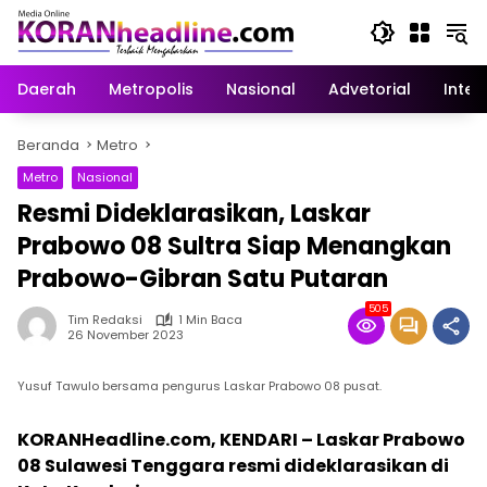
Langsung
ke
konten
Daerah
Metropolis
Nasional
Advetorial
Inter
Beranda
Metro
Metro
Nasional
Resmi Dideklarasikan, Laskar
Prabowo 08 Sultra Siap Menangkan
Prabowo-Gibran Satu Putaran
505
Tim Redaksi
1 Min Baca
26 November 2023
Yusuf Tawulo bersama pengurus Laskar Prabowo 08 pusat.
KORANHeadline.com, KENDARI – Laskar Prabowo
08 Sulawesi Tenggara resmi dideklarasikan di