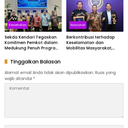
Kesehatan
Nasional
Sekda Kendari Tegaskan
Berkontribusi terhadap
Komitmen Pemkot dalam
Keselamatan dan
Medukung Penuh Program
Mobilitas Masyarakat,
JKN
Jasa Raharja Raih
Penghargaan di Ajang
Tinggalkan Balasan
Transportasi Indonesia
Awards 2026
Alamat email Anda tidak akan dipublikasikan.
Ruas yang
wajib ditandai
*