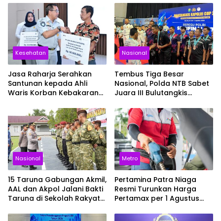
Kesehatan
Nasional
Jasa Raharja Serahkan
Tembus Tiga Besar
Santunan kepada Ahli
Nasional, Polda NTB Sabet
Waris Korban Kebakaran
Juara III Bulutangkis
KM Mutiara Sentosa II
Kapolri Cup 2026
Nasional
Metro
15 Taruna Gabungan Akmil,
Pertamina Patra Niaga
AAL dan Akpol Jalani Bakti
Resmi Turunkan Harga
Taruna di Sekolah Rakyat
Pertamax per 1 Agustus
Sultra
2026, Cek Harganya
Sekarang