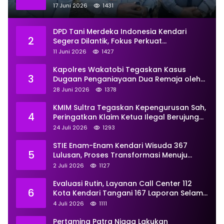
Titik Rusak Siap Ditambal
17 Juni 2026
1431
DPD Tani Merdeka Indonesia Kendari
2
Segera Dilantik, Fokus Perkuat
Pemberdayaan
11 Juni 2026
1427
Kapolres Wakatobi Tegaskan Kasus
3
Dugaan Penganiayaan Dua Remaja oleh
Dua Anggota Ditangani Secara
28 Juni 2026
1378
Profesional
KMIM Sultra Tegaskan Kepengurusan Sah,
4
Peringatkan Klaim Ketua Ilegal Berujung
Proses Hukum
24 Juli 2026
1293
STIE Enam-Enam Kendari Wisuda 367
5
Lulusan, Proses Transformasi Menuju
Universitas Resmi Diterima
2 Juli 2026
1127
Kemendiktisaintek
Evaluasi Rutin, Layanan Call Center 112
6
Kota Kendari Tangani 167 Laporan Selama
Juni
4 Juli 2026
1111
Pertamina Patra Niaga Lakukan