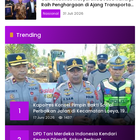
Raih Penghargaan di Ajang Transportasi
Indonesia Awards 2026
Nasional
31 Juli 2026
Trending
Kapolres Konsel Pimpin Bakti Sosial
1
Perbaikan Jalan di Kecamatan Laeya, 19
Titik Rusak Siap Ditambal
17 Juni 2026
1437
DPD Tani Merdeka Indonesia Kendari
2
Segera Dilantik, Fokus Perkuat