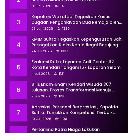
Pemberdayaan
11 Juni 2026
1433
Kapolres Wakatobi Tegaskan Kasus
3
Dugaan Penganiayaan Dua Remaja oleh
Dua Anggota Ditangani Secara
28 Juni 2026
1380
Profesional
KMIM Sultra Tegaskan Kepengurusan Sah,
4
Peringatkan Klaim Ketua Ilegal Berujung
Proses Hukum
24 Juli 2026
1337
Evaluasi Rutin, Layanan Call Center 112
5
Kota Kendari Tangani 167 Laporan Selama
Juni
4 Juli 2026
1131
STIE Enam-Enam Kendari Wisuda 367
6
Lulusan, Proses Transformasi Menuju
Universitas Resmi Diterima
2 Juli 2026
1130
Kemendiktisaintek
Apresiasi Personel Berprestasi, Kapolda
7
Sultra: Tunjukkan Kompetensi Terbaik
untuk Masyarakat
10 Juli 2026
1108
Pertamina Patra Niaga Lakukan