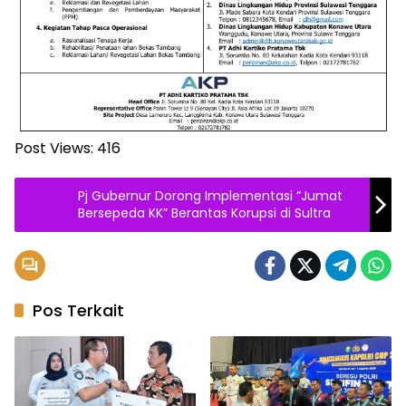
Post Views:
416
Pj Gubernur Dorong Implementasi “Jumat
Bersepeda KK” Berantas Korupsi di Sultra
Pos Terkait