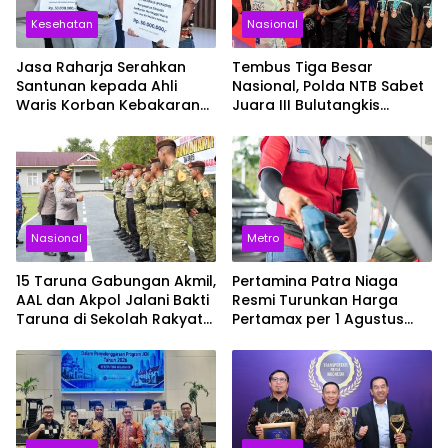
Kesehatan
Nasional
Jasa Raharja Serahkan
Tembus Tiga Besar
Santunan kepada Ahli
Nasional, Polda NTB Sabet
Waris Korban Kebakaran
Juara III Bulutangkis
KM Mutiara Sentosa II
Kapolri Cup 2026
Nasional
Metro
15 Taruna Gabungan Akmil,
Pertamina Patra Niaga
AAL dan Akpol Jalani Bakti
Resmi Turunkan Harga
Taruna di Sekolah Rakyat
Pertamax per 1 Agustus
Sultra
2026, Cek Harganya
Sekarang