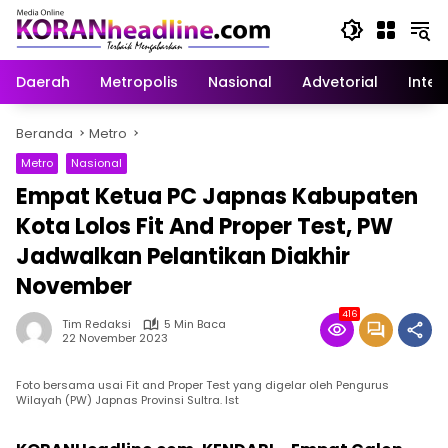
Langsung
ke
konten
Daerah
Metropolis
Nasional
Advetorial
Inter
Beranda
Metro
Metro
Nasional
Empat Ketua PC Japnas Kabupaten
Kota Lolos Fit And Proper Test, PW
Jadwalkan Pelantikan Diakhir
November
416
Tim Redaksi
5 Min Baca
22 November 2023
Foto bersama usai Fit and Proper Test yang digelar oleh Pengurus
Wilayah (PW) Japnas Provinsi Sultra. Ist