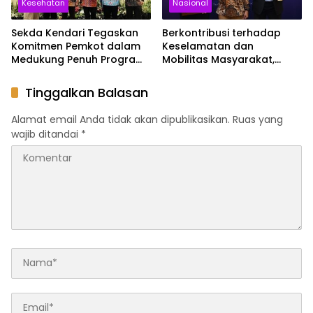
Kesehatan
Nasional
Sekda Kendari Tegaskan
Berkontribusi terhadap
Komitmen Pemkot dalam
Keselamatan dan
Medukung Penuh Program
Mobilitas Masyarakat,
JKN
Jasa Raharja Raih
Penghargaan di Ajang
Tinggalkan Balasan
Transportasi Indonesia
Awards 2026
Alamat email Anda tidak akan dipublikasikan.
Ruas yang
wajib ditandai
*