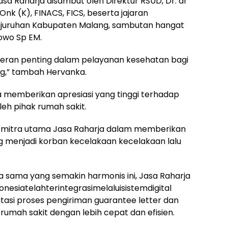
asa Raharja disambut oleh Direktur RSUD, Dr. dr
nk (K), FINACS, FICS, beserta jajaran
njuruhan Kabupaten Malang, sambutan hangat
bowo Sp EM.
peran penting dalam pelayanan kesehatan bagi
ng,” tambah Hervanka.
 memberikan apresiasi yang tinggi terhadap
eh pihak rumah sakit.
u mitra utama Jasa Raharja dalam memberikan
 menjadi korban kecelakaan kecelakaan lalu
 sama yang semakin harmonis ini, Jasa Raharja
nesiatelahterintegrasimelaluisistemdigital
ilitasi proses pengiriman guarantee letter dan
 rumah sakit dengan lebih cepat dan efisien.