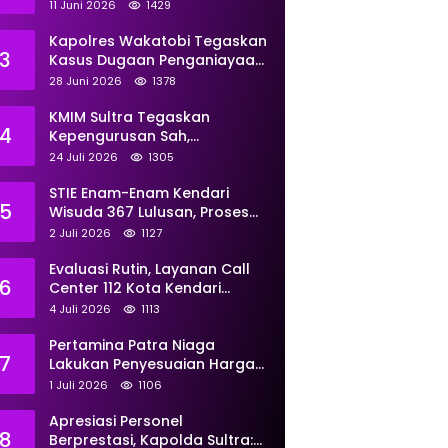
Perkuat Pemberdayaan
11 Juni 2026
1429
Kapolres Wakatobi Tegaskan
3
Kasus Dugaan Penganiayaan
Dua Remaja oleh Dua
28 Juni 2026
1378
Anggota Ditangani Secara
Profesional
KMIM Sultra Tegaskan
4
Kepengurusan Sah,
Peringatkan Klaim Ketua
24 Juli 2026
1305
Ilegal Berujung Proses Hukum
STIE Enam-Enam Kendari
5
Wisuda 367 Lulusan, Proses
Transformasi Menuju
2 Juli 2026
1127
Universitas Resmi Diterima
Kemendiktisaintek
Evaluasi Rutin, Layanan Call
6
Center 112 Kota Kendari
Tangani 167 Laporan Selama
4 Juli 2026
1113
Juni
Pertamina Patra Niaga
7
Lakukan Penyesuaian Harga
BBM Non Subsidi Per 1 Juli
1 Juli 2026
1106
2026, Berikut Rinciannya
Apresiasi Personel
8
Berprestasi, Kapolda Sultra: