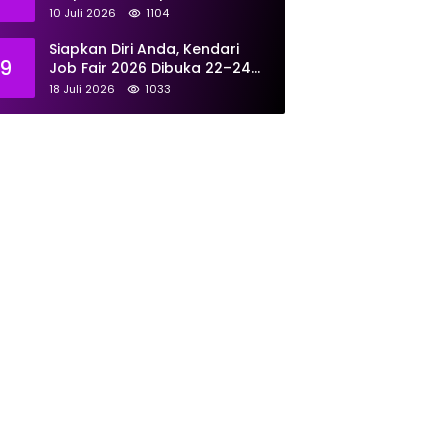
Tunjukkan Kompetensi
10 Juli 2026
1104
Terbaik untuk Masyarakat
Siapkan Diri Anda, Kendari
9
Job Fair 2026 Dibuka 22–24
Juli: Sediakan 700 Lowongan
18 Juli 2026
1033
dari 30 Perusahaan