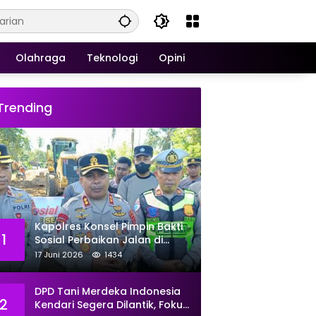
Olahraga
Teknologi
Opini
Trending
Kapolres Konsel Pimpin Bakti
1
Sosial Perbaikan Jalan di
Kecamatan Laeya, 19 Titik
17 Juni 2026
1434
Rusak Siap Ditambal
DPD Tani Merdeka Indonesia
2
Kendari Segera Dilantik, Fokus