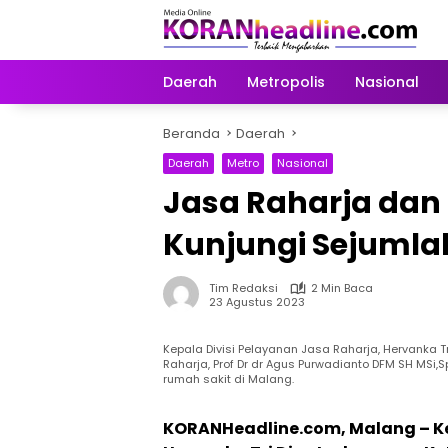
Langsung
ke
konten
Daerah
Metropolis
Nasional
Beranda
Daerah
Daerah
Metro
Nasional
Jasa Raharja dan 
Kunjungi Sejumla
Tim Redaksi
2 Min Baca
23 Agustus 2023
Kepala Divisi Pelayanan Jasa Raharja, Hervanka T
Raharja, Prof Dr dr Agus Purwadianto DFM SH MSi,
rumah sakit di Malang.
KORANHeadline.com, Malang – Ke