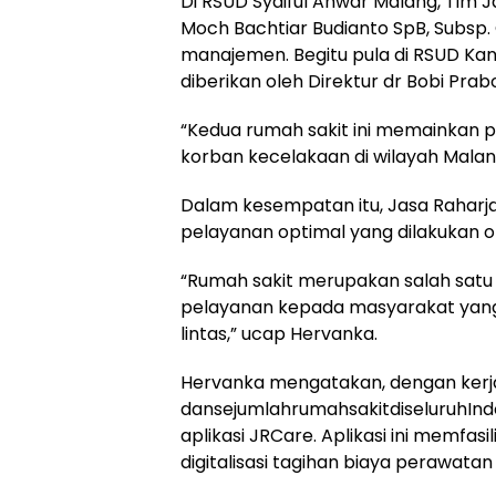
Di RSUD Syaiful Anwar Malang, Tim J
Moch Bachtiar Budianto SpB, Subsp. O
manajemen. Begitu pula di RSUD Ka
diberikan oleh Direktur dr Bobi Pra
“Kedua rumah sakit ini memainkan 
korban kecelakaan di wilayah Mala
Dalam kesempatan itu, Jasa Raharja
pelayanan optimal yang dilakukan ol
“Rumah sakit merupakan salah sat
pelayanan kepada masyarakat yang
lintas,” ucap Hervanka.
Hervanka mengatakan, dengan kerja
dansejumlahrumahsakitdiseluruhIndo
aplikasi JRCare. Aplikasi ini memfas
digitalisasi tagihan biaya perawatan