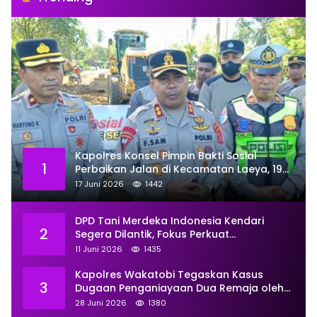
Kapolres Konsel Pimpin Bakti Sosial
1
Perbaikan Jalan di Kecamatan Laeya, 19
Titik Rusak Siap Ditambal
17 Juni 2026
1442
DPD Tani Merdeka Indonesia Kendari
2
Segera Dilantik, Fokus Perkuat
Pemberdayaan
11 Juni 2026
1435
Kapolres Wakatobi Tegaskan Kasus
3
Dugaan Penganiayaan Dua Remaja oleh
Dua Anggota Ditangani Secara
28 Juni 2026
1380
Profesional