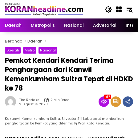
Langsung
ke
konten
Daerah
Metropolis
Nasional
Advetorial
Inter
Beranda
Daerah
Daerah
Metro
Nasional
Pemkot Kendari Kendari Terima
Penghargaan dari Kanwil
Kemenkumham Sultra Tepat di HDKD
ke 78
487
Tim Redaksi
2 Min Baca
21 Agustus 2023
Kakanwil Kemenkumham Sultra, Silvester Sili Laba saat memberikan
penghargaan ke Pemkot yang diterima Pj Wali Kota Kendari.