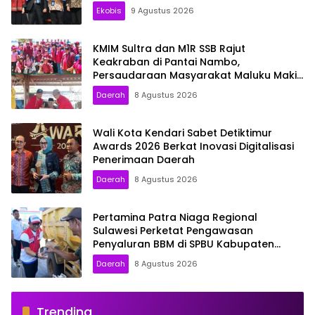
masyarakat
Ekobis
9 Agustus 2026
KMIM Sultra dan M1R SSB Rajut
Keakraban di Pantai Nambo,
Persaudaraan Masyarakat Maluku Makin
Solid
Daerah
8 Agustus 2026
Wali Kota Kendari Sabet Detiktimur
Awards 2026 Berkat Inovasi Digitalisasi
Penerimaan Daerah
Daerah
8 Agustus 2026
Pertamina Patra Niaga Regional
Sulawesi Perketat Pengawasan
Penyaluran BBM di SPBU Kabupaten
Kolaka Utara
Daerah
8 Agustus 2026
Trending