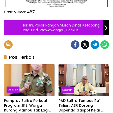
Post Views:
487
Hari Ini, Pasar Pangan Murah Dinas Ketapang
Bergulir di Wawowanggu, Berikut
Komoditinya
Pos Terkait
Daerah
Daerah
Pemprov Sultra Perkuat
PAD Sultra Tembus Rp1
Program JKS, Warga
Triliun, ASR Dorong
Kurang Mampu Tak Lagi
Bapenda Gaspol Kejar