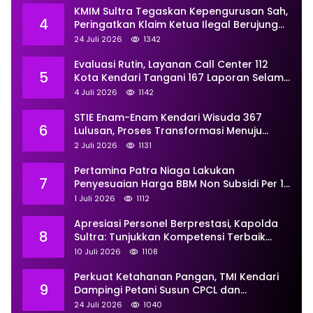
KMIM Sultra Tegaskan Kepengurusan Sah,
4
Peringatkan Klaim Ketua Ilegal Berujung
Proses Hukum
24 Juli 2026
1342
Evaluasi Rutin, Layanan Call Center 112
5
Kota Kendari Tangani 167 Laporan Selama
Juni
4 Juli 2026
1142
STIE Enam-Enam Kendari Wisuda 367
6
Lulusan, Proses Transformasi Menuju
Universitas Resmi Diterima
2 Juli 2026
1131
Kemendiktisaintek
Pertamina Patra Niaga Lakukan
7
Penyesuaian Harga BBM Non Subsidi Per 1
Juli 2026, Berikut Rinciannya
1 Juli 2026
1112
Apresiasi Personel Berprestasi, Kapolda
8
Sultra: Tunjukkan Kompetensi Terbaik
untuk Masyarakat
10 Juli 2026
1108
Perkuat Ketahanan Pangan, TMI Kendari
9
Dampingi Petani Susun CPCL dan
Persiapkan Sentra Ayam Petelur
24 Juli 2026
1040