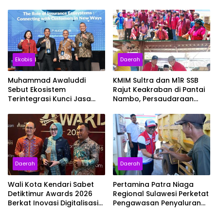
Cemas Biaya Berobat
Target 100 Persen
Ekobis
Daerah
Muhammad Awaluddi
KMIM Sultra dan M1R SSB
Sebut Ekosistem
Rajut Keakraban di Pantai
Terintegrasi Kunci Jasa
Nambo, Persaudaraan
Raharja Hadirkan
Masyarakat Maluku Makin
Pelayanan Maksimal
Solid
Kepada masyarakat
Daerah
Daerah
Wali Kota Kendari Sabet
Pertamina Patra Niaga
Detiktimur Awards 2026
Regional Sulawesi Perketat
Berkat Inovasi Digitalisasi
Pengawasan Penyaluran
Penerimaan Daerah
BBM di SPBU Kabupaten