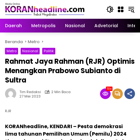
Langsung
ke
konten
Daerah
Metropolis
Nasional
Advetorial
Inter
Beranda
Metro
Metro
Nasional
Politik
Rahmat Jaya Rahman (RJR) Optimis
Menangkan Prabowo Subianto di
Sultra
514
Tim Redaksi
2 Min Baca
27 Mei 2023
RJR
KORANheadline, KENDARI – Pesta demokrasi
lima tahunan Pemilihan Umum (Pemilu) 2024