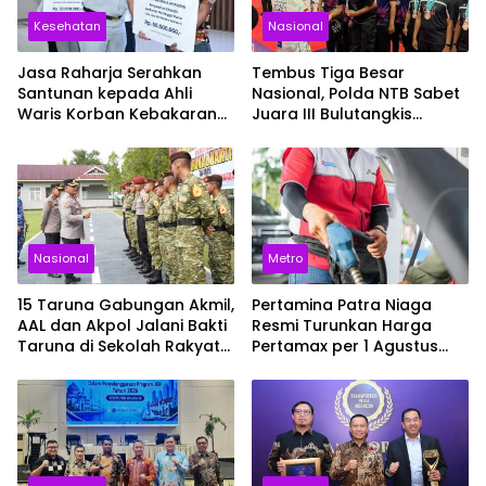
Kesehatan
Nasional
Jasa Raharja Serahkan
Tembus Tiga Besar
Santunan kepada Ahli
Nasional, Polda NTB Sabet
Waris Korban Kebakaran
Juara III Bulutangkis
KM Mutiara Sentosa II
Kapolri Cup 2026
Nasional
Metro
15 Taruna Gabungan Akmil,
Pertamina Patra Niaga
AAL dan Akpol Jalani Bakti
Resmi Turunkan Harga
Taruna di Sekolah Rakyat
Pertamax per 1 Agustus
Sultra
2026, Cek Harganya
Sekarang