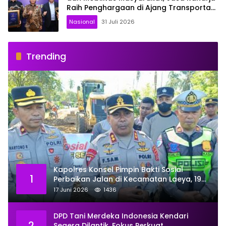
Raih Penghargaan di Ajang Transportasi
Indonesia Awards 2026
Nasional
31 Juli 2026
Trending
Kapolres Konsel Pimpin Bakti Sosial
1
Perbaikan Jalan di Kecamatan Laeya, 19
Titik Rusak Siap Ditambal
17 Juni 2026
1436
DPD Tani Merdeka Indonesia Kendari
2
Segera Dilantik, Fokus Perkuat