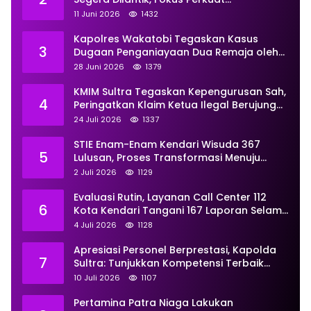
Pemberdayaan
11 Juni 2026
1432
Kapolres Wakatobi Tegaskan Kasus
3
Dugaan Penganiayaan Dua Remaja oleh
Dua Anggota Ditangani Secara
28 Juni 2026
1379
Profesional
KMIM Sultra Tegaskan Kepengurusan Sah,
4
Peringatkan Klaim Ketua Ilegal Berujung
Proses Hukum
24 Juli 2026
1337
STIE Enam-Enam Kendari Wisuda 367
5
Lulusan, Proses Transformasi Menuju
Universitas Resmi Diterima
2 Juli 2026
1129
Kemendiktisaintek
Evaluasi Rutin, Layanan Call Center 112
6
Kota Kendari Tangani 167 Laporan Selama
Juni
4 Juli 2026
1128
Apresiasi Personel Berprestasi, Kapolda
7
Sultra: Tunjukkan Kompetensi Terbaik
untuk Masyarakat
10 Juli 2026
1107
Pertamina Patra Niaga Lakukan