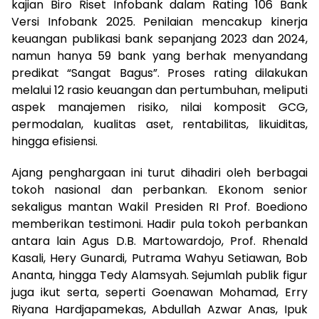
kajian Biro Riset Infobank dalam Rating 106 Bank
Versi Infobank 2025. Penilaian mencakup kinerja
keuangan publikasi bank sepanjang 2023 dan 2024,
namun hanya 59 bank yang berhak menyandang
predikat “Sangat Bagus”. Proses rating dilakukan
melalui 12 rasio keuangan dan pertumbuhan, meliputi
aspek manajemen risiko, nilai komposit GCG,
permodalan, kualitas aset, rentabilitas, likuiditas,
hingga efisiensi.
Ajang penghargaan ini turut dihadiri oleh berbagai
tokoh nasional dan perbankan. Ekonom senior
sekaligus mantan Wakil Presiden RI Prof. Boediono
memberikan testimoni. Hadir pula tokoh perbankan
antara lain Agus D.B. Martowardojo, Prof. Rhenald
Kasali, Hery Gunardi, Putrama Wahyu Setiawan, Bob
Ananta, hingga Tedy Alamsyah. Sejumlah publik figur
juga ikut serta, seperti Goenawan Mohamad, Erry
Riyana Hardjapamekas, Abdullah Azwar Anas, Ipuk