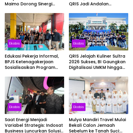
Maimo Dorong Sinergi
QRIS Jadi Andalan
Ekonomi serta Sportivitas
Penguatan UMKM
Industri Keuangan
Ekobis
Ekobis
Edukasi Pekerja Informal,
QRIS Jelajah Kuliner Sultra
BPJS Ketenagakerjaan
2026 Sukses, BI Gaungkan
Sosialisasikan Program
Digitalisasi UMKM hingga
Jamsos bagi Pedagang
Pariwisata
Pasar Baruga Kendari
Ekobis
Ekobis
Saat Energi Menjadi
Mulya Mandiri Travel Mulai
Variabel Strategis: Indosat
Bekali Calon Jemaah
Business Luncurkan Solusi
Sebelum ke Tanah Suci: