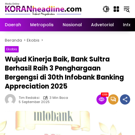
Langsung
ke
konten
Daerah
Metropolis
Nasional
Advetorial
Inter
Beranda
Ekobis
Ekobis
Wujud Kinerja Baik, Bank Sultra
Berhasil Raih 3 Penghargaan
Bergengsi di 30th Infobank Banking
Appreciation 2025
6188
Tim Redaksi
3 Min Baca
5 September 2025