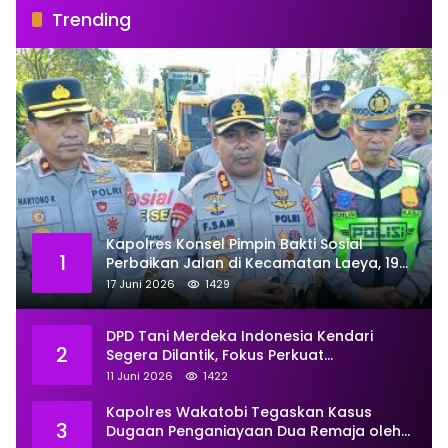
Trending
Kapolres Konsel Pimpin Bakti Sosial
1
Perbaikan Jalan di Kecamatan Laeya, 19
Titik Rusak Siap Ditambal
17 Juni 2026
1429
DPD Tani Merdeka Indonesia Kendari
2
Segera Dilantik, Fokus Perkuat
Pemberdayaan
11 Juni 2026
1422
Kapolres Wakatobi Tegaskan Kasus
3
Dugaan Penganiayaan Dua Remaja oleh