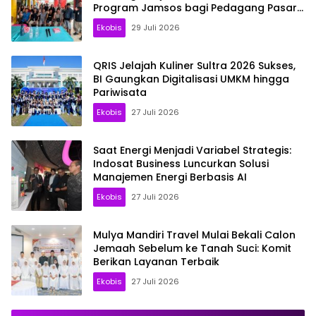
Program Jamsos bagi Pedagang Pasar
Baruga Kendari
Ekobis
29 Juli 2026
QRIS Jelajah Kuliner Sultra 2026 Sukses,
BI Gaungkan Digitalisasi UMKM hingga
Pariwisata
Ekobis
27 Juli 2026
Saat Energi Menjadi Variabel Strategis:
Indosat Business Luncurkan Solusi
Manajemen Energi Berbasis AI
Ekobis
27 Juli 2026
Mulya Mandiri Travel Mulai Bekali Calon
Jemaah Sebelum ke Tanah Suci: Komit
Berikan Layanan Terbaik
Ekobis
27 Juli 2026