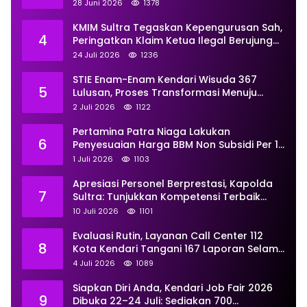
Dua Anggota Ditangani Secara
28 Juni 2026
1378
Profesional
KMIM Sultra Tegaskan Kepengurusan Sah,
4
Peringatkan Klaim Ketua Ilegal Berujung
Proses Hukum
24 Juli 2026
1236
STIE Enam-Enam Kendari Wisuda 367
5
Lulusan, Proses Transformasi Menuju
Universitas Resmi Diterima
2 Juli 2026
1122
Kemendiktisaintek
Pertamina Patra Niaga Lakukan
6
Penyesuaian Harga BBM Non Subsidi Per 1
Juli 2026, Berikut Rinciannya
1 Juli 2026
1103
Apresiasi Personel Berprestasi, Kapolda
7
Sultra: Tunjukkan Kompetensi Terbaik
untuk Masyarakat
10 Juli 2026
1101
Evaluasi Rutin, Layanan Call Center 112
8
Kota Kendari Tangani 167 Laporan Selama
Juni
4 Juli 2026
1089
Siapkan Diri Anda, Kendari Job Fair 2026
9
Dibuka 22–24 Juli: Sediakan 700