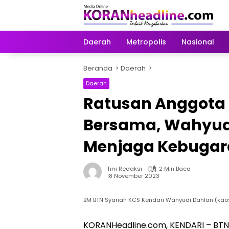
Langsung
ke
konten
Daerah
Metropolis
Nasional
Beranda
Daerah
Daerah
Ratusan Anggota 
Bersama, Wahyudi
Menjaga Kebugar
Tim Redaksi
2 Min Baca
18 November 2023
BM BTN Syariah KCS Kendari Wahyudi Dahlan (ka
KORANHeadline.com, KENDARI – BTN S