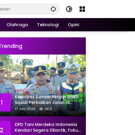
Olahraga
Teknologi
Opini
Trending
Kapolres Konsel Pimpin Bakti
1
Sosial Perbaikan Jalan di
Kecamatan Laeya, 19 Titik
17 Juni 2026
1429
Rusak Siap Ditambal
DPD Tani Merdeka Indonesia
2
Kendari Segera Dilantik, Fokus