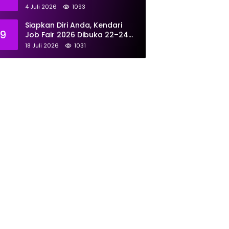
Tangani 167 Laporan Selama
4 Juli 2026
1093
Juni
Siapkan Diri Anda, Kendari
9
Job Fair 2026 Dibuka 22–24
Juli: Sediakan 700 Lowongan
18 Juli 2026
1031
dari 30 Perusahaan