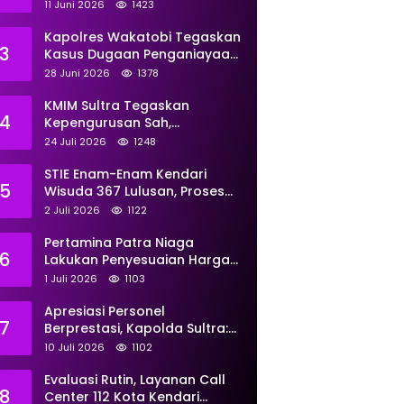
Perkuat Pemberdayaan
11 Juni 2026
1423
Kapolres Wakatobi Tegaskan
3
Kasus Dugaan Penganiayaan
Dua Remaja oleh Dua
28 Juni 2026
1378
Anggota Ditangani Secara
Profesional
KMIM Sultra Tegaskan
4
Kepengurusan Sah,
Peringatkan Klaim Ketua
24 Juli 2026
1248
Ilegal Berujung Proses Hukum
STIE Enam-Enam Kendari
5
Wisuda 367 Lulusan, Proses
Transformasi Menuju
2 Juli 2026
1122
Universitas Resmi Diterima
Kemendiktisaintek
Pertamina Patra Niaga
6
Lakukan Penyesuaian Harga
BBM Non Subsidi Per 1 Juli
1 Juli 2026
1103
2026, Berikut Rinciannya
Apresiasi Personel
7
Berprestasi, Kapolda Sultra:
Tunjukkan Kompetensi
10 Juli 2026
1102
Terbaik untuk Masyarakat
Evaluasi Rutin, Layanan Call
8
Center 112 Kota Kendari