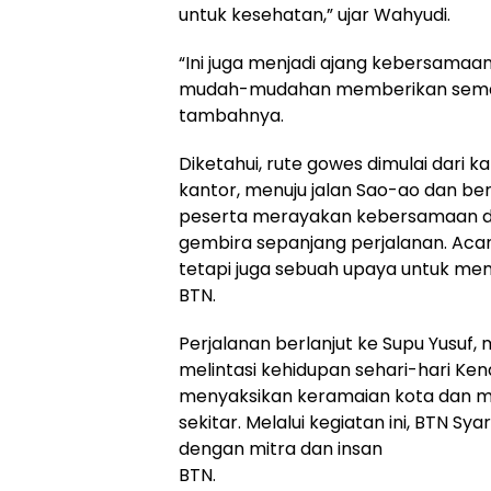
untuk kesehatan,” ujar Wahyudi.
“Ini juga menjadi ajang kebersamaa
mudah-mudahan memberikan semang
tambahnya.
Diketahui, rute gowes dimulai dari ka
kantor, menuju jalan Sao-ao dan ber
peserta merayakan kebersamaan d
gembira sepanjang perjalanan. Acara
tetapi juga sebuah upaya untuk m
BTN.
Perjalanan berlanjut ke Supu Yusu
melintasi kehidupan sehari-hari Ken
menyaksikan keramaian kota dan m
sekitar. Melalui kegiatan ini, BTN S
dengan mitra dan insan
BTN.