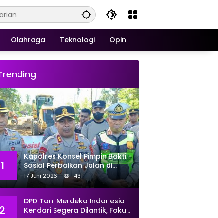
Olahraga
Teknologi
Opini
Trending
Kapolres Konsel Pimpin Bakti
1
Sosial Perbaikan Jalan di
Kecamatan Laeya, 19 Titik
17 Juni 2026
1431
Rusak Siap Ditambal
DPD Tani Merdeka Indonesia
2
Kendari Segera Dilantik, Fokus