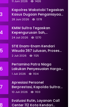
Perkuat Pemberdayaan
11 Juni 2026
1426
Kapolres Wakatobi Tegaskan
3
Kasus Dugaan Penganiayaan
Dua Remaja oleh Dua
28 Juni 2026
1378
Anggota Ditangani Secara
Profesional
KMIM Sultra Tegaskan
4
Kepengurusan Sah,
Peringatkan Klaim Ketua
24 Juli 2026
1270
Ilegal Berujung Proses Hukum
STIE Enam-Enam Kendari
5
Wisuda 367 Lulusan, Proses
Transformasi Menuju
2 Juli 2026
1125
Universitas Resmi Diterima
Kemendiktisaintek
Pertamina Patra Niaga
6
Lakukan Penyesuaian Harga
BBM Non Subsidi Per 1 Juli
1 Juli 2026
1104
2026, Berikut Rinciannya
Apresiasi Personel
7
Berprestasi, Kapolda Sultra:
Tunjukkan Kompetensi
10 Juli 2026
1103
Terbaik untuk Masyarakat
Evaluasi Rutin, Layanan Call
8
Center 112 Kota Kendari