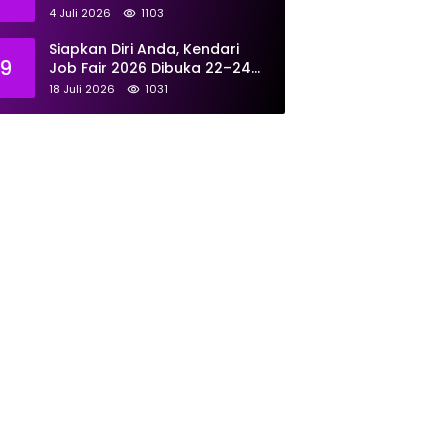
Tangani 167 Laporan Selama
4 Juli 2026
1103
Juni
Siapkan Diri Anda, Kendari
9
Job Fair 2026 Dibuka 22–24
Juli: Sediakan 700 Lowongan
18 Juli 2026
1031
dari 30 Perusahaan