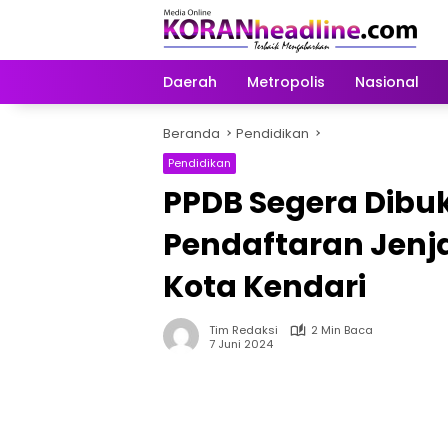
Langsung
ke
konten
Daerah
Metropolis
Nasional
Beranda
Pendidikan
Pendidikan
PPDB Segera Dibuk
Pendaftaran Jenja
Kota Kendari
Tim Redaksi
2 Min Baca
7 Juni 2024