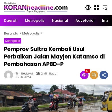
Langsung
ke
konten
Daerah
Metropolis
Nasional
Advetorial
Inter
Beranda
Metropolis
Metropolis
Pemprov Sultra Kembali Usul
Perbaikan Jalan Mayjen Katamso di
Pembahasan APBD-P
401
Tim Redaksi
2 Min Baca
9 Juli 2024