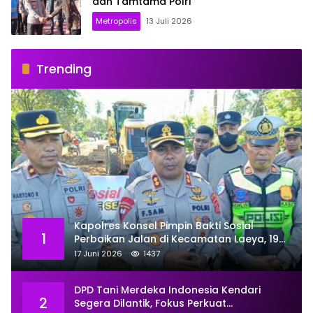
dan Tamtama Polri
Metropolis
13 Juli 2026
Trending
Kapolres Konsel Pimpin Bakti Sosial
1
Perbaikan Jalan di Kecamatan Laeya, 19
Titik Rusak Siap Ditambal
17 Juni 2026
1437
DPD Tani Merdeka Indonesia Kendari
2
Segera Dilantik, Fokus Perkuat