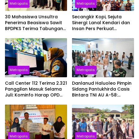
Metropolis
Metropolis
30 Mahasiswa Unsultra
Secangkir Kopi, Sejuta
Penerima Beasiswa Sawit
Sinergi: Lanal Kendari dan
BPDPKS Terima Tabungan
Insan Pers Perkuat
dan Asuransi, Siap Cetak
Kolaborasi Informasi Publik
SDM Unggul
Metropolis
Metropolis
Call Center 112 Terima 2.321
Danlanud Haluoleo Pimpin
Panggilan Masuk Selama
Sidang Pantukhirda Casis
Juli: Kominfo Harap OPD
Bintara TNI AU A-58:
Teknis Lebih Responsif
Tegaskan Penilaian
Dilaksanakan Secara
Profesional dan
Transparan
Metropolis
Metropolis