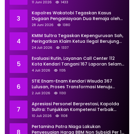
Pemberdayaan
11 Juni 2026
1433
Kapolres Wakatobi Tegaskan Kasus
3
Dugaan Penganiayaan Dua Remaja oleh
Dua Anggota Ditangani Secara
28 Juni 2026
1380
Profesional
KMIM Sultra Tegaskan Kepengurusan Sah,
4
Peringatkan Klaim Ketua Ilegal Berujung
Proses Hukum
24 Juli 2026
1337
Evaluasi Rutin, Layanan Call Center 112
5
Kota Kendari Tangani 167 Laporan Selama
Juni
4 Juli 2026
1135
STIE Enam-Enam Kendari Wisuda 367
6
Lulusan, Proses Transformasi Menuju
Universitas Resmi Diterima
2 Juli 2026
1130
Kemendiktisaintek
Apresiasi Personel Berprestasi, Kapolda
7
Sultra: Tunjukkan Kompetensi Terbaik
untuk Masyarakat
10 Juli 2026
1108
Pertamina Patra Niaga Lakukan
8
Penyesuaian Harga BBM Non Subsidi Per 1