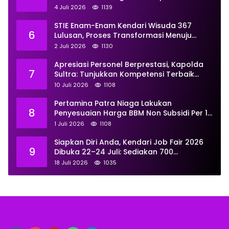
Juni
4 Juli 2026
1139
STIE Enam-Enam Kendari Wisuda 367
6
Lulusan, Proses Transformasi Menuju
Universitas Resmi Diterima
2 Juli 2026
1130
Kemendiktisaintek
Apresiasi Personel Berprestasi, Kapolda
7
Sultra: Tunjukkan Kompetensi Terbaik
untuk Masyarakat
10 Juli 2026
1108
Pertamina Patra Niaga Lakukan
8
Penyesuaian Harga BBM Non Subsidi Per 1
Juli 2026, Berikut Rinciannya
1 Juli 2026
1108
Siapkan Diri Anda, Kendari Job Fair 2026
9
Dibuka 22–24 Juli: Sediakan 700
Lowongan dari 30 Perusahaan
18 Juli 2026
1035