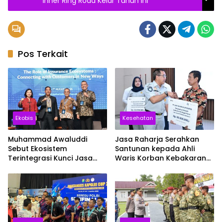
Inner Ring Road Kelar Tahun Ini
Pos Terkait
Ekobis
Kesehatan
Muhammad Awaluddi
Jasa Raharja Serahkan
Sebut Ekosistem
Santunan kepada Ahli
Terintegrasi Kunci Jasa
Waris Korban Kebakaran
Raharja Hadirkan
KM Mutiara Sentosa II
Pelayanan Maksimal
Kepada masyarakat