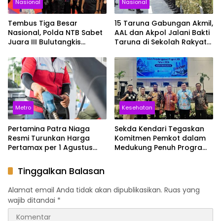
Nasional
Nasional
Tembus Tiga Besar
15 Taruna Gabungan Akmil,
Nasional, Polda NTB Sabet
AAL dan Akpol Jalani Bakti
Juara III Bulutangkis
Taruna di Sekolah Rakyat
Kapolri Cup 2026
Sultra
Metro
Kesehatan
Pertamina Patra Niaga
Sekda Kendari Tegaskan
Resmi Turunkan Harga
Komitmen Pemkot dalam
Pertamax per 1 Agustus
Medukung Penuh Program
2026, Cek Harganya
JKN
Sekarang
Tinggalkan Balasan
Alamat email Anda tidak akan dipublikasikan.
Ruas yang
wajib ditandai
*