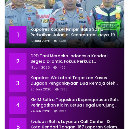
Kapolres Konsel Pimpin Bakti Sosial
1
Perbaikan Jalan di Kecamatan Laeya, 19
Titik Rusak Siap Ditambal
17 Juni 2026
1438
DPD Tani Merdeka Indonesia Kendari
2
Segera Dilantik, Fokus Perkuat
Pemberdayaan
11 Juni 2026
1433
Kapolres Wakatobi Tegaskan Kasus
3
Dugaan Penganiayaan Dua Remaja oleh
Dua Anggota Ditangani Secara
28 Juni 2026
1380
Profesional
KMIM Sultra Tegaskan Kepengurusan Sah,
4
Peringatkan Klaim Ketua Ilegal Berujung
Proses Hukum
24 Juli 2026
1337
Evaluasi Rutin, Layanan Call Center 112
5
Kota Kendari Tangani 167 Laporan Selama