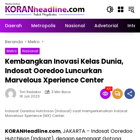
Langsung
ke
konten
Daerah
Metropolis
Nasional
Advetorial
Inter
Beranda
Metro
Metro
Nasional
Kembangkan Inovasi Kelas Dunia,
Indosat Ooredoo Luncurkan
Marvelous Xperience Center
420
Tim Redaksi
3 Min Baca
18 Juli 2023
Indosat Ooredoo Hutchison (Indosat) saat memperkenalkan Indosat
Marvelous Xperience (MX) Center.
KORANHeadline.com
, JAKARTA – Indosat Ooredoo
Hutchison (Indosat), dengan semangat Gotong