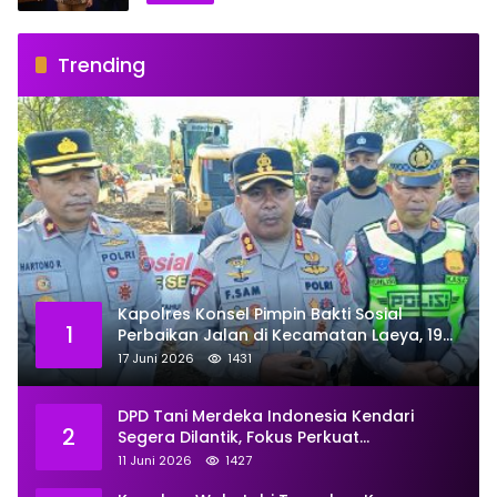
Trending
Kapolres Konsel Pimpin Bakti Sosial
1
Perbaikan Jalan di Kecamatan Laeya, 19
Titik Rusak Siap Ditambal
17 Juni 2026
1431
DPD Tani Merdeka Indonesia Kendari
2
Segera Dilantik, Fokus Perkuat
Pemberdayaan
11 Juni 2026
1427