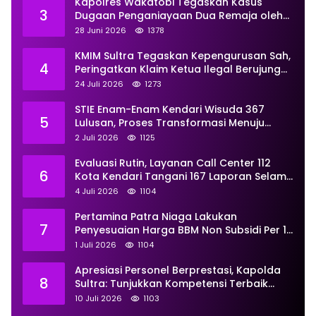
Kapolres Wakatobi Tegaskan Kasus
3
Dugaan Penganiayaan Dua Remaja oleh
Dua Anggota Ditangani Secara
28 Juni 2026
1378
Profesional
KMIM Sultra Tegaskan Kepengurusan Sah,
4
Peringatkan Klaim Ketua Ilegal Berujung
Proses Hukum
24 Juli 2026
1273
STIE Enam-Enam Kendari Wisuda 367
5
Lulusan, Proses Transformasi Menuju
Universitas Resmi Diterima
2 Juli 2026
1125
Kemendiktisaintek
Evaluasi Rutin, Layanan Call Center 112
6
Kota Kendari Tangani 167 Laporan Selama
Juni
4 Juli 2026
1104
Pertamina Patra Niaga Lakukan
7
Penyesuaian Harga BBM Non Subsidi Per 1
Juli 2026, Berikut Rinciannya
1 Juli 2026
1104
Apresiasi Personel Berprestasi, Kapolda
8
Sultra: Tunjukkan Kompetensi Terbaik
untuk Masyarakat
10 Juli 2026
1103