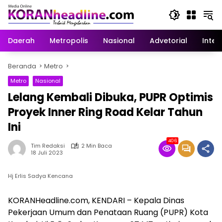
Langsung
ke
konten
Daerah
Metropolis
Nasional
Advetorial
Inter
Beranda
Metro
Metro
Nasional
Lelang Kembali Dibuka, PUPR Optimis
Proyek Inner Ring Road Kelar Tahun
Ini
406
Tim Redaksi
2 Min Baca
18 Juli 2023
Hj Erlis Sadya Kencana
KORANHeadline.com, KENDARI – Kepala Dinas
Pekerjaan Umum dan Penataan Ruang (PUPR) Kota