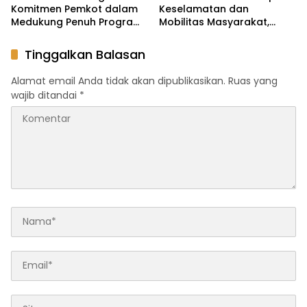
Komitmen Pemkot dalam
Keselamatan dan
Medukung Penuh Program
Mobilitas Masyarakat,
JKN
Jasa Raharja Raih
Penghargaan di Ajang
Tinggalkan Balasan
Transportasi Indonesia
Awards 2026
Alamat email Anda tidak akan dipublikasikan.
Ruas yang
wajib ditandai
*