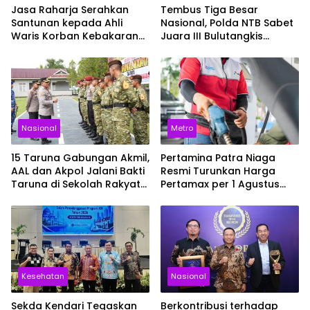
Jasa Raharja Serahkan
Tembus Tiga Besar
Santunan kepada Ahli
Nasional, Polda NTB Sabet
Waris Korban Kebakaran
Juara III Bulutangkis
KM Mutiara Sentosa II
Kapolri Cup 2026
Nasional
Metro
15 Taruna Gabungan Akmil,
Pertamina Patra Niaga
AAL dan Akpol Jalani Bakti
Resmi Turunkan Harga
Taruna di Sekolah Rakyat
Pertamax per 1 Agustus
Sultra
2026, Cek Harganya
Sekarang
Kesehatan
Nasional
Sekda Kendari Tegaskan
Berkontribusi terhadap