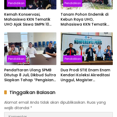
Pendidikan
Pendidikan
Kemah Konservasi,
Tanam Pohon Endemik di
Mahasiswa KKN Tematik
Kebun Raya UHO,
UHO Ajak Siswa SMPN 10
Mahasiswa KKN Tematik
Kendari Jelajahi
dan Siswa SMPN 10 Kendari
Keanekaragaman Satwa
Gaungkan Semangat
Liar di Kebun Raya
Konservasi
Pendidikan
Pendidikan
Pendaftaran Ulang SPMB
Dua Prodi STIE Enam Enam
Ditutup 8 Juli, Dikbud Sultra
Kendari Koleksi Akreditasi
Siapkan Tahap “Pengisian
Unggul, Magister
Kursi Kosong” untuk SMA
Manajemen Jadi yang
yang Kurang Siswa
Pertama di Sultra
Tinggalkan Balasan
Alamat email Anda tidak akan dipublikasikan.
Ruas yang
wajib ditandai
*