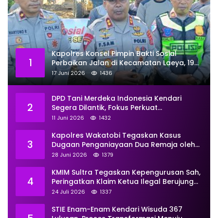
Kapolres Konsel Pimpin Bakti Sosial
1
Perbaikan Jalan di Kecamatan Laeya, 19
Titik Rusak Siap Ditambal
17 Juni 2026
1436
DPD Tani Merdeka Indonesia Kendari
2
Segera Dilantik, Fokus Perkuat
Pemberdayaan
11 Juni 2026
1432
Kapolres Wakatobi Tegaskan Kasus
3
Dugaan Penganiayaan Dua Remaja oleh
Dua Anggota Ditangani Secara
28 Juni 2026
1379
Profesional
KMIM Sultra Tegaskan Kepengurusan Sah,
4
Peringatkan Klaim Ketua Ilegal Berujung
Proses Hukum
24 Juli 2026
1337
STIE Enam-Enam Kendari Wisuda 367