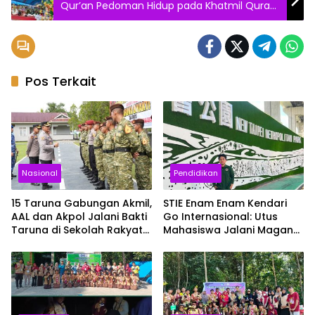
Qur’an Pedoman Hidup pada Khatmil Quran
Mawasangka
Pos Terkait
Nasional
Pendidikan
15 Taruna Gabungan Akmil,
STIE Enam Enam Kendari
AAL dan Akpol Jalani Bakti
Go Internasional: Utus
Taruna di Sekolah Rakyat
Mahasiswa Jalani Magang
Sultra
Enam Bulan di Taiwan