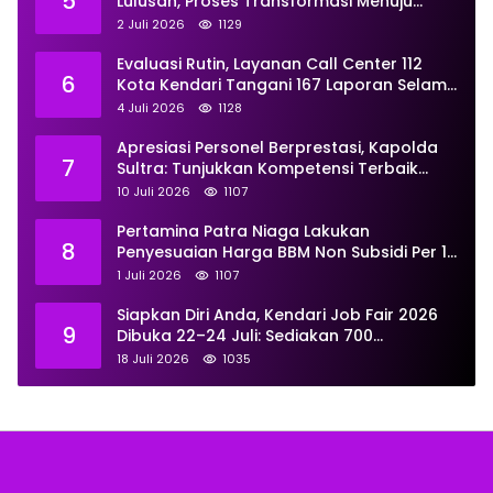
5
Lulusan, Proses Transformasi Menuju
Universitas Resmi Diterima
2 Juli 2026
1129
Kemendiktisaintek
Evaluasi Rutin, Layanan Call Center 112
6
Kota Kendari Tangani 167 Laporan Selama
Juni
4 Juli 2026
1128
Apresiasi Personel Berprestasi, Kapolda
7
Sultra: Tunjukkan Kompetensi Terbaik
untuk Masyarakat
10 Juli 2026
1107
Pertamina Patra Niaga Lakukan
8
Penyesuaian Harga BBM Non Subsidi Per 1
Juli 2026, Berikut Rinciannya
1 Juli 2026
1107
Siapkan Diri Anda, Kendari Job Fair 2026
9
Dibuka 22–24 Juli: Sediakan 700
Lowongan dari 30 Perusahaan
18 Juli 2026
1035