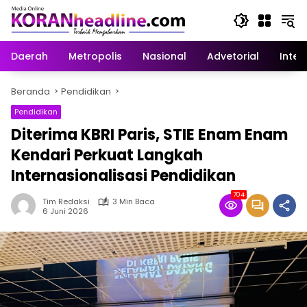
Langsung
ke
konten
Daerah
Metropolis
Nasional
Advetorial
Inter
Beranda
Pendidikan
Pendidikan
Diterima KBRI Paris, STIE Enam Enam
Kendari Perkuat Langkah
Internasionalisasi Pendidikan
704
Tim Redaksi
3 Min Baca
6 Juni 2026