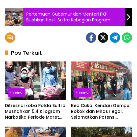
Pertemuan Gubernur dan Menteri PKP
Buahkan Hasil: Sultra Kebagian Program
Bedah Rumah 10.000 Unit Tahun Ini
Pos Terkait
Kriminal
Kriminal
Ditresnarkoba Polda Sultra
Bea Cukai Kendari Gempur
Musnahkan 5,4 Kilogram
Rokok dan Miras Ilegal,
Narkotika Periode Maret
Selamatkan Potensi
hingga Juli 2026
Kerugian Negara Rp3,12
Miliar