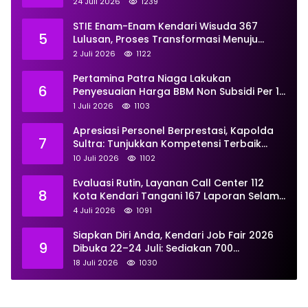
Proses Hukum
24 Juli 2026
1239
STIE Enam-Enam Kendari Wisuda 367
5
Lulusan, Proses Transformasi Menuju
Universitas Resmi Diterima
2 Juli 2026
1122
Kemendiktisaintek
Pertamina Patra Niaga Lakukan
6
Penyesuaian Harga BBM Non Subsidi Per 1
Juli 2026, Berikut Rinciannya
1 Juli 2026
1103
Apresiasi Personel Berprestasi, Kapolda
7
Sultra: Tunjukkan Kompetensi Terbaik
untuk Masyarakat
10 Juli 2026
1102
Evaluasi Rutin, Layanan Call Center 112
8
Kota Kendari Tangani 167 Laporan Selama
Juni
4 Juli 2026
1091
Siapkan Diri Anda, Kendari Job Fair 2026
9
Dibuka 22–24 Juli: Sediakan 700
Lowongan dari 30 Perusahaan
18 Juli 2026
1030