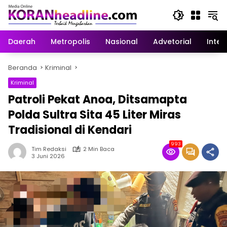
Langsung
ke
konten
Daerah
Metropolis
Nasional
Advetorial
Inter
Beranda
Kriminal
Kriminal
Patroli Pekat Anoa, Ditsamapta
Polda Sultra Sita 45 Liter Miras
Tradisional di Kendari
993
Tim Redaksi
2 Min Baca
3 Juni 2026