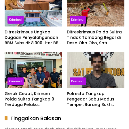
Kriminal
Kriminal
Ditreskrimsus Ungkap
Ditreskrimsus Polda Sultra
Dugaan Penyalahgunaan
Tindak Tambang Ilegal di
BBM Subsidi: 8.000 Liter BBM
Desa Oko Oko, Satu
Campuran dan Tiga
Tersangka Ditahan
Tersangka Berhasil
Diamankan
Kriminal
Kriminal
Gerak Cepat, Krimum
Polresta Tangkap
Polda Sultra Tangkap 9
Pengedar Sabu Modus
Terduga Pelaku
Tempel, Barang Bukti
Penyerangan Warga di
Tersebar di Tiga
Kawasan MTQ
Kecamatan
Tinggalkan Balasan