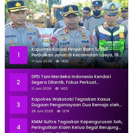
Kapolres Konsel Pimpin Bakti Sosial
1
Perbaikan Jalan di Kecamatan Laeya, 19
Titik Rusak Siap Ditambal
17 Juni 2026
1429
DPD Tani Merdeka Indonesia Kendari
2
Segera Dilantik, Fokus Perkuat
Pemberdayaan
11 Juni 2026
1423
Kapolres Wakatobi Tegaskan Kasus
3
Dugaan Penganiayaan Dua Remaja oleh
Dua Anggota Ditangani Secara
28 Juni 2026
1378
Profesional
KMIM Sultra Tegaskan Kepengurusan Sah,
4
Peringatkan Klaim Ketua Ilegal Berujung