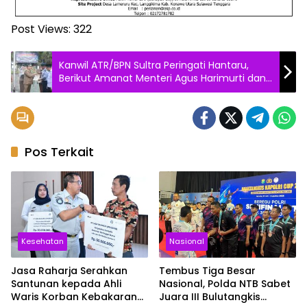
Post Views:
322
Kanwil ATR/BPN Sultra Peringati Hantaru,
Berikut Amanat Menteri Agus Harimurti dan
Capaian Program Kerja
Pos Terkait
Kesehatan
Nasional
Jasa Raharja Serahkan
Tembus Tiga Besar
Santunan kepada Ahli
Nasional, Polda NTB Sabet
Waris Korban Kebakaran
Juara III Bulutangkis