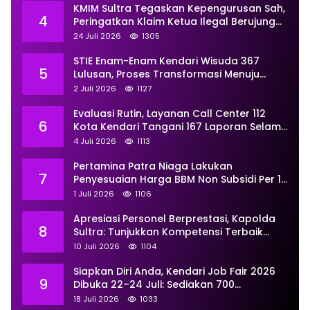
KMIM Sultra Tegaskan Kepengurusan Sah,
4
Peringatkan Klaim Ketua Ilegal Berujung
Proses Hukum
24 Juli 2026
1305
STIE Enam-Enam Kendari Wisuda 367
5
Lulusan, Proses Transformasi Menuju
Universitas Resmi Diterima
2 Juli 2026
1127
Kemendiktisaintek
Evaluasi Rutin, Layanan Call Center 112
6
Kota Kendari Tangani 167 Laporan Selama
Juni
4 Juli 2026
1113
Pertamina Patra Niaga Lakukan
7
Penyesuaian Harga BBM Non Subsidi Per 1
Juli 2026, Berikut Rinciannya
1 Juli 2026
1106
Apresiasi Personel Berprestasi, Kapolda
8
Sultra: Tunjukkan Kompetensi Terbaik
untuk Masyarakat
10 Juli 2026
1104
Siapkan Diri Anda, Kendari Job Fair 2026
9
Dibuka 22–24 Juli: Sediakan 700
Lowongan dari 30 Perusahaan
18 Juli 2026
1033