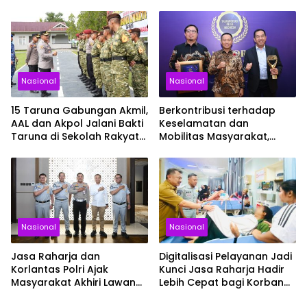
KM Mutiara Sentosa II
Kapolri Cup 2026
Nasional
Nasional
15 Taruna Gabungan Akmil,
Berkontribusi terhadap
AAL dan Akpol Jalani Bakti
Keselamatan dan
Taruna di Sekolah Rakyat
Mobilitas Masyarakat,
Sultra
Jasa Raharja Raih
Penghargaan di Ajang
Transportasi Indonesia
Awards 2026
Nasional
Nasional
Jasa Raharja dan
Digitalisasi Pelayanan Jadi
Korlantas Polri Ajak
Kunci Jasa Raharja Hadir
Masyarakat Akhiri Lawan
Lebih Cepat bagi Korban
Arus, Wujudkan Budaya
Kecelakaan