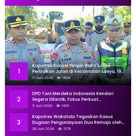
Kapolres Konsel Pimpin Bakti Sosial
1
Perbaikan Jalan di Kecamatan Laeya, 19
Titik Rusak Siap Ditambal
17 Juni 2026
1434
DPD Tani Merdeka Indonesia Kendari
2
Segera Dilantik, Fokus Perkuat
Pemberdayaan
11 Juni 2026
1429
Kapolres Wakatobi Tegaskan Kasus
3
Dugaan Penganiayaan Dua Remaja oleh
Dua Anggota Ditangani Secara
28 Juni 2026
1378
Profesional