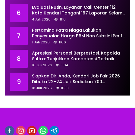
Kemendiktisaintek
Evaluasi Rutin, Layanan Call Center 112
6
Kota Kendari Tangani 167 Laporan Selama
Juni
4 Juli 2026
1116
Pertamina Patra Niaga Lakukan
7
Penyesuaian Harga BBM Non Subsidi Per 1
Juli 2026, Berikut Rinciannya
1 Juli 2026
1106
Apresiasi Personel Berprestasi, Kapolda
8
Sultra: Tunjukkan Kompetensi Terbaik
untuk Masyarakat
10 Juli 2026
1104
Siapkan Diri Anda, Kendari Job Fair 2026
9
Dibuka 22–24 Juli: Sediakan 700
Lowongan dari 30 Perusahaan
18 Juli 2026
1033