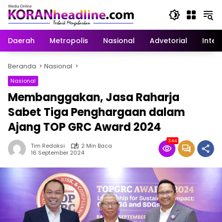
Langsung
ke
konten
Daerah
Metropolis
Nasional
Advetorial
Inter
Beranda
Nasional
Nasional
Membanggakan, Jasa Raharja
Sabet Tiga Penghargaan dalam
Ajang TOP GRC Award 2024
344
Tim Redaksi
2 Min Baca
16 September 2024