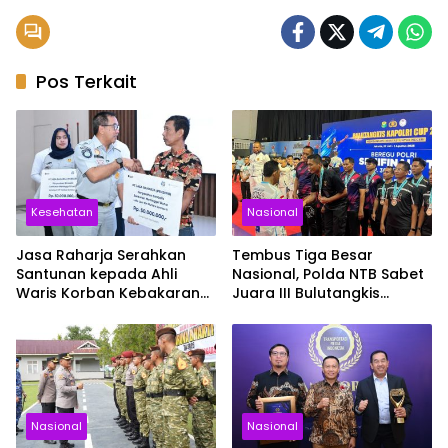
Pos Terkait
Kesehatan
Nasional
Jasa Raharja Serahkan
Tembus Tiga Besar
Santunan kepada Ahli
Nasional, Polda NTB Sabet
Waris Korban Kebakaran
Juara III Bulutangkis
KM Mutiara Sentosa II
Kapolri Cup 2026
Nasional
Nasional