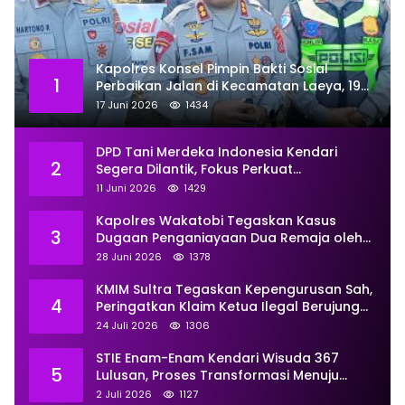
Kapolres Konsel Pimpin Bakti Sosial
1
Perbaikan Jalan di Kecamatan Laeya, 19
Titik Rusak Siap Ditambal
17 Juni 2026
1434
DPD Tani Merdeka Indonesia Kendari
2
Segera Dilantik, Fokus Perkuat
Pemberdayaan
11 Juni 2026
1429
Kapolres Wakatobi Tegaskan Kasus
3
Dugaan Penganiayaan Dua Remaja oleh
Dua Anggota Ditangani Secara
28 Juni 2026
1378
Profesional
KMIM Sultra Tegaskan Kepengurusan Sah,
4
Peringatkan Klaim Ketua Ilegal Berujung
Proses Hukum
24 Juli 2026
1306
STIE Enam-Enam Kendari Wisuda 367
5
Lulusan, Proses Transformasi Menuju
Universitas Resmi Diterima
2 Juli 2026
1127