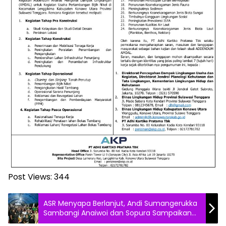
Post Views:
344
ASR Menyapa Berlanjut, Andi Sumangerukka
Sambangi Anaiwoi dan Sopura Sampaikan
Visi untuk Sultra