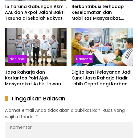
15 Taruna Gabungan Akmil,
Berkontribusi terhadap
AAL dan Akpol Jalani Bakti
Keselamatan dan
Taruna di Sekolah Rakyat
Mobilitas Masyarakat,
Sultra
Jasa Raharja Raih
Penghargaan di Ajang
Transportasi Indonesia
Awards 2026
Nasional
Nasional
Jasa Raharja dan
Digitalisasi Pelayanan Jadi
Korlantas Polri Ajak
Kunci Jasa Raharja Hadir
Masyarakat Akhiri Lawan
Lebih Cepat bagi Korban
Arus, Wujudkan Budaya
Kecelakaan
Keselamatan Berlalu Lintas
Tinggalkan Balasan
Alamat email Anda tidak akan dipublikasikan.
Ruas yang
wajib ditandai
*