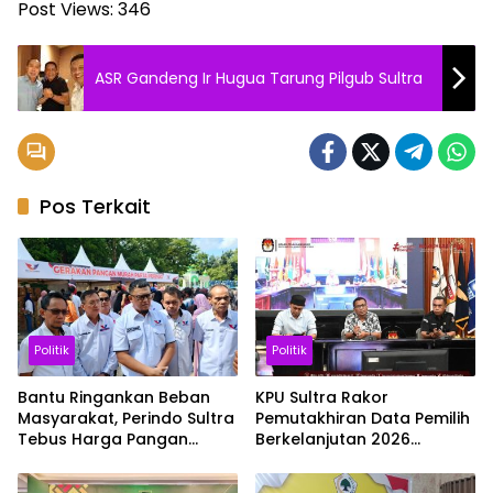
Post Views:
346
ASR Gandeng Ir Hugua Tarung Pilgub Sultra
Pos Terkait
Politik
Politik
Bantu Ringankan Beban
KPU Sultra Rakor
Masyarakat, Perindo Sultra
Pemutakhiran Data Pemilih
Tebus Harga Pangan
Berkelanjutan 2026
Lewat Gerakan Pangan
bersama Penyelenggara
Murah
Kabupaten Kota