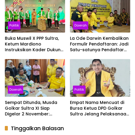
Politik
Daerah
Buka Muswil X PPP Sultra,
La Ode Darwin Kembalikan
Ketum Mardiono
Formulir Pendaftaran: Jadi
Instruksikan Kader Dukung
Satu-satunya Pendaftar
Program Ekonomi Pro-
Calon Ketua Golkar Sultra
Rakyat
Daerah
Politik
Sempat Ditunda, Musda
Empat Nama Mencuat di
Golkar Sultra XI Siap
Bursa Ketua DPD Golkar
Digelar 2 November:
Sultra Jelang Pelaksanaan
Momentum Perkuat
Musda
Soliditas
Tinggalkan Balasan