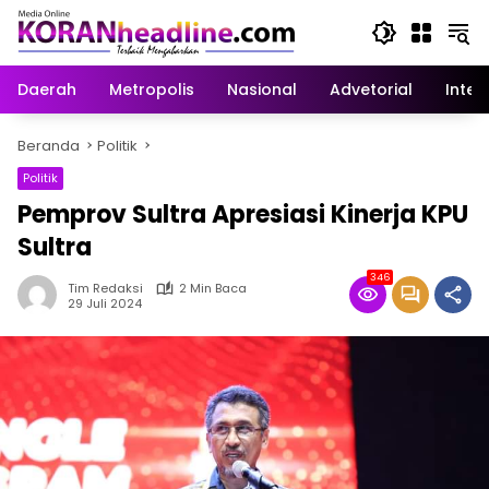
Langsung
ke
konten
Daerah
Metropolis
Nasional
Advetorial
Inter
Beranda
Politik
Politik
Pemprov Sultra Apresiasi Kinerja KPU
Sultra
346
Tim Redaksi
2 Min Baca
29 Juli 2024