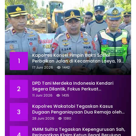
Kapolres Konsel Pimpin Bakti Sosial
1
Perbaikan Jalan di Kecamatan Laeya, 19
Titik Rusak Siap Ditambal
17 Juni 2026
1442
DPD Tani Merdeka Indonesia Kendari
2
Segera Dilantik, Fokus Perkuat
Pemberdayaan
11 Juni 2026
1435
Kapolres Wakatobi Tegaskan Kasus
3
Dugaan Penganiayaan Dua Remaja oleh
Dua Anggota Ditangani Secara
28 Juni 2026
1380
Profesional
KMIM Sultra Tegaskan Kepengurusan Sah,
4
Peringatkan Klaim Ketua Ilegal Berujung