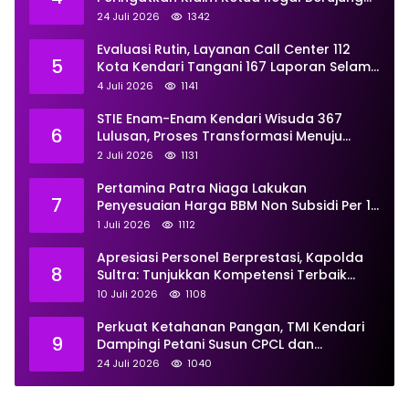
Proses Hukum
24 Juli 2026
1342
Evaluasi Rutin, Layanan Call Center 112
5
Kota Kendari Tangani 167 Laporan Selama
Juni
4 Juli 2026
1141
STIE Enam-Enam Kendari Wisuda 367
6
Lulusan, Proses Transformasi Menuju
Universitas Resmi Diterima
2 Juli 2026
1131
Kemendiktisaintek
Pertamina Patra Niaga Lakukan
7
Penyesuaian Harga BBM Non Subsidi Per 1
Juli 2026, Berikut Rinciannya
1 Juli 2026
1112
Apresiasi Personel Berprestasi, Kapolda
8
Sultra: Tunjukkan Kompetensi Terbaik
untuk Masyarakat
10 Juli 2026
1108
Perkuat Ketahanan Pangan, TMI Kendari
9
Dampingi Petani Susun CPCL dan
Persiapkan Sentra Ayam Petelur
24 Juli 2026
1040