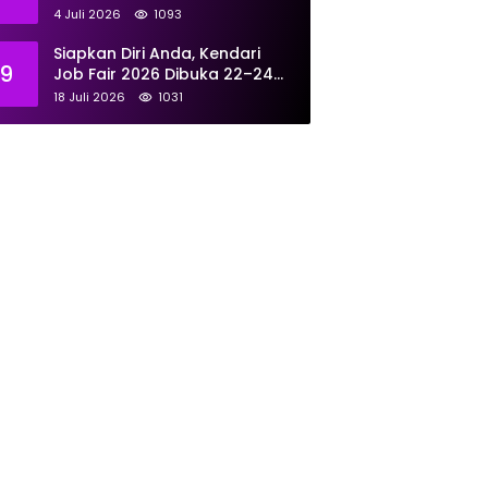
Tangani 167 Laporan Selama
4 Juli 2026
1093
Juni
Siapkan Diri Anda, Kendari
9
Job Fair 2026 Dibuka 22–24
Juli: Sediakan 700 Lowongan
18 Juli 2026
1031
dari 30 Perusahaan