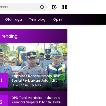
Olahraga
Teknologi
Opini
Trending
Kapolres Konsel Pimpin Bakti
1
Sosial Perbaikan Jalan di
Kecamatan Laeya, 19 Titik
17 Juni 2026
1429
Rusak Siap Ditambal
DPD Tani Merdeka Indonesia
2
Kendari Segera Dilantik, Fokus