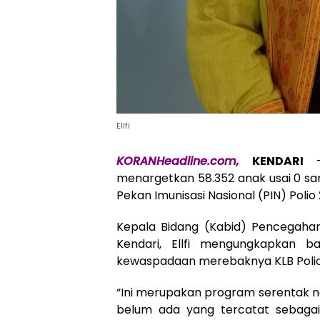
Ellfi
KORANHeadline.com,
KENDARI
– 
menargetkan 58.352 anak usai 0 sa
Pekan Imunisasi Nasional (PIN) Polio
Kepala Bidang (Kabid) Pencegahan
Kendari, Ellfi mengungkapkan b
kewaspadaan merebaknya KLB Polio 
“Ini merupakan program serentak na
belum ada yang tercatat sebagai p