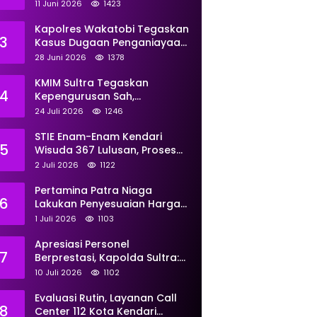
Perkuat Pemberdayaan
11 Juni 2026
1423
Kapolres Wakatobi Tegaskan
3
Kasus Dugaan Penganiayaan
Dua Remaja oleh Dua
28 Juni 2026
1378
Anggota Ditangani Secara
Profesional
KMIM Sultra Tegaskan
4
Kepengurusan Sah,
Peringatkan Klaim Ketua
24 Juli 2026
1246
Ilegal Berujung Proses Hukum
STIE Enam-Enam Kendari
5
Wisuda 367 Lulusan, Proses
Transformasi Menuju
2 Juli 2026
1122
Universitas Resmi Diterima
Kemendiktisaintek
Pertamina Patra Niaga
6
Lakukan Penyesuaian Harga
BBM Non Subsidi Per 1 Juli
1 Juli 2026
1103
2026, Berikut Rinciannya
Apresiasi Personel
7
Berprestasi, Kapolda Sultra:
Tunjukkan Kompetensi
10 Juli 2026
1102
Terbaik untuk Masyarakat
Evaluasi Rutin, Layanan Call
8
Center 112 Kota Kendari