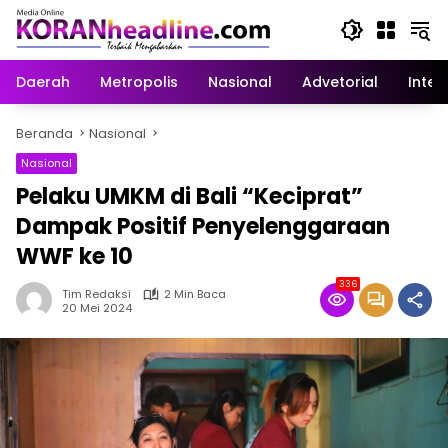
Langsung
ke
konten
Daerah
Metropolis
Nasional
Advetorial
Inter
Beranda
Nasional
Nasional
Pelaku UMKM di Bali “Keciprat”
Dampak Positif Penyelenggaraan
WWF ke 10
336
Tim Redaksi
2 Min Baca
20 Mei 2024