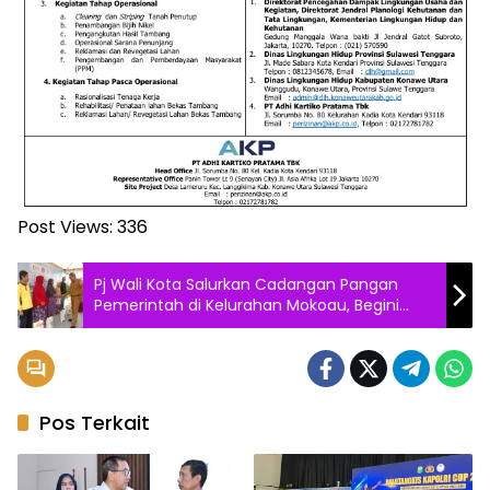
Post Views:
336
Pj Wali Kota Salurkan Cadangan Pangan
Pemerintah di Kelurahan Mokoau, Begini
Pesannya
Pos Terkait