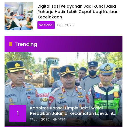
Digitalisasi Pelayanan Jadi Kunci Jasa
Raharja Hadir Lebih Cepat bagi Korban
Kecelakaan
Nasional
1 Juli 2026
Trending
Kapolres Konsel Pimpin Bakti Sosial
1
Perbaikan Jalan di Kecamatan Laeya, 19
Titik Rusak Siap Ditambal
17 Juni 2026
1434