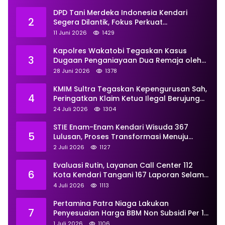
DPD Tani Merdeka Indonesia Kendari
2
Segera Dilantik, Fokus Perkuat
Pemberdayaan
11 Juni 2026
1429
Kapolres Wakatobi Tegaskan Kasus
3
Dugaan Penganiayaan Dua Remaja oleh
Dua Anggota Ditangani Secara
28 Juni 2026
1378
Profesional
KMIM Sultra Tegaskan Kepengurusan Sah,
4
Peringatkan Klaim Ketua Ilegal Berujung
Proses Hukum
24 Juli 2026
1304
STIE Enam-Enam Kendari Wisuda 367
5
Lulusan, Proses Transformasi Menuju
Universitas Resmi Diterima
2 Juli 2026
1127
Kemendiktisaintek
Evaluasi Rutin, Layanan Call Center 112
6
Kota Kendari Tangani 167 Laporan Selama
Juni
4 Juli 2026
1113
Pertamina Patra Niaga Lakukan
7
Penyesuaian Harga BBM Non Subsidi Per 1
Juli 2026, Berikut Rinciannya
1 Juli 2026
1106