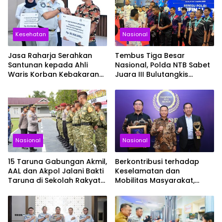
Kesehatan
Nasional
Jasa Raharja Serahkan
Tembus Tiga Besar
Santunan kepada Ahli
Nasional, Polda NTB Sabet
Waris Korban Kebakaran
Juara III Bulutangkis
KM Mutiara Sentosa II
Kapolri Cup 2026
Nasional
Nasional
15 Taruna Gabungan Akmil,
Berkontribusi terhadap
AAL dan Akpol Jalani Bakti
Keselamatan dan
Taruna di Sekolah Rakyat
Mobilitas Masyarakat,
Sultra
Jasa Raharja Raih
Penghargaan di Ajang
Transportasi Indonesia
Awards 2026