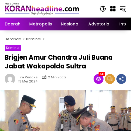
Langsung
ke
konten
Daerah
Metropolis
Nasional
Advetorial
Inter
Beranda
Kriminal
Kriminal
Brigjen Amur Chandra Juli Buana
Jabat Wakapolda Sultra
447
Tim Redaksi
2 Min Baca
13 Mei 2024