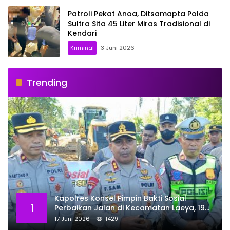
Patroli Pekat Anoa, Ditsamapta Polda
Sultra Sita 45 Liter Miras Tradisional di
Kendari
Kriminal
3 Juni 2026
Trending
Kapolres Konsel Pimpin Bakti Sosial
1
Perbaikan Jalan di Kecamatan Laeya, 19
Titik Rusak Siap Ditambal
17 Juni 2026
1429