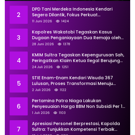
DPD Tani Merdeka Indonesia Kendari
2
Segera Dilantik, Fokus Perkuat
Pemberdayaan
11 Juni 2026
1424
Kapolres Wakatobi Tegaskan Kasus
3
Dugaan Penganiayaan Dua Remaja oleh
Dua Anggota Ditangani Secara
28 Juni 2026
1378
Profesional
KMIM Sultra Tegaskan Kepengurusan Sah,
4
Peringatkan Klaim Ketua Ilegal Berujung
Proses Hukum
24 Juli 2026
1251
STIE Enam-Enam Kendari Wisuda 367
5
Lulusan, Proses Transformasi Menuju
Universitas Resmi Diterima
2 Juli 2026
1122
Kemendiktisaintek
Pertamina Patra Niaga Lakukan
6
Penyesuaian Harga BBM Non Subsidi Per 1
Juli 2026, Berikut Rinciannya
1 Juli 2026
1103
Apresiasi Personel Berprestasi, Kapolda
7
Sultra: Tunjukkan Kompetensi Terbaik
untuk Masyarakat