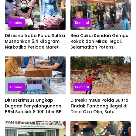
Kriminal
Kriminal
Ditresnarkoba Polda Sultra
Bea Cukai Kendari Gempur
Musnahkan 5,4 Kilogram
Rokok dan Miras Ilegal,
Narkotika Periode Maret
Selamatkan Potensi
hingga Juli 2026
Kerugian Negara Rp3,12
Miliar
Kriminal
Kriminal
Ditreskrimsus Ungkap
Ditreskrimsus Polda Sultra
Dugaan Penyalahgunaan
Tindak Tambang Ilegal di
BBM Subsidi: 8.000 Liter BBM
Desa Oko Oko, Satu
Campuran dan Tiga
Tersangka Ditahan
Tersangka Berhasil
Diamankan