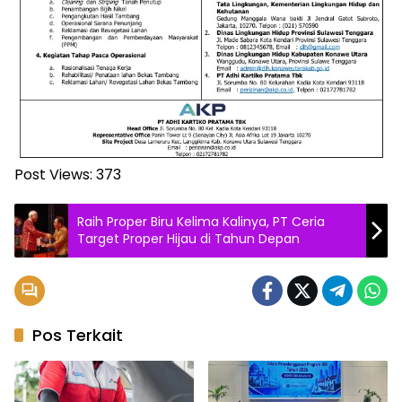
Post Views:
373
Raih Proper Biru Kelima Kalinya, PT Ceria
Target Proper Hijau di Tahun Depan
Pos Terkait