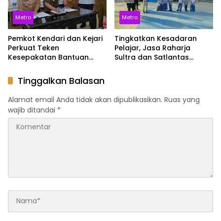
Metro
Metro
Pemkot Kendari dan Kejari
Tingkatkan Kesadaran
Perkuat Teken
Pelajar, Jasa Raharja
Kesepakatan Bantuan
Sultra dan Satlantas
Hukum untuk Dukung Tata
Polresta Sosialisasikan
Kelola Pemerintahan
Keselamatan di SMAN 4
Tinggalkan Balasan
Kendari
Alamat email Anda tidak akan dipublikasikan.
Ruas yang
wajib ditandai
*