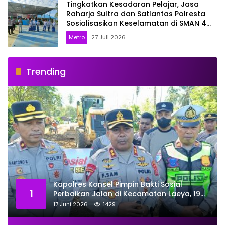
Tingkatkan Kesadaran Pelajar, Jasa
Raharja Sultra dan Satlantas Polresta
Sosialisasikan Keselamatan di SMAN 4
Kendari
Metro
27 Juli 2026
Trending
Kapolres Konsel Pimpin Bakti Sosial
1
Perbaikan Jalan di Kecamatan Laeya, 19
Titik Rusak Siap Ditambal
17 Juni 2026
1429