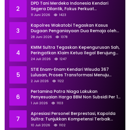
DPD Tani Merdeka Indonesia Kendari
2
Segera Dilantik, Fokus Perkuat
Pemberdayaan
11 Juni 2026
1423
Kapolres Wakatobi Tegaskan Kasus
3
Dugaan Penganiayaan Dua Remaja oleh
Dua Anggota Ditangani Secara
28 Juni 2026
1378
Profesional
KMIM Sultra Tegaskan Kepengurusan Sah,
4
Peringatkan Klaim Ketua Ilegal Berujung
Proses Hukum
24 Juli 2026
1247
STIE Enam-Enam Kendari Wisuda 367
5
Lulusan, Proses Transformasi Menuju
Universitas Resmi Diterima
2 Juli 2026
1122
Kemendiktisaintek
Pertamina Patra Niaga Lakukan
6
Penyesuaian Harga BBM Non Subsidi Per 1
Juli 2026, Berikut Rinciannya
1 Juli 2026
1103
Apresiasi Personel Berprestasi, Kapolda
7
Sultra: Tunjukkan Kompetensi Terbaik
untuk Masyarakat
10 Juli 2026
1102