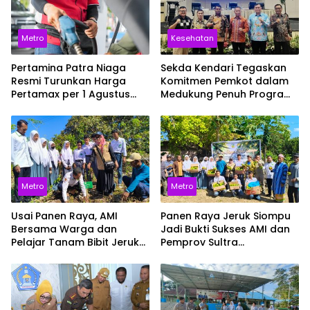
Metro
Kesehatan
Pertamina Patra Niaga
Sekda Kendari Tegaskan
Resmi Turunkan Harga
Komitmen Pemkot dalam
Pertamax per 1 Agustus
Medukung Penuh Program
2026, Cek Harganya
JKN
Sekarang
Metro
Metro
Usai Panen Raya, AMI
Panen Raya Jeruk Siompu
Bersama Warga dan
Jadi Bukti Sukses AMI dan
Pelajar Tanam Bibit Jeruk
Pemprov Sultra
Siompu di Desa
Selamatkan Varietas
Biwinapada
Endemik