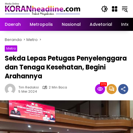
Langsung
ke
konten
Daerah
Metropolis
Nasional
Advetorial
Inter
Beranda
Metro
Metro
Sekda Lepas Petugas Penyelenggara
dan Tenaga Kesehatan, Begini
Arahannya
373
Tim Redaksi
2 Min Baca
5 Mei 2024