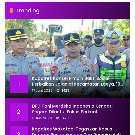
Trending
Kapolres Konsel Pimpin Bakti Sosial
1
Perbaikan Jalan di Kecamatan Laeya, 19
Titik Rusak Siap Ditambal
17 Juni 2026
1429
DPD Tani Merdeka Indonesia Kendari
2
Segera Dilantik, Fokus Perkuat
Pemberdayaan
11 Juni 2026
1423
Kapolres Wakatobi Tegaskan Kasus
3
Dugaan Penganiayaan Dua Remaja oleh