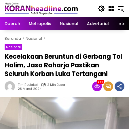
Langsung
ke
konten
Daerah
Metropolis
Nasional
Advetorial
Inter
Beranda
Nasional
Nasional
Kecelakaan Beruntun di Gerbang Tol
Halim, Jasa Raharja Pastikan
Seluruh Korban Luka Tertangani
344
Tim Redaksi
2 Min Baca
28 Maret 2024