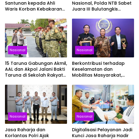
Santunan kepada Ahli
Nasional, Polda NTB Sabet
Waris Korban Kebakaran
Juara III Bulutangkis
KM Mutiara Sentosa II
Kapolri Cup 2026
Nasional
Nasional
15 Taruna Gabungan Akmil,
Berkontribusi terhadap
AAL dan Akpol Jalani Bakti
Keselamatan dan
Taruna di Sekolah Rakyat
Mobilitas Masyarakat,
Sultra
Jasa Raharja Raih
Penghargaan di Ajang
Transportasi Indonesia
Awards 2026
Nasional
Nasional
Jasa Raharja dan
Digitalisasi Pelayanan Jadi
Korlantas Polri Ajak
Kunci Jasa Raharja Hadir