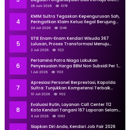
Dua Anggota Ditangani Secara
28 Juni 2026
1378
Profesional
KMIM Sultra Tegaskan Kepengurusan Sah,
4
Peringatkan Klaim Ketua Ilegal Berujung
Proses Hukum
24 Juli 2026
1249
STIE Enam-Enam Kendari Wisuda 367
5
Lulusan, Proses Transformasi Menuju
Universitas Resmi Diterima
2 Juli 2026
1122
Kemendiktisaintek
Pertamina Patra Niaga Lakukan
6
Penyesuaian Harga BBM Non Subsidi Per 1
Juli 2026, Berikut Rinciannya
1 Juli 2026
1103
Apresiasi Personel Berprestasi, Kapolda
7
Sultra: Tunjukkan Kompetensi Terbaik
untuk Masyarakat
10 Juli 2026
1102
Evaluasi Rutin, Layanan Call Center 112
8
Kota Kendari Tangani 167 Laporan Selama
Juni
4 Juli 2026
1093
Siapkan Diri Anda, Kendari Job Fair 2026