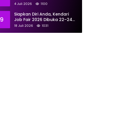
Tangani 167 Laporan Selama
4 Juli 2026
1100
Juni
Siapkan Diri Anda, Kendari
9
Job Fair 2026 Dibuka 22–24
Juli: Sediakan 700 Lowongan
18 Juli 2026
1031
dari 30 Perusahaan