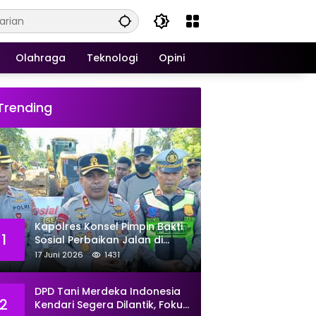
Olahraga
Teknologi
Opini
Trending
Kapolres Konsel Pimpin Bakti
1
Sosial Perbaikan Jalan di
Kecamatan Laeya, 19 Titik
17 Juni 2026
1431
Rusak Siap Ditambal
DPD Tani Merdeka Indonesia
2
Kendari Segera Dilantik, Fokus