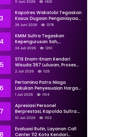
Perkuat Pemberdayaan
11 Juni 2026
1425
Kapolres Wakatobi Tegaskan
3
Kasus Dugaan Penganiayaan
Dua Remaja oleh Dua
28 Juni 2026
1378
Anggota Ditangani Secara
Profesional
KMIM Sultra Tegaskan
4
Kepengurusan Sah,
Peringatkan Klaim Ketua
24 Juli 2026
1261
Ilegal Berujung Proses Hukum
STIE Enam-Enam Kendari
5
Wisuda 367 Lulusan, Proses
Transformasi Menuju
2 Juli 2026
1125
Universitas Resmi Diterima
Kemendiktisaintek
Pertamina Patra Niaga
6
Lakukan Penyesuaian Harga
BBM Non Subsidi Per 1 Juli
1 Juli 2026
1104
2026, Berikut Rinciannya
Apresiasi Personel
7
Berprestasi, Kapolda Sultra:
Tunjukkan Kompetensi
10 Juli 2026
1102
Terbaik untuk Masyarakat
Evaluasi Rutin, Layanan Call
8
Center 112 Kota Kendari