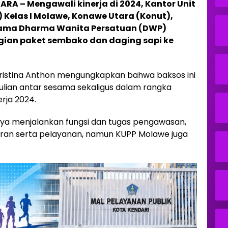
A – Mengawali kinerja di 2024, Kantor Unit
Kelas I Molawe, Konawe Utara (Konut),
rsama Dharma Wanita Persatuan (DWP)
ian paket sembako dan daging sapi ke
Kristina Anthon mengungkapkan bahwa baksos ini
ulian antar sesama sekaligus dalam rangka
rja 2024.
ya menjalankan fungsi dan tugas pengawasan,
an serta pelayanan, namun KUPP Molawe juga