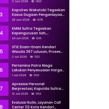
Perkuat Pemberdayaan
11 Juni 2026
1423
Kapolres Wakatobi Tegaskan
3
Kasus Dugaan Penganiayaan
Dua Remaja oleh Dua
28 Juni 2026
1378
Anggota Ditangani Secara
Profesional
KMIM Sultra Tegaskan
4
Kepengurusan Sah,
Peringatkan Klaim Ketua
24 Juli 2026
1241
Ilegal Berujung Proses Hukum
STIE Enam-Enam Kendari
5
Wisuda 367 Lulusan, Proses
Transformasi Menuju
2 Juli 2026
1122
Universitas Resmi Diterima
Kemendiktisaintek
Pertamina Patra Niaga
6
Lakukan Penyesuaian Harga
BBM Non Subsidi Per 1 Juli
1 Juli 2026
1103
2026, Berikut Rinciannya
Apresiasi Personel
7
Berprestasi, Kapolda Sultra:
Tunjukkan Kompetensi
10 Juli 2026
1102
Terbaik untuk Masyarakat
Evaluasi Rutin, Layanan Call
8
Center 112 Kota Kendari