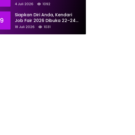
Tangani 167 Laporan Selama
4 Juli 2026
1092
Juni
Siapkan Diri Anda, Kendari
9
Job Fair 2026 Dibuka 22–24
Juli: Sediakan 700 Lowongan
18 Juli 2026
1031
dari 30 Perusahaan