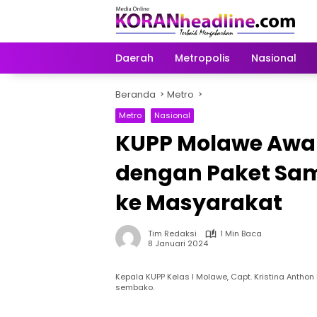
Langsung
ke
konten
Daerah
Metropolis
Nasional
Beranda
Metro
Metro
Nasional
KUPP Molawe Awal
dengan Paket Sam
ke Masyarakat
Tim Redaksi
1 Min Baca
8 Januari 2024
Kepala KUPP Kelas I Molawe, Capt. Kristina Ant
sembako.