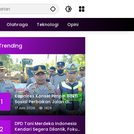
Olahraga
Teknologi
Opini
Trending
Kapolres Konsel Pimpin Bakti
1
Sosial Perbaikan Jalan di
Kecamatan Laeya, 19 Titik
17 Juni 2026
1429
Rusak Siap Ditambal
DPD Tani Merdeka Indonesia
2
Kendari Segera Dilantik, Fokus