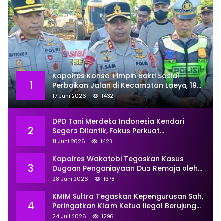
Kapolres Konsel Pimpin Bakti Sosial
1
Perbaikan Jalan di Kecamatan Laeya, 19
Titik Rusak Siap Ditambal
17 Juni 2026
1432
DPD Tani Merdeka Indonesia Kendari
2
Segera Dilantik, Fokus Perkuat
Pemberdayaan
11 Juni 2026
1428
Kapolres Wakatobi Tegaskan Kasus
3
Dugaan Penganiayaan Dua Remaja oleh
Dua Anggota Ditangani Secara
28 Juni 2026
1378
Profesional
KMIM Sultra Tegaskan Kepengurusan Sah,
4
Peringatkan Klaim Ketua Ilegal Berujung
Proses Hukum
24 Juli 2026
1296