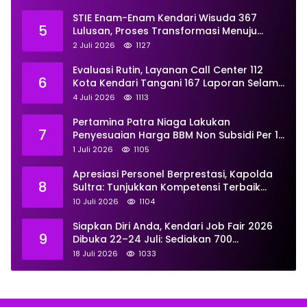
STIE Enam-Enam Kendari Wisuda 367
5
Lulusan, Proses Transformasi Menuju
Universitas Resmi Diterima
2 Juli 2026
1127
Kemendiktisaintek
Evaluasi Rutin, Layanan Call Center 112
6
Kota Kendari Tangani 167 Laporan Selama
Juni
4 Juli 2026
1113
Pertamina Patra Niaga Lakukan
7
Penyesuaian Harga BBM Non Subsidi Per 1
Juli 2026, Berikut Rinciannya
1 Juli 2026
1105
Apresiasi Personel Berprestasi, Kapolda
8
Sultra: Tunjukkan Kompetensi Terbaik
untuk Masyarakat
10 Juli 2026
1104
Siapkan Diri Anda, Kendari Job Fair 2026
9
Dibuka 22–24 Juli: Sediakan 700
Lowongan dari 30 Perusahaan
18 Juli 2026
1033