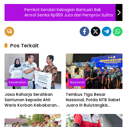
Pemkot Kendari Kebagian Bantuan Bak
Amrol Senilai Rp959 Juta dari Pemprov Sultra
Pos Terkait
Kesehatan
Nasional
Jasa Raharja Serahkan
Tembus Tiga Besar
Santunan kepada Ahli
Nasional, Polda NTB Sabet
Waris Korban Kebakaran
Juara III Bulutangkis
KM Mutiara Sentosa II
Kapolri Cup 2026