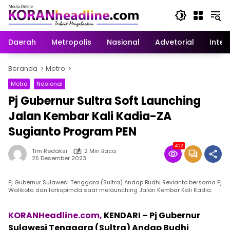
Langsung
ke
konten
Daerah
Metropolis
Nasional
Advetorial
Inter
Beranda
Metro
Metro
Nasional
Pj Gubernur Sultra Soft Launching
Jalan Kembar Kali Kadia-ZA
Sugianto Program PEN
402
Tim Redaksi
2 Min Baca
25 Desember 2023
Pj Gubernur Sulawesi Tenggara (Sultra) Andap Budhi Revianto bersama Pj
Walikota dan forkopimda saar melaunching Jalan Kembar Kali Kadia.
KORANHeadline.com,
KENDARI – Pj Gubernur
Sulawesi Tenggara (Sultra) Andap Budhi