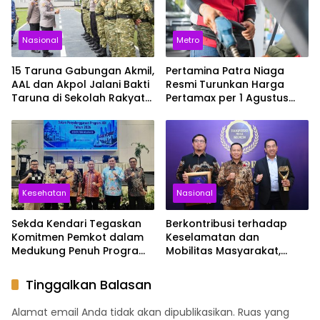
Nasional
Metro
15 Taruna Gabungan Akmil,
Pertamina Patra Niaga
AAL dan Akpol Jalani Bakti
Resmi Turunkan Harga
Taruna di Sekolah Rakyat
Pertamax per 1 Agustus
Sultra
2026, Cek Harganya
Sekarang
Kesehatan
Nasional
Sekda Kendari Tegaskan
Berkontribusi terhadap
Komitmen Pemkot dalam
Keselamatan dan
Medukung Penuh Program
Mobilitas Masyarakat,
JKN
Jasa Raharja Raih
Penghargaan di Ajang
Tinggalkan Balasan
Transportasi Indonesia
Awards 2026
Alamat email Anda tidak akan dipublikasikan.
Ruas yang