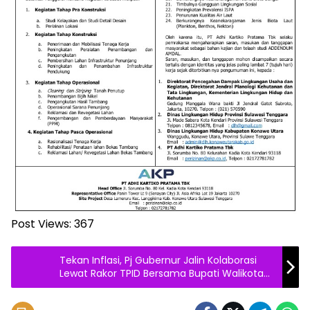
Post Views:
367
Tekan Inflasi, Pj Gubernur Jalin Kolaborasi
Lewat Rakor TPID Bersama Bupati Walikota
se Sultra