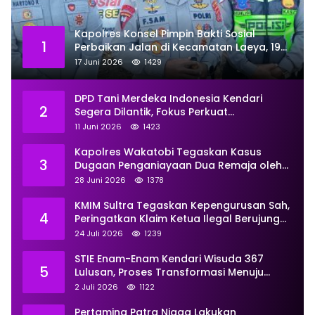
Kapolres Konsel Pimpin Bakti Sosial
1
Perbaikan Jalan di Kecamatan Laeya, 19
Titik Rusak Siap Ditambal
17 Juni 2026
1429
DPD Tani Merdeka Indonesia Kendari
2
Segera Dilantik, Fokus Perkuat
Pemberdayaan
11 Juni 2026
1423
Kapolres Wakatobi Tegaskan Kasus
3
Dugaan Penganiayaan Dua Remaja oleh
Dua Anggota Ditangani Secara
28 Juni 2026
1378
Profesional
KMIM Sultra Tegaskan Kepengurusan Sah,
4
Peringatkan Klaim Ketua Ilegal Berujung
Proses Hukum
24 Juli 2026
1239
STIE Enam-Enam Kendari Wisuda 367
5
Lulusan, Proses Transformasi Menuju
Universitas Resmi Diterima
2 Juli 2026
1122
Kemendiktisaintek
Pertamina Patra Niaga Lakukan