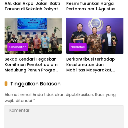
AAL dan Akpol Jalani Bakti
Resmi Turunkan Harga
Taruna di Sekolah Rakyat
Pertamax per 1 Agustus
Sultra
2026, Cek Harganya
Sekarang
Kesehatan
Nasional
Sekda Kendari Tegaskan
Berkontribusi terhadap
Komitmen Pemkot dalam
Keselamatan dan
Medukung Penuh Program
Mobilitas Masyarakat,
JKN
Jasa Raharja Raih
Penghargaan di Ajang
Tinggalkan Balasan
Transportasi Indonesia
Awards 2026
Alamat email Anda tidak akan dipublikasikan.
Ruas yang
wajib ditandai
*