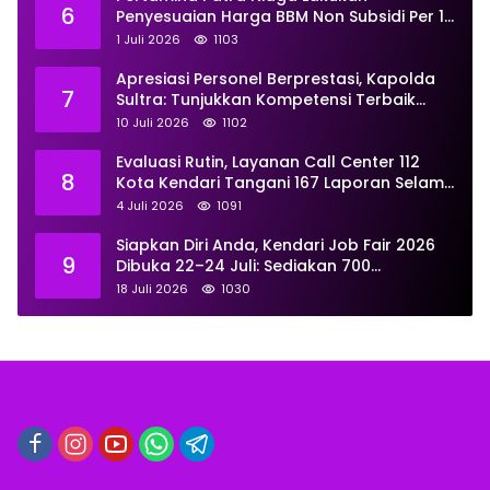
6
Penyesuaian Harga BBM Non Subsidi Per 1
Juli 2026, Berikut Rinciannya
1 Juli 2026
1103
Apresiasi Personel Berprestasi, Kapolda
7
Sultra: Tunjukkan Kompetensi Terbaik
untuk Masyarakat
10 Juli 2026
1102
Evaluasi Rutin, Layanan Call Center 112
8
Kota Kendari Tangani 167 Laporan Selama
Juni
4 Juli 2026
1091
Siapkan Diri Anda, Kendari Job Fair 2026
9
Dibuka 22–24 Juli: Sediakan 700
Lowongan dari 30 Perusahaan
18 Juli 2026
1030