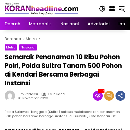
Langsung
ke
konten
Daerah
Metropolis
Nasional
Advetorial
Inter
Beranda
Metro
Metro
Nasional
Semarak Penanaman 10 Ribu Pohon
Polri, Polda Sultra Tanam 500 Pohon
di Kendari Bersama Berbagai
Instansi
367
Tim Redaksi
1 Min Baca
16 November 2023
Polda Sulawesi Tenggara (Sultra) sukses melaksanakan penanaman
500 pohon bersama berbagai instansi di Puuwatu, Kota Kendari. Ist