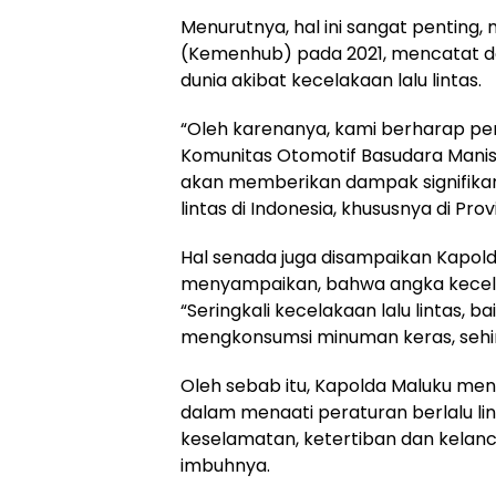
Menurutnya, hal ini sangat pentin
(Kemenhub) pada 2021, mencatat da
dunia akibat kecelakaan lalu lintas.
“Oleh karenanya, kami berharap p
Komunitas Otomotif Basudara Manise
akan memberikan dampak signifika
lintas di Indonesia, khususnya di Pro
Hal senada juga disampaikan Kapolda M
menyampaikan, bahwa angka kecelakaan
“Seringkali kecelakaan lalu lintas,
mengkonsumsi minuman keras, sehing
Oleh sebab itu, Kapolda Maluku me
dalam menaati peraturan berlalu li
keselamatan, ketertiban dan kelanca
imbuhnya.