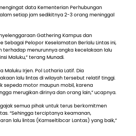
g, mengingat data Kementerian Perhubungan
lam setiap jam sedikitnya 2-3 orang meninggal
enyelenggaraan Gathering Kampus dan
 Sebagai Pelopor Keselamatan Berlalu Lintas ini,
n terhadap menurunnya angka kecelakaan lalu
vinsi Maluku,” terang Munadi.
aluku Irjen. Pol Lotharia Latif. Dia
 lalu lintas di wilayah tersebut relatif tinggi.
 baik sepeda motor maupun mobil, karena
ga merugikan dirinya dan orang lain,” ucapnya.
ngajak semua pihak untuk terus berkomitmen
ntas. “Sehingga terciptanya keamanan,
ran lalu lintas (Kamseltibcar Lantas) yang baik,”