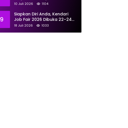
Tunjukkan Kompetensi
10 Juli 2026
1104
Terbaik untuk Masyarakat
Siapkan Diri Anda, Kendari
9
Job Fair 2026 Dibuka 22–24
Juli: Sediakan 700 Lowongan
18 Juli 2026
1033
dari 30 Perusahaan