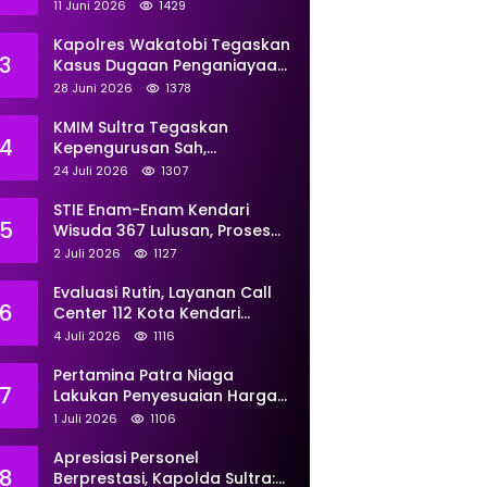
Perkuat Pemberdayaan
11 Juni 2026
1429
Kapolres Wakatobi Tegaskan
3
Kasus Dugaan Penganiayaan
Dua Remaja oleh Dua
28 Juni 2026
1378
Anggota Ditangani Secara
Profesional
KMIM Sultra Tegaskan
4
Kepengurusan Sah,
Peringatkan Klaim Ketua
24 Juli 2026
1307
Ilegal Berujung Proses Hukum
STIE Enam-Enam Kendari
5
Wisuda 367 Lulusan, Proses
Transformasi Menuju
2 Juli 2026
1127
Universitas Resmi Diterima
Kemendiktisaintek
Evaluasi Rutin, Layanan Call
6
Center 112 Kota Kendari
Tangani 167 Laporan Selama
4 Juli 2026
1116
Juni
Pertamina Patra Niaga
7
Lakukan Penyesuaian Harga
BBM Non Subsidi Per 1 Juli
1 Juli 2026
1106
2026, Berikut Rinciannya
Apresiasi Personel
8
Berprestasi, Kapolda Sultra: