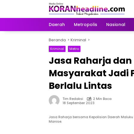
Langsung
ke
konten
Daerah
Metropolis
Nasional
Beranda
Kriminal
Kriminal
Metro
Jasa Raharja dan
Masyarakat Jadi 
Berlalu Lintas
Tim Redaksi
2 Min Baca
18 September 2023
Jasa Raharja bersama Kepolisian Daerah Maluk
Manise.