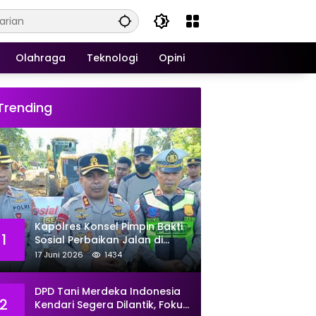
Olahraga
Teknologi
Opini
Trending
Kapolres Konsel Pimpin Bakti
1
Sosial Perbaikan Jalan di
Kecamatan Laeya, 19 Titik
17 Juni 2026
1434
Rusak Siap Ditambal
DPD Tani Merdeka Indonesia
2
Kendari Segera Dilantik, Fokus