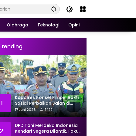
Olahraga
Teknologi
Opini
Trending
Kapolres Konsel Pimpin Bakti
1
Sosial Perbaikan Jalan di
Kecamatan Laeya, 19 Titik
17 Juni 2026
1429
Rusak Siap Ditambal
DPD Tani Merdeka Indonesia
2
Kendari Segera Dilantik, Fokus