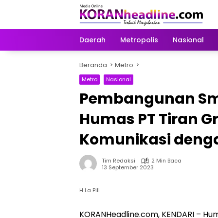
Langsung
ke
konten
Daerah
Metropolis
Nasional
Beranda
Metro
Metro
Nasional
Pembangunan Sme
Humas PT Tiran Gr
Komunikasi denga
Tim Redaksi
2 Min Baca
13 September 2023
H La Pili
KORANHeadline.com, KENDARI – Humas