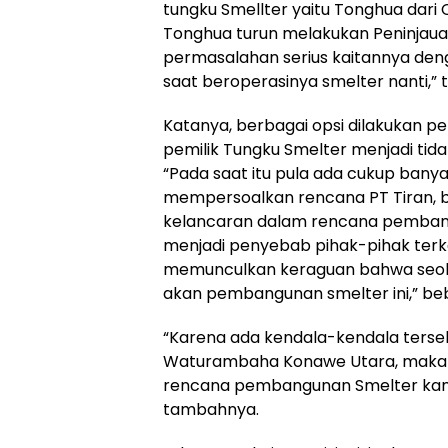
tungku Smellter yaitu Tonghua dari 
Tonghua turun melakukan Peninjauan k
permasalahan serius kaitannya den
saat beroperasinya smelter nanti,” te
Katanya, berbagai opsi dilakukan p
pemilik Tungku Smelter menjadi tid
“Pada saat itu pula ada cukup bany
mempersoalkan rencana PT Tiran, b
kelancaran dalam rencana pembangu
menjadi penyebab pihak-pihak terk
memunculkan keraguan bahwa seol
akan pembangunan smelter ini,” be
“Karena ada kendala-kendala terse
Waturambaha Konawe Utara, maka s
rencana pembangunan Smelter kami 
tambahnya.