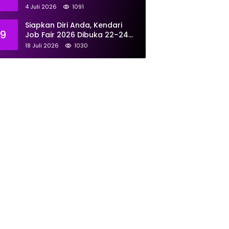
Tangani 167 Laporan Selama
4 Juli 2026
1091
Juni
Siapkan Diri Anda, Kendari
9
Job Fair 2026 Dibuka 22–24
Juli: Sediakan 700 Lowongan
18 Juli 2026
1030
dari 30 Perusahaan