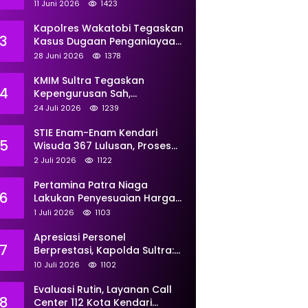
Perkuat Pemberdayaan
11 Juni 2026
1423
Kapolres Wakatobi Tegaskan
3
Kasus Dugaan Penganiayaan
Dua Remaja oleh Dua
28 Juni 2026
1378
Anggota Ditangani Secara
Profesional
KMIM Sultra Tegaskan
4
Kepengurusan Sah,
Peringatkan Klaim Ketua
24 Juli 2026
1239
Ilegal Berujung Proses Hukum
STIE Enam-Enam Kendari
5
Wisuda 367 Lulusan, Proses
Transformasi Menuju
2 Juli 2026
1122
Universitas Resmi Diterima
Kemendiktisaintek
Pertamina Patra Niaga
6
Lakukan Penyesuaian Harga
BBM Non Subsidi Per 1 Juli
1 Juli 2026
1103
2026, Berikut Rinciannya
Apresiasi Personel
7
Berprestasi, Kapolda Sultra:
Tunjukkan Kompetensi
10 Juli 2026
1102
Terbaik untuk Masyarakat
Evaluasi Rutin, Layanan Call
8
Center 112 Kota Kendari