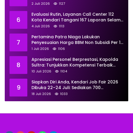
Universitas Resmi Diterima
2 Juli 2026
1127
Kemendiktisaintek
Evaluasi Rutin, Layanan Call Center 112
6
Kota Kendari Tangani 167 Laporan Selama
Juni
4 Juli 2026
1113
Pertamina Patra Niaga Lakukan
7
Penyesuaian Harga BBM Non Subsidi Per 1
Juli 2026, Berikut Rinciannya
1 Juli 2026
1106
Apresiasi Personel Berprestasi, Kapolda
8
Sultra: Tunjukkan Kompetensi Terbaik
untuk Masyarakat
10 Juli 2026
1104
Siapkan Diri Anda, Kendari Job Fair 2026
9
Dibuka 22–24 Juli: Sediakan 700
Lowongan dari 30 Perusahaan
18 Juli 2026
1033