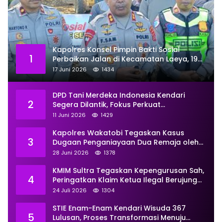
Kapolres Konsel Pimpin Bakti Sosial
1
Perbaikan Jalan di Kecamatan Laeya, 19
Titik Rusak Siap Ditambal
17 Juni 2026
1434
DPD Tani Merdeka Indonesia Kendari
2
Segera Dilantik, Fokus Perkuat
Pemberdayaan
11 Juni 2026
1429
Kapolres Wakatobi Tegaskan Kasus
3
Dugaan Penganiayaan Dua Remaja oleh
Dua Anggota Ditangani Secara
28 Juni 2026
1378
Profesional
KMIM Sultra Tegaskan Kepengurusan Sah,
4
Peringatkan Klaim Ketua Ilegal Berujung
Proses Hukum
24 Juli 2026
1304
STIE Enam-Enam Kendari Wisuda 367
5
Lulusan, Proses Transformasi Menuju