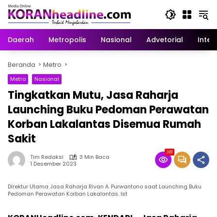
Langsung
ke
konten
Daerah
Metropolis
Nasional
Advetorial
Inter
Beranda
Metro
Metro
Nasional
Tingkatkan Mutu, Jasa Raharja
Launching Buku Pedoman Perawatan
Korban Lakalantas Disemua Rumah
Sakit
381
Tim Redaksi
3 Min Baca
1 Desember 2023
Direktur Utama Jasa Raharja Rivan A. Purwantono saat Launching Buku
Pedoman Perawatan Korban Lakalantas. Ist