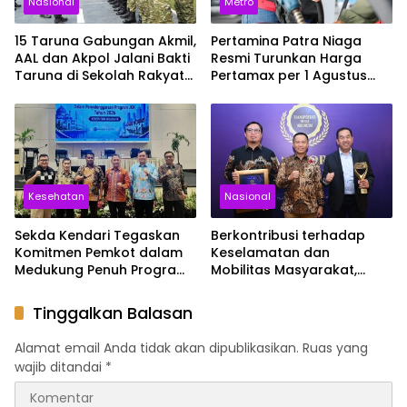
Nasional
Metro
15 Taruna Gabungan Akmil,
Pertamina Patra Niaga
AAL dan Akpol Jalani Bakti
Resmi Turunkan Harga
Taruna di Sekolah Rakyat
Pertamax per 1 Agustus
Sultra
2026, Cek Harganya
Sekarang
Kesehatan
Nasional
Sekda Kendari Tegaskan
Berkontribusi terhadap
Komitmen Pemkot dalam
Keselamatan dan
Medukung Penuh Program
Mobilitas Masyarakat,
JKN
Jasa Raharja Raih
Penghargaan di Ajang
Tinggalkan Balasan
Transportasi Indonesia
Awards 2026
Alamat email Anda tidak akan dipublikasikan.
Ruas yang
wajib ditandai
*