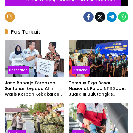
Lansia
Pos Terkait
Kesehatan
Nasional
Jasa Raharja Serahkan
Tembus Tiga Besar
Santunan kepada Ahli
Nasional, Polda NTB Sabet
Waris Korban Kebakaran
Juara III Bulutangkis
KM Mutiara Sentosa II
Kapolri Cup 2026