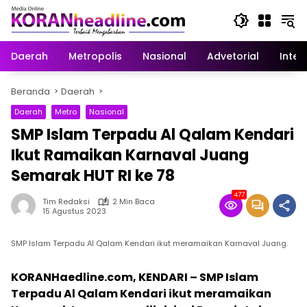
Langsung
ke
konten
Daerah
Metropolis
Nasional
Advetorial
Inter
Beranda
Daerah
Daerah
Metro
Nasional
SMP Islam Terpadu Al Qalam Kendari
Ikut Ramaikan Karnaval Juang
Semarak HUT RI ke 78
477
Tim Redaksi
2 Min Baca
15 Agustus 2023
SMP Islam Terpadu Al Qalam Kendari ikut meramaikan Karnaval Juang.
KORANHaedline.com, KENDARI – SMP Islam
Terpadu Al Qalam Kendari ikut meramaikan