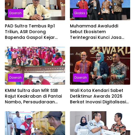
Daerah
Ekobis
PAD Sultra Tembus Rp1
Muhammad Awaluddi
Triliun, ASR Dorong
Sebut Ekosistem
Bapenda Gaspol Kejar
Terintegrasi Kunci Jasa
Target 100 Persen
Raharja Hadirkan
Pelayanan Maksimal
Kepada masyarakat
Daerah
Daerah
KMIM Sultra dan M1R SSB
Wali Kota Kendari Sabet
Rajut Keakraban di Pantai
Detiktimur Awards 2026
Nambo, Persaudaraan
Berkat Inovasi Digitalisasi
Masyarakat Maluku Makin
Penerimaan Daerah
Solid