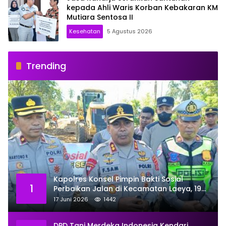
kepada Ahli Waris Korban Kebakaran KM
Mutiara Sentosa II
Kesehatan
5 Agustus 2026
Trending
Kapolres Konsel Pimpin Bakti Sosial
1
Perbaikan Jalan di Kecamatan Laeya, 19
Titik Rusak Siap Ditambal
17 Juni 2026
1442
DPD Tani Merdeka Indonesia Kendari