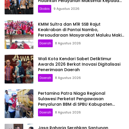
Hadirkan Pelayanan Maksimal Kepada
masyarakat
Ekobis
9 Agustus 2026
KMIM Sultra dan M1R SSB Rajut
Keakraban di Pantai Nambo,
Persaudaraan Masyarakat Maluku Makin
Solid
Daerah
8 Agustus 2026
Wali Kota Kendari Sabet Detiktimur
Awards 2026 Berkat Inovasi Digitalisasi
Penerimaan Daerah
Daerah
8 Agustus 2026
Pertamina Patra Niaga Regional
Sulawesi Perketat Pengawasan
Penyaluran BBM di SPBU Kabupaten
Kolaka Utara
Daerah
8 Agustus 2026
Jasa Raharja Serahkan Santunan