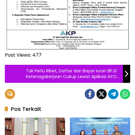
Post Views:
477
Tak Perlu Ribet, Daftar dan Bayar Iuran BPJS
Ketenagakerjaan Cukup Lewat Aplikasi AYO
Toko by SRC
Pos Terkait