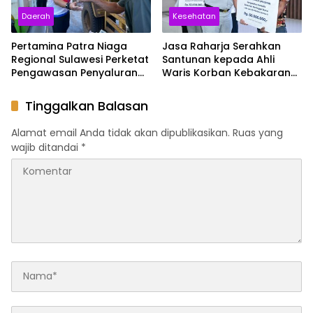
Daerah
Kesehatan
Pertamina Patra Niaga
Jasa Raharja Serahkan
Regional Sulawesi Perketat
Santunan kepada Ahli
Pengawasan Penyaluran
Waris Korban Kebakaran
BBM di SPBU Kabupaten
KM Mutiara Sentosa II
Kolaka Utara
Tinggalkan Balasan
Alamat email Anda tidak akan dipublikasikan.
Ruas yang
wajib ditandai
*