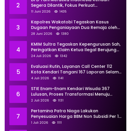
2
Segera Dilantik, Fokus Perkuat
Pemberdayaan
11 Juni 2026
1435
Kapolres Wakatobi Tegaskan Kasus
3
Dugaan Penganiayaan Dua Remaja oleh
Dua Anggota Ditangani Secara
28 Juni 2026
1380
Profesional
KMIM Sultra Tegaskan Kepengurusan Sah,
4
Peringatkan Klaim Ketua Ilegal Berujung
Proses Hukum
24 Juli 2026
1342
Evaluasi Rutin, Layanan Call Center 112
5
Kota Kendari Tangani 167 Laporan Selama
Juni
4 Juli 2026
1141
STIE Enam-Enam Kendari Wisuda 367
6
Lulusan, Proses Transformasi Menuju
Universitas Resmi Diterima
2 Juli 2026
1131
Kemendiktisaintek
Pertamina Patra Niaga Lakukan
7
Penyesuaian Harga BBM Non Subsidi Per 1
Juli 2026, Berikut Rinciannya
1 Juli 2026
1111