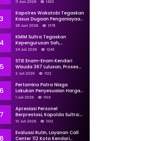
Perkuat Pemberdayaan
11 Juni 2026
1423
Kapolres Wakatobi Tegaskan
3
Kasus Dugaan Penganiayaan
Dua Remaja oleh Dua
28 Juni 2026
1378
Anggota Ditangani Secara
Profesional
KMIM Sultra Tegaskan
4
Kepengurusan Sah,
Peringatkan Klaim Ketua
24 Juli 2026
1243
Ilegal Berujung Proses Hukum
STIE Enam-Enam Kendari
5
Wisuda 367 Lulusan, Proses
Transformasi Menuju
2 Juli 2026
1122
Universitas Resmi Diterima
Kemendiktisaintek
Pertamina Patra Niaga
6
Lakukan Penyesuaian Harga
BBM Non Subsidi Per 1 Juli
1 Juli 2026
1103
2026, Berikut Rinciannya
Apresiasi Personel
7
Berprestasi, Kapolda Sultra:
Tunjukkan Kompetensi
10 Juli 2026
1102
Terbaik untuk Masyarakat
Evaluasi Rutin, Layanan Call
8
Center 112 Kota Kendari