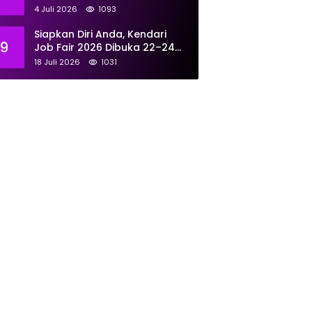
Tangani 167 Laporan Selama
4 Juli 2026
1093
Juni
Siapkan Diri Anda, Kendari
9
Job Fair 2026 Dibuka 22–24
Juli: Sediakan 700 Lowongan
18 Juli 2026
1031
dari 30 Perusahaan