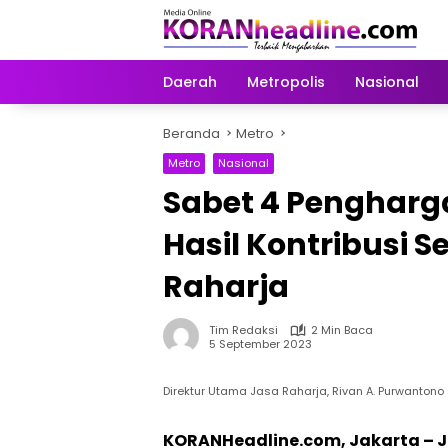
Langsung
ke
konten
Daerah
Metropolis
Nasional
Beranda
Metro
Metro
Nasional
Sabet 4 Pengharg
Hasil Kontribusi S
Raharja
Tim Redaksi
2 Min Baca
5 September 2023
Direktur Utama Jasa Raharja, Rivan A. Purwanto
KORANHeadline.com, Jakarta – 