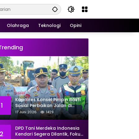
Olahraga
Teknologi
Opini
Trending
Kapolres Konsel Pimpin Bakti
1
Sosial Perbaikan Jalan di
Kecamatan Laeya, 19 Titik
17 Juni 2026
1429
Rusak Siap Ditambal
DPD Tani Merdeka Indonesia
2
Kendari Segera Dilantik, Fokus