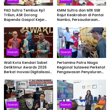
PAD Sultra Tembus Rp1
KMIM Sultra dan M1R SSB
Triliun, ASR Dorong
Rajut Keakraban di Pantai
Bapenda Gaspol Kejar
Nambo, Persaudaraan
Target 100 Persen
Masyarakat Maluku Makin
Solid
Daerah
Daerah
Wali Kota Kendari Sabet
Pertamina Patra Niaga
Detiktimur Awards 2026
Regional Sulawesi Perketat
Berkat Inovasi Digitalisasi
Pengawasan Penyaluran
Penerimaan Daerah
BBM di SPBU Kabupaten
Kolaka Utara
Daerah
Daerah