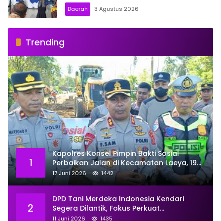
Daerah
3 Agustus 2026
Trending
Kapolres Konsel Pimpin Bakti Sosial
1
Perbaikan Jalan di Kecamatan Laeya, 19
Titik Rusak Siap Ditambal
17 Juni 2026
1442
DPD Tani Merdeka Indonesia Kendari
2
Segera Dilantik, Fokus Perkuat
Pemberdayaan
11 Juni 2026
1435