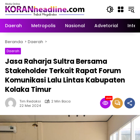
Langsung
ke
konten
Daerah
Metropolis
Nasional
Advetorial
Inter
Beranda
Daerah
Daerah
Jasa Raharja Sultra Bersama
Stakeholder Terkait Rapat Forum
Komunikasi Lalu Lintas Kabupaten
Kolaka Timur
444
Tim Redaksi
2 Min Baca
22 Mei 2024