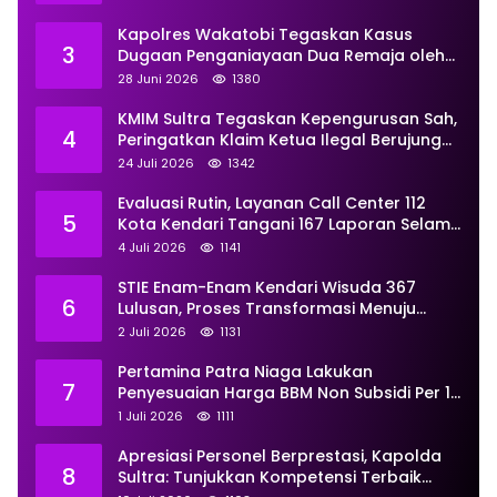
Kapolres Wakatobi Tegaskan Kasus
3
Dugaan Penganiayaan Dua Remaja oleh
Dua Anggota Ditangani Secara
28 Juni 2026
1380
Profesional
KMIM Sultra Tegaskan Kepengurusan Sah,
4
Peringatkan Klaim Ketua Ilegal Berujung
Proses Hukum
24 Juli 2026
1342
Evaluasi Rutin, Layanan Call Center 112
5
Kota Kendari Tangani 167 Laporan Selama
Juni
4 Juli 2026
1141
STIE Enam-Enam Kendari Wisuda 367
6
Lulusan, Proses Transformasi Menuju
Universitas Resmi Diterima
2 Juli 2026
1131
Kemendiktisaintek
Pertamina Patra Niaga Lakukan
7
Penyesuaian Harga BBM Non Subsidi Per 1
Juli 2026, Berikut Rinciannya
1 Juli 2026
1111
Apresiasi Personel Berprestasi, Kapolda
8
Sultra: Tunjukkan Kompetensi Terbaik