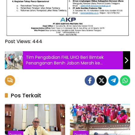
Post Views:
444
Tim Pengabdian FHIL UHO Beri Bimtek
Penanganan Benih Jabon Merah ke
Pengelola Persemaian BPDAS Sampara
Pos Terkait
Daerah
Daerah