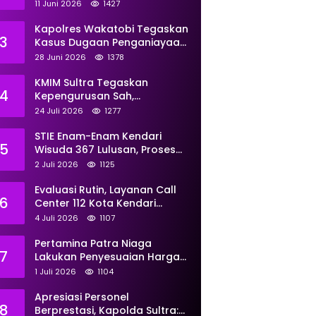
Perkuat Pemberdayaan
11 Juni 2026
1427
Kapolres Wakatobi Tegaskan
3
Kasus Dugaan Penganiayaan
Dua Remaja oleh Dua
28 Juni 2026
1378
Anggota Ditangani Secara
Profesional
KMIM Sultra Tegaskan
4
Kepengurusan Sah,
Peringatkan Klaim Ketua
24 Juli 2026
1277
Ilegal Berujung Proses Hukum
STIE Enam-Enam Kendari
5
Wisuda 367 Lulusan, Proses
Transformasi Menuju
2 Juli 2026
1125
Universitas Resmi Diterima
Kemendiktisaintek
Evaluasi Rutin, Layanan Call
6
Center 112 Kota Kendari
Tangani 167 Laporan Selama
4 Juli 2026
1107
Juni
Pertamina Patra Niaga
7
Lakukan Penyesuaian Harga
BBM Non Subsidi Per 1 Juli
1 Juli 2026
1104
2026, Berikut Rinciannya
Apresiasi Personel
8
Berprestasi, Kapolda Sultra: