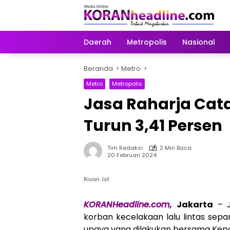
Langsung
ke
konten
Daerah
Metropolis
Nasional
Beranda
Metro
Metro
Metropolis
Jasa Raharja Cata
Turun 3,41 Persen
Tim Redaksi
2 Min Baca
20 Februari 2024
Rivan. Ist
KORANHeadline.com,
Jakarta
– J
korban kecelakaan lalu lintas sepan
upaya yang dilakukan bersama Kepoli