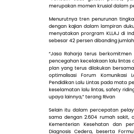
merupakan momen krusial dalam pe
Menurutnya tren penurunan tingkat 
dengan kajian dalam lampiran duk
menyatakan prorgram KLLAJ di Indo
sebesar 42 persen dibanding jumlah
“Jasa Raharja terus berkomitmen
pencegahan kecelakaan lalu lintas 
plan yang terus dilakukan bersama K
optimalisasi Forum Komunikasi La
Pendidikan Lalu Lintas pada mata pe
keselamatan lalu lintas, safety rid
upaya lainnya,” terang Rivan
Selain itu dalam percepatan pelaya
sama dengan 2.604 rumah sakit, 
Kementerian Kesehatan dan pena
Diagnosis Cedera, beserta Form