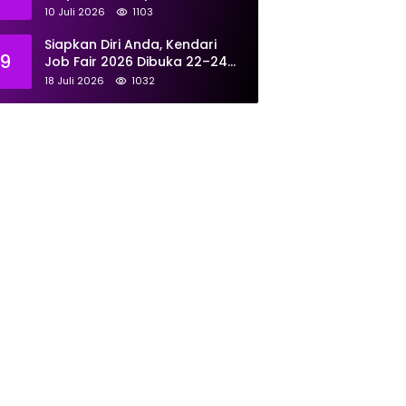
Tunjukkan Kompetensi
10 Juli 2026
1103
Terbaik untuk Masyarakat
Siapkan Diri Anda, Kendari
9
Job Fair 2026 Dibuka 22–24
Juli: Sediakan 700 Lowongan
18 Juli 2026
1032
dari 30 Perusahaan