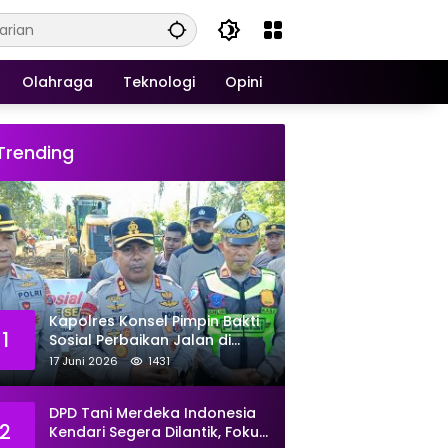
Olahraga
Teknologi
Opini
Trending
Kapolres Konsel Pimpin Bakti
1
Sosial Perbaikan Jalan di
Kecamatan Laeya, 19 Titik
17 Juni 2026
1431
Rusak Siap Ditambal
DPD Tani Merdeka Indonesia
2
Kendari Segera Dilantik, Fokus