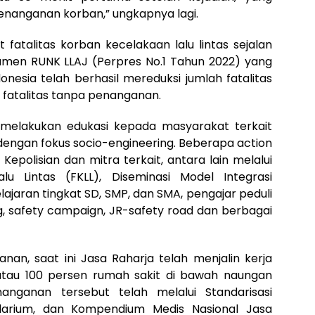
nanganan korban,” ungkapnya lagi.
fatalitas korban kecelakaan lalu lintas sejalan
umen RUNK LLAJ (Perpres No.1 Tahun 2022) yang
nesia telah berhasil mereduksi jumlah fatalitas
 fatalitas tanpa penanganan.
 melakukan edukasi kepada masyarakat terkait
dengan fokus socio-engineering. Beberapa action
epolisian dan mitra terkait, antara lain melalui
lu Lintas (FKLL), Diseminasi Model Integrasi
lajaran tingkat SD, SMP, dan SMA, pengajar peduli
ing, safety campaign, JR-safety road dan berbagai
nan, saat ini Jasa Raharja telah menjalin kerja
atau 100 persen rumah sakit di bawah naungan
nganan tersebut telah melalui Standarisasi
ularium, dan Kompendium Medis Nasional Jasa