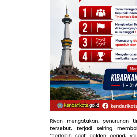
Rivan mengatakan, penurunan tin
tersebut, terjadi seiring memb
“Terlebih saat golden period, y