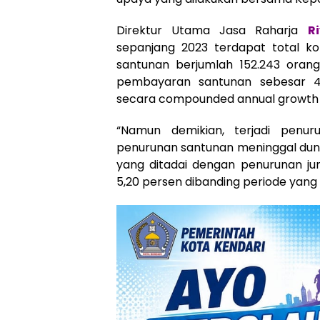
Direktur Utama Jasa Raharja
R
sepanjang 2023 terdapat total k
santunan berjumlah 152.243 oran
pembayaran santunan sebesar 4,
secara compounded annual growth 
“Namun demikian, terjadi penur
penurunan santunan meninggal duni
yang ditadai dengan penurunan j
5,20 persen dibanding periode yang 