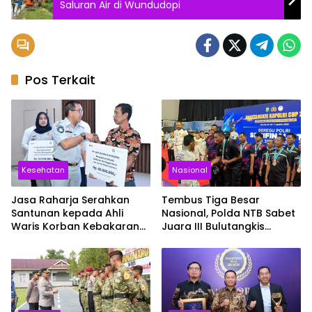
Saluran Air di Wundudopi
Pos Terkait
Kesehatan
Nasional
Jasa Raharja Serahkan
Tembus Tiga Besar
Santunan kepada Ahli
Nasional, Polda NTB Sabet
Waris Korban Kebakaran
Juara III Bulutangkis
KM Mutiara Sentosa II
Kapolri Cup 2026