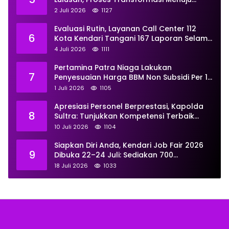
Universitas Resmi Diterima
2 Juli 2026
1127
Kemendiktisaintek
Evaluasi Rutin, Layanan Call Center 112
6
Kota Kendari Tangani 167 Laporan Selama
Juni
4 Juli 2026
1111
Pertamina Patra Niaga Lakukan
7
Penyesuaian Harga BBM Non Subsidi Per 1
Juli 2026, Berikut Rinciannya
1 Juli 2026
1105
Apresiasi Personel Berprestasi, Kapolda
8
Sultra: Tunjukkan Kompetensi Terbaik
untuk Masyarakat
10 Juli 2026
1104
Siapkan Diri Anda, Kendari Job Fair 2026
9
Dibuka 22–24 Juli: Sediakan 700
Lowongan dari 30 Perusahaan
18 Juli 2026
1033