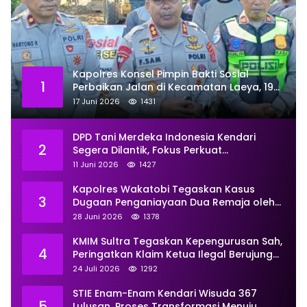
Kapolres Konsel Pimpin Bakti Sosial
1
Perbaikan Jalan di Kecamatan Laeya, 19
Titik Rusak Siap Ditambal
17 Juni 2026
1431
DPD Tani Merdeka Indonesia Kendari
2
Segera Dilantik, Fokus Perkuat
Pemberdayaan
11 Juni 2026
1427
Kapolres Wakatobi Tegaskan Kasus
3
Dugaan Penganiayaan Dua Remaja oleh
Dua Anggota Ditangani Secara
28 Juni 2026
1378
Profesional
KMIM Sultra Tegaskan Kepengurusan Sah,
4
Peringatkan Klaim Ketua Ilegal Berujung
Proses Hukum
24 Juli 2026
1292
STIE Enam-Enam Kendari Wisuda 367
5
Lulusan, Proses Transformasi Menuju