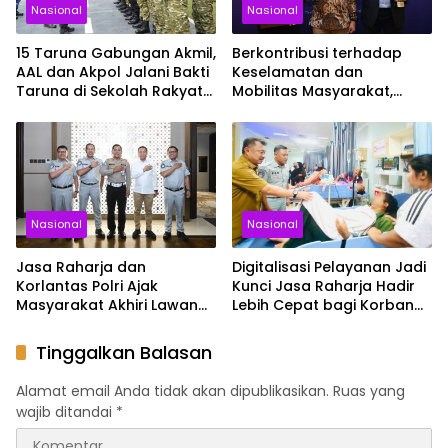
Nasional
Nasional
15 Taruna Gabungan Akmil,
Berkontribusi terhadap
AAL dan Akpol Jalani Bakti
Keselamatan dan
Taruna di Sekolah Rakyat
Mobilitas Masyarakat,
Sultra
Jasa Raharja Raih
Penghargaan di Ajang
Transportasi Indonesia
Awards 2026
Nasional
Nasional
Jasa Raharja dan
Digitalisasi Pelayanan Jadi
Korlantas Polri Ajak
Kunci Jasa Raharja Hadir
Masyarakat Akhiri Lawan
Lebih Cepat bagi Korban
Arus, Wujudkan Budaya
Kecelakaan
Keselamatan Berlalu Lintas
Tinggalkan Balasan
Alamat email Anda tidak akan dipublikasikan.
Ruas yang
wajib ditandai
*