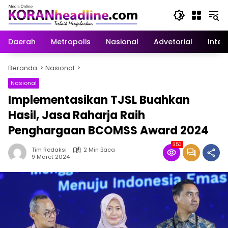
Langsung
ke
konten
Daerah
Metropolis
Nasional
Advetorial
Inter
Beranda
Nasional
Nasional
Implementasikan TJSL Buahkan
Hasil, Jasa Raharja Raih
Penghargaan BCOMSS Award 2024
350
Tim Redaksi
2 Min Baca
9 Maret 2024