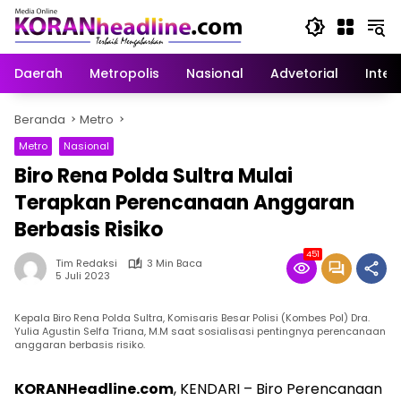
Langsung
ke
konten
Daerah
Metropolis
Nasional
Advetorial
Inter
Beranda
Metro
Metro
Nasional
Biro Rena Polda Sultra Mulai
Terapkan Perencanaan Anggaran
Berbasis Risiko
451
Tim Redaksi
3 Min Baca
5 Juli 2023
Kepala Biro Rena Polda Sultra, Komisaris Besar Polisi (Kombes Pol) Dra.
Yulia Agustin Selfa Triana, M.M saat sosialisasi pentingnya perencanaan
anggaran berbasis risiko.
KORANHeadline.com
, KENDARI – Biro Perencanaan