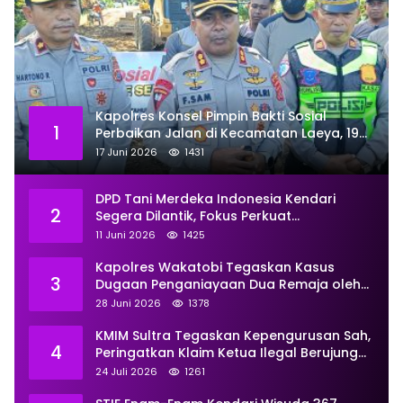
Kapolres Konsel Pimpin Bakti Sosial
1
Perbaikan Jalan di Kecamatan Laeya, 19
Titik Rusak Siap Ditambal
17 Juni 2026
1431
DPD Tani Merdeka Indonesia Kendari
2
Segera Dilantik, Fokus Perkuat
Pemberdayaan
11 Juni 2026
1425
Kapolres Wakatobi Tegaskan Kasus
3
Dugaan Penganiayaan Dua Remaja oleh
Dua Anggota Ditangani Secara
28 Juni 2026
1378
Profesional
KMIM Sultra Tegaskan Kepengurusan Sah,
4
Peringatkan Klaim Ketua Ilegal Berujung
Proses Hukum
24 Juli 2026
1261