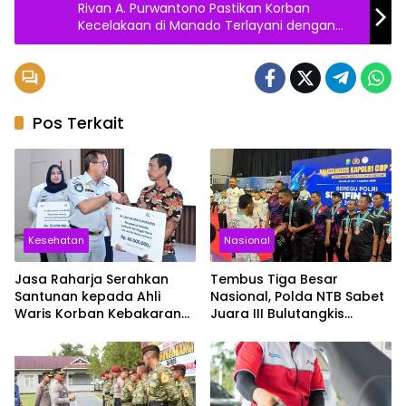
Rivan A. Purwantono Pastikan Korban
Kecelakaan di Manado Terlayani dengan
Baik
Pos Terkait
Kesehatan
Nasional
Jasa Raharja Serahkan
Tembus Tiga Besar
Santunan kepada Ahli
Nasional, Polda NTB Sabet
Waris Korban Kebakaran
Juara III Bulutangkis
KM Mutiara Sentosa II
Kapolri Cup 2026