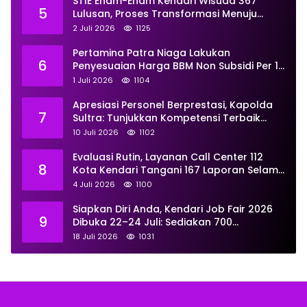
STIE Enam-Enam Kendari Wisuda 367
5
Lulusan, Proses Transformasi Menuju
Universitas Resmi Diterima
2 Juli 2026
1125
Kemendiktisaintek
Pertamina Patra Niaga Lakukan
6
Penyesuaian Harga BBM Non Subsidi Per 1
Juli 2026, Berikut Rinciannya
1 Juli 2026
1104
Apresiasi Personel Berprestasi, Kapolda
7
Sultra: Tunjukkan Kompetensi Terbaik
untuk Masyarakat
10 Juli 2026
1102
Evaluasi Rutin, Layanan Call Center 112
8
Kota Kendari Tangani 167 Laporan Selama
Juni
4 Juli 2026
1100
Siapkan Diri Anda, Kendari Job Fair 2026
9
Dibuka 22–24 Juli: Sediakan 700
Lowongan dari 30 Perusahaan
18 Juli 2026
1031