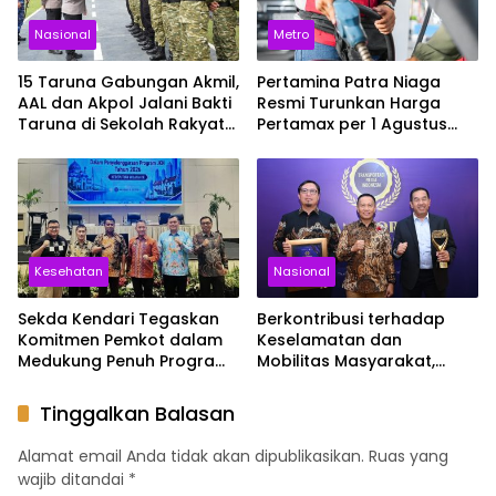
Nasional
Metro
15 Taruna Gabungan Akmil,
Pertamina Patra Niaga
AAL dan Akpol Jalani Bakti
Resmi Turunkan Harga
Taruna di Sekolah Rakyat
Pertamax per 1 Agustus
Sultra
2026, Cek Harganya
Sekarang
Kesehatan
Nasional
Sekda Kendari Tegaskan
Berkontribusi terhadap
Komitmen Pemkot dalam
Keselamatan dan
Medukung Penuh Program
Mobilitas Masyarakat,
JKN
Jasa Raharja Raih
Penghargaan di Ajang
Tinggalkan Balasan
Transportasi Indonesia
Awards 2026
Alamat email Anda tidak akan dipublikasikan.
Ruas yang
wajib ditandai
*