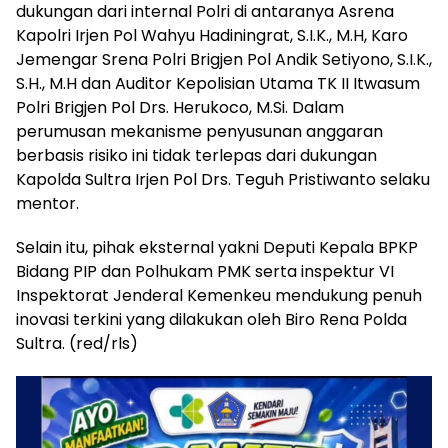
dukungan dari internal Polri di antaranya Asrena
Kapolri Irjen Pol Wahyu Hadiningrat, S.I.K., M.H, Karo
Jemengar Srena Polri Brigjen Pol Andik Setiyono, S.I.K.,
S.H., M.H dan Auditor Kepolisian Utama TK II Itwasum
Polri Brigjen Pol Drs. Herukoco, M.Si. Dalam
perumusan mekanisme penyusunan anggaran
berbasis risiko ini tidak terlepas dari dukungan
Kapolda Sultra Irjen Pol Drs. Teguh Pristiwanto selaku
mentor.
Selain itu, pihak eksternal yakni Deputi Kepala BPKP
Bidang PIP dan Polhukam PMK serta inspektur VI
Inspektorat Jenderal Kemenkeu mendukung penuh
inovasi terkini yang dilakukan oleh Biro Rena Polda
Sultra. (red/rls)