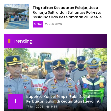
Tingkatkan Kesadaran Pelajar, Jasa
Raharja Sultra dan Satlantas Polresta
Sosialisasikan Keselamatan di SMAN 4
Kendari
Metro
27 Juli 2026
Trending
Kapolres Konsel Pimpin Bakti Sosial
1
Perbaikan Jalan di Kecamatan Laeya, 19
Titik Rusak Siap Ditambal
17 Juni 2026
1434