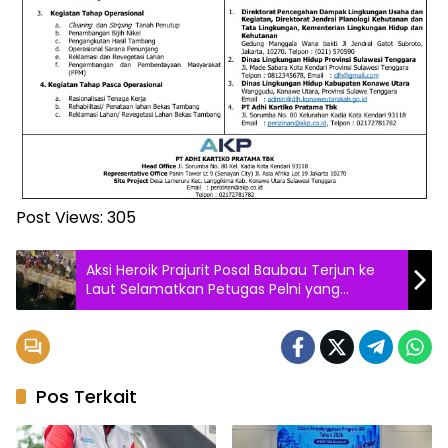
Post Views:
305
Aksi Heroik Prajurit Posal Baubau Terjun ke
Laut Selamatkan Petugas Pelni yang
terjatuh
Pos Terkait