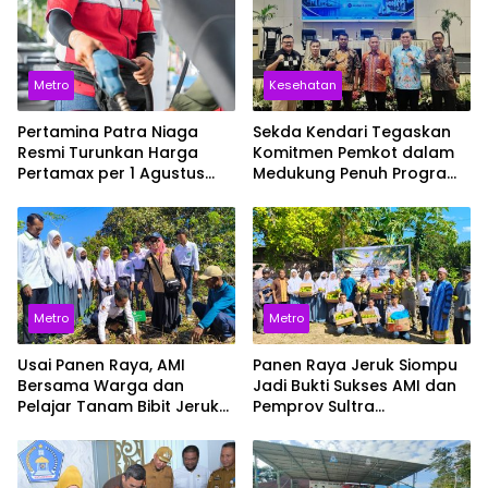
Metro
Kesehatan
Pertamina Patra Niaga
Sekda Kendari Tegaskan
Resmi Turunkan Harga
Komitmen Pemkot dalam
Pertamax per 1 Agustus
Medukung Penuh Program
2026, Cek Harganya
JKN
Sekarang
Metro
Metro
Usai Panen Raya, AMI
Panen Raya Jeruk Siompu
Bersama Warga dan
Jadi Bukti Sukses AMI dan
Pelajar Tanam Bibit Jeruk
Pemprov Sultra
Siompu di Desa
Selamatkan Varietas
Biwinapada
Endemik