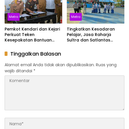
Metro
Metro
Pemkot Kendari dan Kejari
Tingkatkan Kesadaran
Perkuat Teken
Pelajar, Jasa Raharja
Kesepakatan Bantuan
Sultra dan Satlantas
Hukum untuk Dukung Tata
Polresta Sosialisasikan
Kelola Pemerintahan
Keselamatan di SMAN 4
Tinggalkan Balasan
Kendari
Alamat email Anda tidak akan dipublikasikan.
Ruas yang
wajib ditandai
*