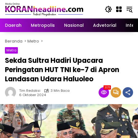
Langsung
ke
konten
Daerah
Metropolis
Nasional
Advetorial
Inter
Beranda
Metro
Metro
Sekda Sultra Hadiri Upacara
Peringatan HUT TNI ke-7 di Apron
Landasan Udara Haluoleo
305
Tim Redaksi
3 Min Baca
6 Oktober 2024