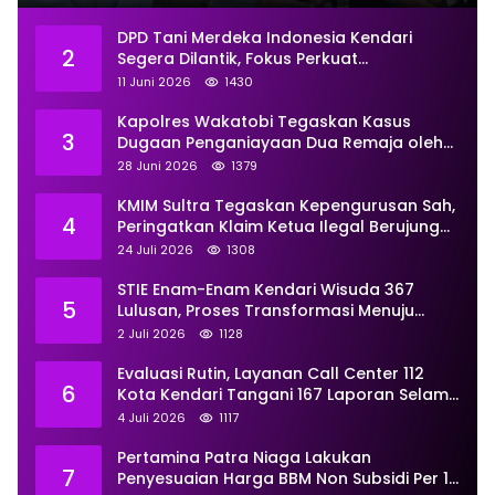
DPD Tani Merdeka Indonesia Kendari
2
Segera Dilantik, Fokus Perkuat
Pemberdayaan
11 Juni 2026
1430
Kapolres Wakatobi Tegaskan Kasus
3
Dugaan Penganiayaan Dua Remaja oleh
Dua Anggota Ditangani Secara
28 Juni 2026
1379
Profesional
KMIM Sultra Tegaskan Kepengurusan Sah,
4
Peringatkan Klaim Ketua Ilegal Berujung
Proses Hukum
24 Juli 2026
1308
STIE Enam-Enam Kendari Wisuda 367
5
Lulusan, Proses Transformasi Menuju
Universitas Resmi Diterima
2 Juli 2026
1128
Kemendiktisaintek
Evaluasi Rutin, Layanan Call Center 112
6
Kota Kendari Tangani 167 Laporan Selama
Juni
4 Juli 2026
1117
Pertamina Patra Niaga Lakukan
7
Penyesuaian Harga BBM Non Subsidi Per 1