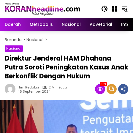
Langsung
ke
konten
Daerah
Metropolis
Nasional
Advetorial
Inter
Beranda
Nasional
Nasional
Direktur Jenderal HAM Dhahana
Putra Soroti Peningkatan Kasus Anak
Berkonflik Dengan Hukum
453
Tim Redaksi
2 Min Baca
16 September 2024