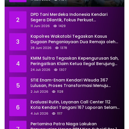
DPD Tani Merdeka Indonesia Kendari
2
Segera Dilantik, Fokus Perkuat
Pemberdayaan
11 Juni 2026
1429
Kapolres Wakatobi Tegaskan Kasus
3
Dugaan Penganiayaan Dua Remaja oleh
Dua Anggota Ditangani Secara
28 Juni 2026
1378
Profesional
KMIM Sultra Tegaskan Kepengurusan Sah,
4
Peringatkan Klaim Ketua Ilegal Berujung
Proses Hukum
24 Juli 2026
1307
STIE Enam-Enam Kendari Wisuda 367
5
Lulusan, Proses Transformasi Menuju
Universitas Resmi Diterima
2 Juli 2026
1128
Kemendiktisaintek
Evaluasi Rutin, Layanan Call Center 112
6
Kota Kendari Tangani 167 Laporan Selama
Juni
4 Juli 2026
1117
Pertamina Patra Niaga Lakukan