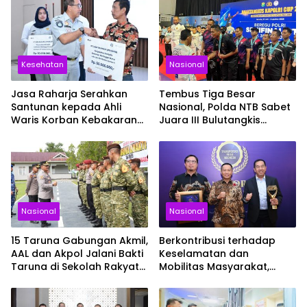
Kesehatan
Nasional
Jasa Raharja Serahkan
Tembus Tiga Besar
Santunan kepada Ahli
Nasional, Polda NTB Sabet
Waris Korban Kebakaran
Juara III Bulutangkis
KM Mutiara Sentosa II
Kapolri Cup 2026
Nasional
Nasional
15 Taruna Gabungan Akmil,
Berkontribusi terhadap
AAL dan Akpol Jalani Bakti
Keselamatan dan
Taruna di Sekolah Rakyat
Mobilitas Masyarakat,
Sultra
Jasa Raharja Raih
Penghargaan di Ajang
Transportasi Indonesia