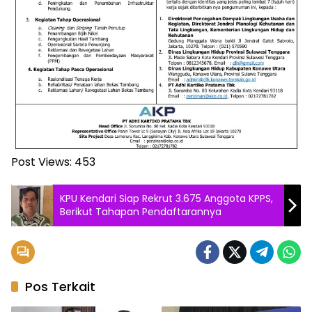
Post Views:
453
KPU Kendari Siap Rekrut 3.675 Anggota KPPS,
Berikut Tahapan Pendaftarannya
Pos Terkait