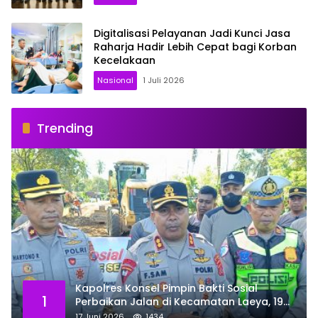
Digitalisasi Pelayanan Jadi Kunci Jasa
Raharja Hadir Lebih Cepat bagi Korban
Kecelakaan
Nasional
1 Juli 2026
Trending
Kapolres Konsel Pimpin Bakti Sosial
1
Perbaikan Jalan di Kecamatan Laeya, 19
Titik Rusak Siap Ditambal
17 Juni 2026
1434