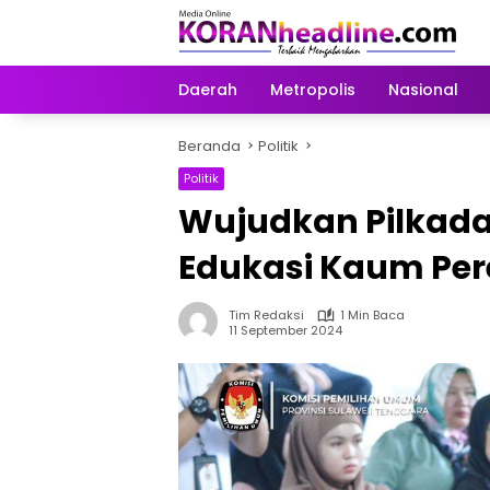
Langsung
ke
konten
Daerah
Metropolis
Nasional
Beranda
Politik
Politik
Wujudkan Pilkada 
Edukasi Kaum Per
Tim Redaksi
1 Min Baca
11 September 2024