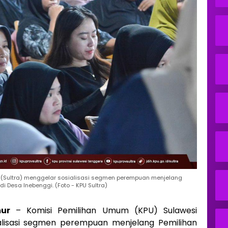
 (Sultra) menggelar sosialisasi segmen perempuan menjelang
i Desa Inebenggi. (Foto - KPU Sultra)
ur
– Komisi Pemilihan Umum (KPU) Sulawesi
alisasi segmen perempuan menjelang Pemilihan