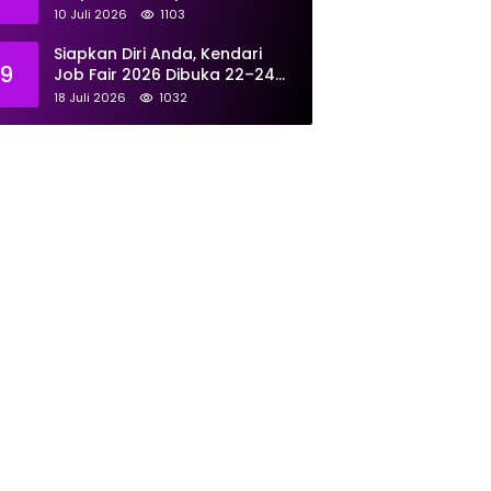
Tunjukkan Kompetensi
10 Juli 2026
1103
Terbaik untuk Masyarakat
Siapkan Diri Anda, Kendari
9
Job Fair 2026 Dibuka 22–24
Juli: Sediakan 700 Lowongan
18 Juli 2026
1032
dari 30 Perusahaan