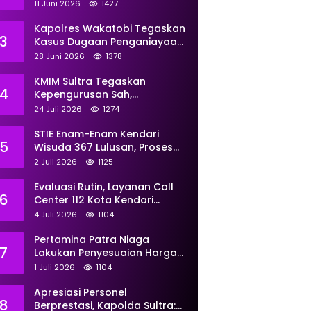
Perkuat Pemberdayaan
11 Juni 2026
1427
Kapolres Wakatobi Tegaskan
3
Kasus Dugaan Penganiayaan
Dua Remaja oleh Dua
28 Juni 2026
1378
Anggota Ditangani Secara
Profesional
KMIM Sultra Tegaskan
4
Kepengurusan Sah,
Peringatkan Klaim Ketua
24 Juli 2026
1274
Ilegal Berujung Proses Hukum
STIE Enam-Enam Kendari
5
Wisuda 367 Lulusan, Proses
Transformasi Menuju
2 Juli 2026
1125
Universitas Resmi Diterima
Kemendiktisaintek
Evaluasi Rutin, Layanan Call
6
Center 112 Kota Kendari
Tangani 167 Laporan Selama
4 Juli 2026
1104
Juni
Pertamina Patra Niaga
7
Lakukan Penyesuaian Harga
BBM Non Subsidi Per 1 Juli
1 Juli 2026
1104
2026, Berikut Rinciannya
Apresiasi Personel
8
Berprestasi, Kapolda Sultra: