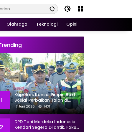
Olahraga
Teknologi
Opini
Trending
Kapolres Konsel Pimpin Bakti
1
Sosial Perbaikan Jalan di
Kecamatan Laeya, 19 Titik
17 Juni 2026
1431
Rusak Siap Ditambal
DPD Tani Merdeka Indonesia
2
Kendari Segera Dilantik, Fokus